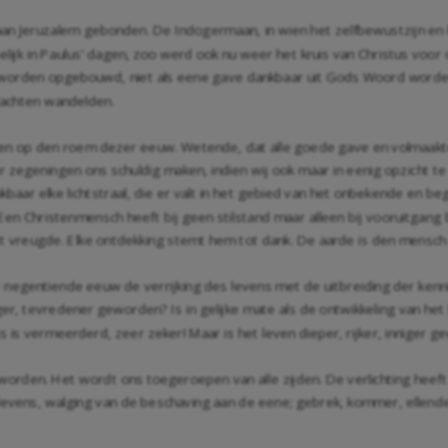
aan Jeruzalem gebonden. De Indogermaan, in wien het zelfbewustzijn en 
ijk in Paulus' dagen, zoo werd ook nu weer het kruis van Christus voor 
 worden opgebouwd, niet als eene gave dankbaar uit Gods Woord worden 
slachten wandelden.
en op den roem dezer eeuw. Wetende, dat alle goede gave en volmaakte 
r zegeningen ons schuldig maken, indien wij ook maar in eenig opzicht
aar elke lichtstraal, die er valt in het gebied van het onbekende en beg
 Een Christenmensch heeft bij geen stilstand maar alleen bij vooruitgan
 met vreugde. Elke ontdekking stemt hem tot dank. De aarde is den mens
r negentiende eeuw de verrijking des levens met de uitbreiding der kennis
er, tevredener geworden? Is in gelijke mate als de ontwikkeling van het
 is vermeerderd, zeer zeker! Maar is het leven dieper, rijker, inniger
worden. Het wordt ons toegeroepen van alle zijden. De verlichting heef
s levens, walging van de beschaving aan de eene; gebrek, kommer, ellende