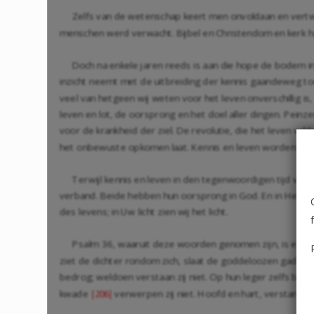
Zelfs van de wetenschap keert men onvoldaan en vertwijf
menschen werd verwacht. Bijbel en Christendom en kerk 
Doch na enkele jaren reeds is aan die hope de bodem in
inzicht neemt met de uitbreiding der kennis gaandeweg to
veel van hetgeen wij weten voor het leven onverschillig is
leven en lot, de oorsprong en het doel aller dingen. Pei
voor de krankheid der ziel. De revolutie, die het leven w
het onbewuste opkomen laat. Kennis en leven worden beid
Terwijl kennis en leven in den tegenwoordigen tijd veel
verband. Beide hebben hun oorsprong in God. En in Hem zijn
des levens; in Uw licht zien wij het licht.
Psalm 36, waaruit deze woorden genomen zijn, is een k
ziet de dichter rondom zich, slaat de goddeloozen gade i
bedrog; weldoen verstaan zij niet. Op hun leger zelfs bed
kwade
verwerpen zij niet. Hoofd en hart, verstand e
|206|