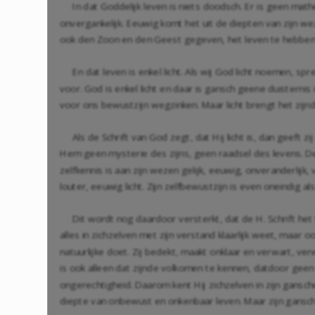
In dat Goddelijk leven is niets doodsch. Er is geen mat
onvergankelijk. Eeuwig komt het uit de diepten van zijn weze
ook den Zoon en den Geest gegeven, het leven te hebben i
En dat leven is enkel licht. Als wij God licht noemen, sp
voor. God is enkel licht en daar is gansch geene duisterni
voor ons bewustzijn wegzinken. Maar licht brengt het zijnd
Als de Schrift van God zegt, dat Hij licht is, dan geeft
Hem geen mysterie des zijns, geen raadsel des levens. D
zelfkennis is aan zijn wezen gelijk, eeuwig, onveranderlij
louter, eeuwig licht. Zijn zelfbewustzijn is even oneindig als 
Dit wordt nog daardoor versterkt, dat de H. Schrift het l
alles in zichzelven met zijn verstand klaarlijk weet, maar o
natuurlijke doet. Zij bedekt, maakt onklaar en verwart, ve
is ook alleen dat zijnde volkomen te kennen, datdoor geen 
ongerechtigheid. Daarom kent Hij zichzelven in zijn gans
diepte van onbewust en onkenbaar leven. Maar zijn gansche 