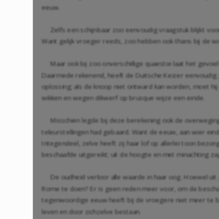
eeuw.
Zelfs een schijnbaar zoo eenvoudig vraagstuk blijkt voo
Want gelijk vroeger reeds, zoo hebben ook thans bij de 
Maar ook bij zoo onverschillige quaestie laat het gevoe
Daarmede rekenend, heeft de Duitsche Keizer eenvoudig ge
oplossing; als de knoop niet ontward kan worden, moet hij 
wikken en wegen dikwerf op brusque wijze een einde.
Misschien legde bij deze berekening ook de overweging
teleurstellingen had gebaard. Want de eeuw, aan wier eind
Integendeel, zelve heeft zij haar lof op allerlei toon bezo
beschaafde uitgereikt; uit de hoogte en met minachting z
De oudheid verloor alle waarde in haar oog. Hoewel ui
Rome te doen? Er is geen reden meer voor, om de beschavi
tegenwoordige eeuw heeft bij de vroegere niet meer te bo
leven en door zichzelve bestaan.