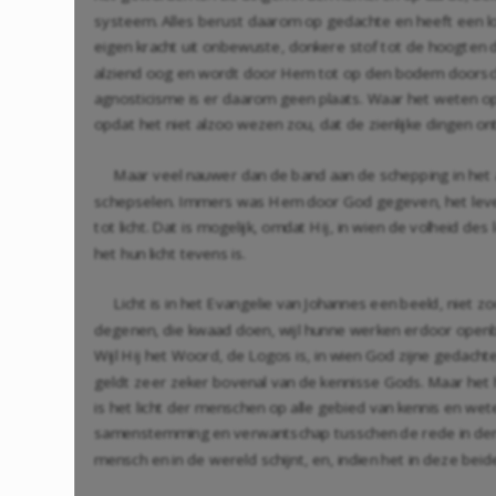
systeem. Alles berust daarom op gedachte en heeft een logi
eigen kracht uit onbewuste, donkere stof tot de hoogten de
alziend oog en wordt door Hem tot op den bodem doorscho
agnosticisme is er daarom geen plaats. Waar het weten op
opdat het niet alzoo wezen zou, dat de zienlijke dingen on
Maar veel nauwer dan de band aan de schepping in het a
schepselen. Immers was Hem door God gegeven, het leven t
tot licht. Dat is mogelijk, omdat Hij, in wien de volheid 
het hun licht tevens is.
Licht is in het Evangelie van Johannes een beeld, niet zoo
degenen, die kwaad doen, wijl hunne werken erdoor openbaa
Wijl Hij het Woord, de Logos is, in wien God zijne gedac
geldt zeer zeker bovenal van de kennisse Gods. Maar het 
is het licht der menschen op alle gebied van kennis en we
samenstemming en verwantschap tusschen de rede in den m
mensch en in de wereld schijnt, en, indien het in deze bei