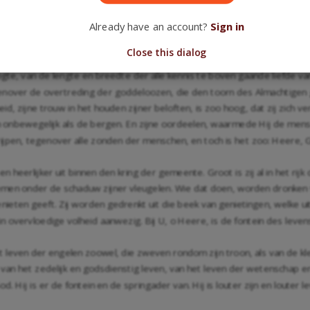
ik omhoog en roept uit: o Heere, uwe goedertierenheid is tot in de he
Already have an account?
Sign in
ijgt zij een omvang, welke niet is te meten. Er zijn geen woorden te vin
 van hare alles overtreffende grootheid te geven.
Close this dialog
gte, van de lengte en breedte der alle kennis te boven gaande liefde van
enover de overtreding der goddeloozen, die den toorn des Almachtigen g
heid, zijne trouw in het houden zijner beloften, is zoo hoog, dat zij zich v
en onbewegelijk als de bergen. En zijne oordeelen, waarmede Hij de mens
grijpen, tegenover alle zonden der menschen, en toch is het zoo: Heere,
heerlijker uit binnen den kring der gemeente. Groot is zij al in het rijk
men onder de schaduw zijner vleugelen. Wie dat doen, worden dronken v
enieten geeft. Zij worden gedrenkt uit die beek van genietingen, welke u
 overvloedige volheid aanwezig. Bij U, o Heere, is de fontein des levens; i
het leven der engelen zoowel, die zweven rondom zijn troon, als van de k
 van het zedelijk en godsdienstig leven, van het leven der wetenschap en 
d. Hij is er de fontein en de springader van. Hij is louter zijn en louter l