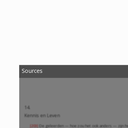
Sources
14.
Kennis en Leven
De geleerden — hoe zou het ook anders — zijn het 
|203|