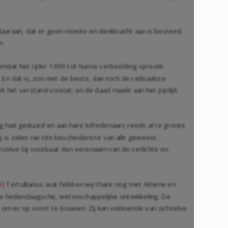
 daaraan, dat er geen moeite en denkkracht aan is besteed.
n.
 omdat het cijfer 1900 tot hunne verbeelding spreekt.
 dat is, zoo niet de beste, dan toch de radicaalste
t het verstand vooruit; en de daad maakt aan het pijnlijk
g had geduurd en aan hare lofredenaars reeds al te groote
j is zeker nie tde bescheidenste van alle geweest.
ichzelve bij voorbaat den eerenaam van de verlichte en
Tertullianus: wat hebben wij thans nog met Athene en
4|
nze hedendaagsche, wetenschappelijke ontwikkeling. De
 om er op voort te bouwen. Zij kan voldoende van zichzelve