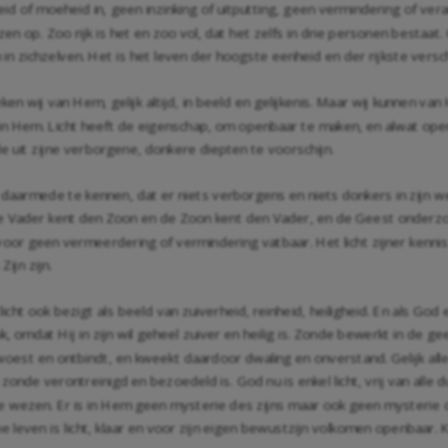
heid of moeheid in, geen inzinking of uitputting, geen vermindering of ve
n op. Zoo rijk is het en zoo vol, dat het zelfs in drie personen bestaat. 
n zichzelven. Het is het leven der hoogste eenheid en der rijkste versc
reken wij van Hem, gelijk altijd, in beeld en gelijkenis. Maar wij kunnen v
s in Hem. Licht heeft de eigenschap, om openbaar te maken, en alwat open
e uit zijne verborgene, donkere diepten te voorschijn.
 zij daarmede te kennen, dat er niets verborgens en niets donkers in zijn 
e Vader kent den Zoon en de Zoon kent den Vader, en de Geest onderzoe
k, voor geen vermeerdering of vermindering vatbaar. Het licht zijner ken
Zijn zijn.
icht ook bezigt als beeld van zuiverheid, reinheid, heiligheid. En als God 
ok, omdat Hij in zijn wil geheel zuiver en heilig is. Zonde bewerkt in de ge
rwoest en ontbindt, en kweekt daardoor dwaling en onverstand. Gelijk al
zonde verontreinigd en bezoedeld is. God nu is enkel licht, vrij van alle
che wezen. Er is in Hem geen mysterie des zijns maar ook geen mysteri
leven is licht, klaar en voor zijn eigen bewustzijn volkomen openbaar. 