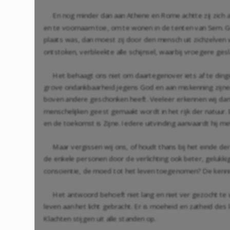
En nog minder dan aan Athene en Rome achtte zij zich 
en te voornaam toe, om te wonen in de tenten van Sem. Gel
plaats was, dan moest zij door den mensch uit zichzelven
ontstoken, verbleekte alle schijnsel, waarbij vroegere ge
Het behaagt ons niet om daartegenover iets af te ding
grove ondankbaarheid jegens God en aan miskenning zijne
boven andere geschonken heeft. Veeleer erkennen wij dankb
menschelijken geest gemaakt wordt in het rijk der natuur.
en de toekomst is Zijne. Iedere uitvinding aanvaardt hij
Maar vergissen wij ons, of houdt thans bij het einde de
de enkele personen door de verlichting ook beter, gelukkig
conscientie, de moed tot het leven toegenomen? De kennis
Het antwoord behoeft niet lang en niet ver gezocht te 
leven aan het licht gebracht. Er is moeheid en zatheid de
Klachten stijgen uit alle standen op.