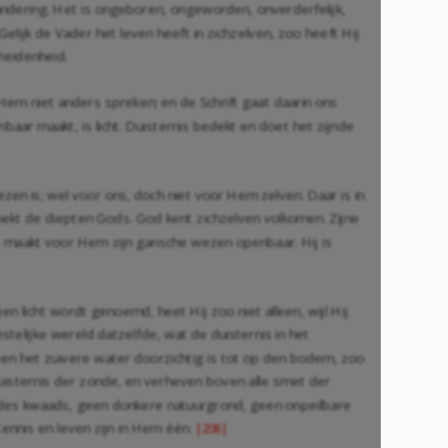
randering. Het is ongeboren, ongeworden, onverderfelijk,
Gelijk de Vader het leven heeft in zichzelven, zoo heeft Hij
heidenheid.
an Hem niet anders spreken; en de Schrift gaat daarin ons
baar maakt, is licht. Duisternis bedekt en doet het zijnde
wezen is; wel voor ons, doch niet voor Hem zelven. Daar is in
kt de diepten Gods. God kent zichzelven volkomen. Zijne
nis maakt voor Hem zijn gansche wezen openbaar. Hij is
een licht wordt genoemd, heet Hij zoo niet alleen, wijl Hij
estelijke wereld datzelfde, wat de duisternis in het
leen het zuivere water doorzichtig is tot op den bodem, zoo
 duisternis der zonde, en verheven boven alle smet der
e des kwaads, geen donkere natuurgrond, geen onpeilbare
Kennis en leven zijn in Hem één.
|208|