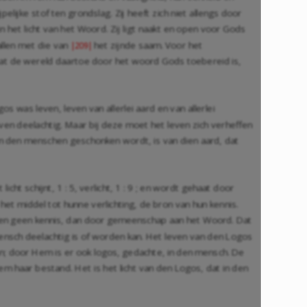
ijke stof ten grondslag. Zij heeft zich niet allengs door
 het licht van het Woord. Zij ligt naakt en open voor Gods
llen met die van
het zijnde saam. Voor het
|209|
dat de wereld daartoe door het woord Gods toebereid is,
was leven, leven van allerlei aard en van allerlei
n deelachtig. Maar bij deze moet het leven zich verheffen
 Hem den menschen geschonken wordt, is van dien aard, dat
cht schijnt, 1 : 5, verlicht, 1 : 9 ; en wordt gehaat door
et middel tot hunne verlichting, de bron van hun kennis.
schen geen kennis, dan door gemeenschap aan het Woord. Dat
ensch deelachtig is of worden kan. Het leven van den Logos
en; door Hem is er ook logos, gedachte, in den mensch. De
haar bestand. Het is het licht van den Logos, dat in den