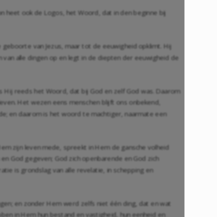
oon heet ook de Logos, het Woord, dat in den beginne bij
e geboorte van Jezus, maar tot de eeuwigheid opklimt. Hij
n van alle dingen op en legt in de diepten der eeuwigheid de
as Hij reeds het Woord, dat bij God en zelf God was. Daarom
 leven. Het wezen eens menschen blijft ons onbekend,
 mede; en daarom is het woord te machtiger, naarmate een
Hem zijn leven mede, spreekt in Hem de gansche volheid
ken en God gegeven; God zich openbarende en God zich
ie is grondslag van alle revelatie, in schepping en
gen; en zonder Hem werd zelfs niet één ding, dat en wat
ebben in Hem hun bestand en vastigheid, hun eenheid en