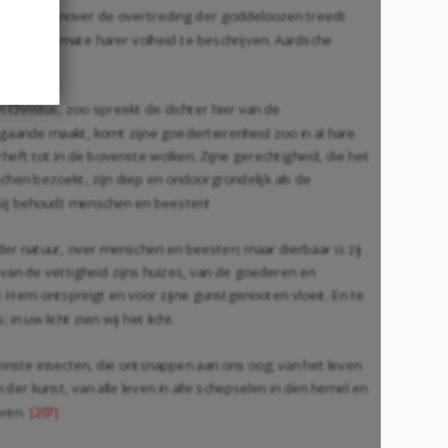
melen! Tegenover de overtreding der goddeloozen treedt
den, om de mate harer volheid te beschrijven. Aardsche
 Christus, zoo spreekt de dichter hier van de
aande maakt, komt zijne goedertierenheid zoo in al hare
erheft tot in de bovenste wolken. Zijne gerechtigheid, die het
chen bezoekt, zijn diep en ondoorgrondelijk als de
 Gij behoudt menschen en beesten!
 der natuur, over menschen en beesten; maar dierbaar is zij
an de vettigheid zijns huizes, van de goederen en
it Hem ontspringt en voor zijne gunstgenooten vloeit. En te
n uw licht zien wij het licht.
leinste insecten, die ontsnappen aan ons oog; van het leven
der kunst, van alle leven in alle schepselen in den hemel en
even.
|207|