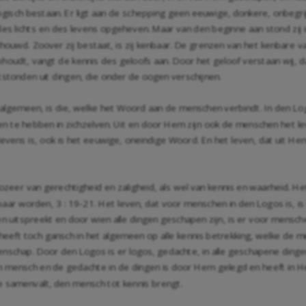
sch bestaan. Er ligt aan de schepping geen eeuwige, donkere, onbegrijpel
s lichts en des levens opgeheven. Maar van den beginne aan stond zij in
uwd. Zoover zij bestaat, is zij kenbaar. De grenzen van het kenbare va
houdt, vangt de kennis des geloofs aan. Door het geloof verstaan wij, 
tstonden uit dingen, die onder de oogen verschijnen.
lgemeen, is die, welke het Woord aan de menschen verbindt. In den Logos 
e hebben in zichzelven. Uit en door Hem zijn ook de menschen het leve
des levens is, ook is het eeuwige, oneindige Woord. En het leven, dat uit
zeer van gerechtigheid en zaligheid, als wel van kennis en waarheid. Het li
r worden, 3 : 19-21. Het leven, dat voor menschen in den Logos is, is h
hten uitspreekt en door wien alle dingen geschapen zijn, is er voor men
heeft toch gansch in het algemeen op alle kennis betrekking, welke de m
tenschap. Door den Logos is er logos, gedachte, in alle geschapene ding
ensch en de gedachte in de dingen is door Hem gelegd en heeft in Hem 
de samenvalt, den mensch tot kennis brengt.