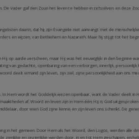
 één. De Vader gaf den Zoon het leven te hebben in zichzelven: en deze Z
gelisten daarin, dat hij zijn Evangelie niet aanvangt met de menschelijk
erders en wijzen, van Bethiehem en Nazareth. Maar hij stijgt tot het begi
 Hij op aarde verscheen, maar Hij was het eeuwiglijk: in den beginne w
ing van gedachte, openbaring van een verborgen, innerlijk, persoonlijk
t woord deelt iemand zijn leven, zijn ziel, zijne persoonlijkheid aan ons
. In Hem wordt het Goddelijk wezen openbaar, want de Vader deelt in 
 volmaaktheden af. Woord en leven zijn in Hem één; Hij is God uitgespro
delaar, door wien God zijne kennis en zijn leven ons schenkt. De generat
ping in het gemeen. Door Hem als het Woord, den Logos, werden alle din
ide zienlijke en onzienlijke werden door, in en tot Hem geschapen, en h