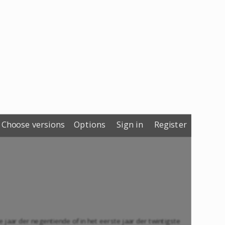
Choose versions
Options
Sign in
Register
 jaar der negentiende of in het eerste jaar der twintigste