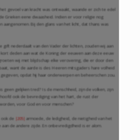
het gevoel van kracht was ontwaakt, waande er zich te edel
de Grieken eene dwaasheid. Indien er voor religie nog
aangenomen. Bij den glans van het licht, dat thans was
gift nederdaalt van den Vader der lichten, zouden wij aan
 te kort deden aan wat de Koning der eeuwen aan deze eeuw
roeten wij met blijdschap elke verovering, die er door den
g baat, want de aarde is des Heeren mitsgaders hare volheid
ch gegeven, opdat hij haar onderwerpen en beheerschen zou.
 geen gelijken tred? Is de menschheid, zijn de volken, zijn
 hoofd ook de bevrediging van het hart, de rust der
 geworden, voor God en voor menschen?
t ook de
armoede, de ledigheid, de nietigheid van het
|205|
 aan de andere zijde. En onbevredigdheid is er alom.