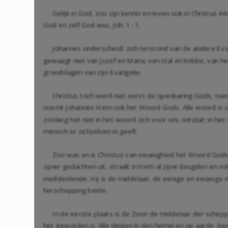
Gelijk in God, zoo zijn kennis en leven ook in Christus
God en zelf God was, Joh. 1 : 1.
Johannes onderscheidt zich terstond van de andere Evan
gewaagt niet van Jozef en Maria, van stal en kribbe, van h
grondslagen van zijn Evangelie.
Christus toch werd niet eerst de openbaring Gods, toen
noemt Johannes Hem ook het Woord Gods. Alle woord is uit
zoolang het niet in het woord zich voor ons ontsluit; in he
mensch er zichzelven in geeft.
Zoo was en is Christus van eeuwigheid het Woord Gods
zijner gedachten uit, straalt in Hem al zijne deugden en
meêdeelende. Hij is de middelaar, de eenige en eeuwige mid
herschepping beide.
In de eerste plaats is de Zoon de middelaar der schep
het geworden is. Alle dingen in den hemel en op aarde, be