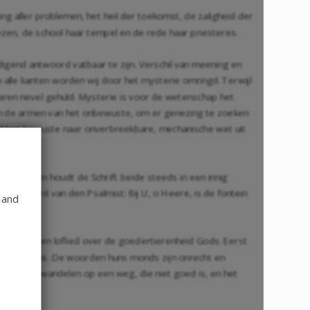
ng aller problemen, het heil der toekomst, de zaligheid der
en, de school haar tempel en de rede haar priesteres.
igend antwoord vatbaar te zijn. Verschil van meening en
alle kanten worden wij door het mysterie omringd. Terwijl
gbaren nevel gehuld. Mysterie is voor de wetenschap het
 in de armen van het onbewuste, om er genezing te zoeken
e al het bewuste naar onverbreekbare, mechanische wet uit
n, stelt en houdt de Schrift beide steeds in een innig
 het woord van den Psalmist: Bij U, o Heere, is de fontein
 and
nschen, een loflied over de goedertierenheid Gods. Eerst
nne oogen is. De woorden huns monds zijn onrecht en
ezig; zij wandelen op een weg, die niet goed is, en het