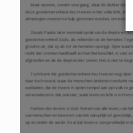
Maar opeens, zonder overgang, slaat de dichter den bl
deze goedertierenheid des Heeren in het volle licht, en kr
afmetingen moeten te hulp genomen worden, om een indruk
Zooals Paulus later eenmaal sprak van de diepte en hoo
goedertierenheid Gods, als reikende tot de hemelen. Teg
grootte uit, dat zij als tot de hemelen opstijgt. Zijne waar
recht der vromen handhaaft en hun heil beschikt, is vast 
afgronden en als de diepten der zeeën. Het is niet te be
Toch komt die goedertierenheid des Heeren nog rijker en 
daar toch vooral, waar de menschen-kinderen toevlucht ne
weldaden, die de Heere in zijnen tempel aan zijn volk te g
verwonderen is dat ook niet, want leven en licht is in Hem in
Fontein des levens is God: fontein van alle leven, van 
van menschen en beesten; van het natuurlijk en geestelijk,
op en onder de aarde. En al dat leven is oorspronkelijk in Go