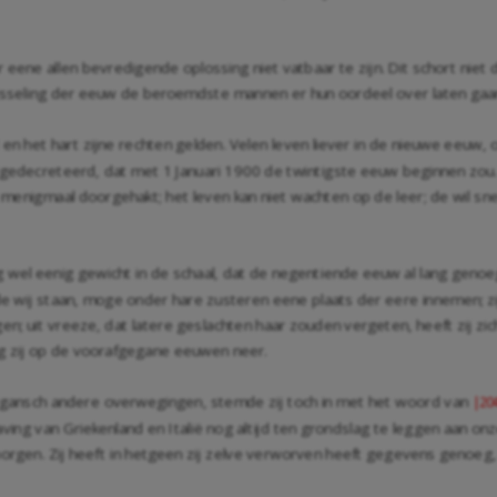
r eene allen bevredigende oplossing niet vatbaar te zijn. Dit schort niet
wisseling der eeuw de beroemdste mannen er hun oordeel over laten gaa
l en het hart zijne rechten gelden. Velen leven liever in de nieuwe eeuw,
decreteerd, dat met 1 Januari 1900 de twintigste eeuw beginnen zou. En
menigmaal doorgehakt; het leven kan niet wachten op de leer; de wil snel
 wel eenig gewicht in de schaal, dat de negentiende eeuw al lang genoe
e wij staan, moge onder hare zusteren eene plaats der eere innemen; zi
ngen; uit vreeze, dat latere geslachten haar zouden vergeten, heeft zij z
ag zij op de voorafgegane eeuwen neer.
t gansch andere overwegingen, stemde zij toch in met het woord van
|20
ng van Griekenland en Italië nog altijd ten grondslag te leggen aan o
rgen. Zij heeft in hetgeen zij zelve verworven heeft gegevens genoeg,