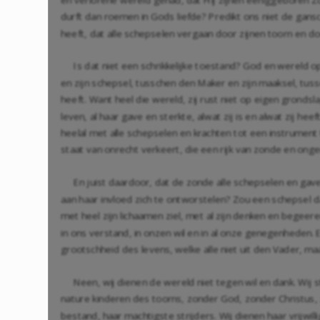
durft dan roemen in Gods liefde? Predikt ons niet de gansc
heeft, dat alle schepselen vergaan door zijnen toorn en d
Is dat niet een schrikkelijke toestand? God en werel
en zijn schepsel, tusschen den Maker en zijn maaksel, tus
heeft. Want heel die wereld, zij rust niet op eigen gronds
leven, al haar gave en sterkte, alwat zij is en alwat zij 
heelal met alle schepselen en krachten tot een instrument t
staat van onrecht verkeert, die een rijk van zonde en onger
En juist daardoor, dat de zonde alle schepselen en gav
aan haar invloed zich te ontworstelen? Zou een schepsel d
met heel zijn lichaamen ziel, met al zijn denken en begeere
in ons verstand, in onzen wil en in al onze genegenheden.
grootschheid des levens, welke alle niet uit den Vader, ma
Neen, wij dienen de wereld niet tegen wil en dank. Wij s
nature kinderen des toorns, zonder God, zonder Christus, z
bestand, haar machtigste strijders. Wij dienen haar vrijwil