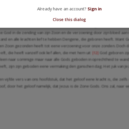
hebben, dien heeft Hij macht gegeven, kinderen Gods te worden, namelijk
Already have an account?
Sign in
maar uit God geboren zijn.
Close this dialog
s den Christus eene sterke kracht is der liefde en der gehoorzaamheid a
lke God in de zending van zijn Zoon en de verzoening door zijn bloed a
and en alle krachten lief te hebben Dengene, die geboren heeft. Want God 
ijnen Zoon gezonden heeft tot eene verzoening voor onze zonden. Doch d
ft, die heeft vanzelf ook lief allen, die met hem uit
God geboren zijn
|12|
lleen naar sommige maar naar alle Gods geboden in oprechtheid te wande
ft, zijn zijn geboden eene vermaking den ganschen dag. Het juk van Jezus i
n vijfde vers van ons hoofdstuk, dat het geloof eene kracht is, die zelfs
of, door het geloof namelijk, dat Jezus is de Zone Gods. Ons zal, naar 