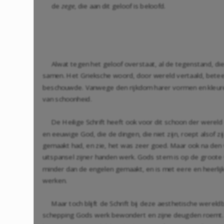
de
zege
, die aan dit geloof is beloofd.
Alwat tegen het geloof overstaat, al de tegenstand, d
samen. Het Grieksche woord, door wereld vertaald, beteeke
beschouwde. Vanwege den rijkdom harer vormen en kleure
van schoonheid.
De Heilige Schrift heeft ook voor dit schoon der werel
en eeuwige God, die de dingen, die niet zijn, roept alsof 
gemaakt had, en zie, het was zeer goed. Maar ook na den 
uitspansel zijner handen werk. Gods stem is op de groote 
minder dan de engelen gemaakt, en is met eere en heerlijkh
werken.
Maar toch blijft de Schrift bij deze aesthetische werel
schepping Gods werk bewondert en zijne deugden roemt. Ma