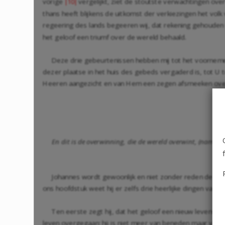
vorige
vergelijkt, ziet de stoutste verwachtingen ove
|10|
thans heeft blijkens de uitkomst der verkiezingen het volk
regeering des lands begeeren wij, dat rekening gehouden w
het geloof een triumf over de wereld behaald.
Deze drie gebeurtenissen hebben mij tot het voornemen
dezer plaatse in het huis des gebeds vergaderd is, tot U
Heeren aangezicht en van Hem een zegen afsmeeken over
En dit is de overwinning, die de wereld overwint, (namelijk
Johannes wordt gewoonlijk en niet zonder reden de Aposte
ons hoofdstuk weet hij er zelfs drie heerlijke dingen van t
Ten eerste zegt hij, dat het geloof een nieuw levensbegi
leven overgegaan; hij is niet meer van beneden maar van 