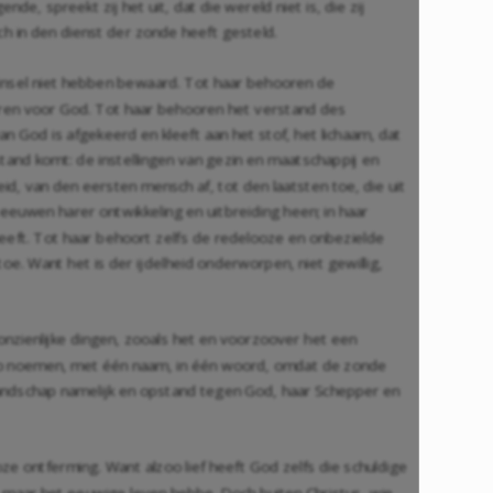
e, spreekt zij het uit, dat die wereld niet is, die zij
h in den dienst der zonde heeft gesteld.
insel niet hebben bewaard. Tot haar behooren de
eren voor God. Tot haar behooren het verstand des
an God is afgekeerd en kleeft aan het stof, het lichaam, dat
tand komt: de instellingen van gezin en maatschappij en
d, van den eersten mensch af, tot den laatsten toe, die uit
eeuwen harer ontwikkeling en uitbreiding heen; in haar
t heeft. Tot haar behoort zelfs de redelooze en onbezielde
e. Want het is der ijdelheid onderworpen, niet gewillig,
nzienlijke dingen, zooals het en voorzoover het een
oo noemen, met één naam, in één woord, omdat de zonde
ijandschap namelijk en opstand tegen God, haar Schepper en
ze ontferming. Want alzoo lief heeft God zelfs die schuldige
e maar het eeuwige leven hebbe. Doch buiten Christus, wie