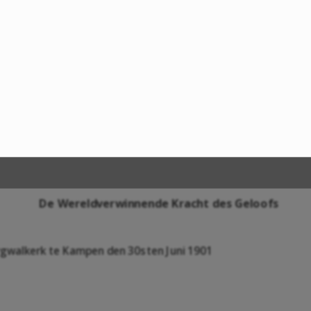
De Wereldverwinnende Kracht des Geloofs
Burgwalkerk te Kampen den 30sten Juni 1901