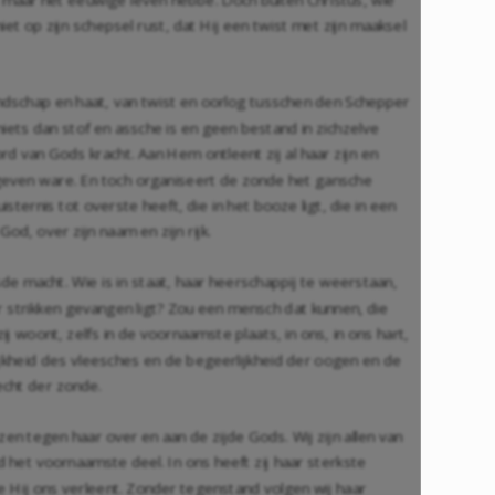
et op zijn schepsel rust, dat Hij een twist met zijn maaksel
andschap en haat, van twist en oorlog tusschen den Schepper
iets dan stof en assche is en geen bestand in zichzelve
d van Gods kracht. Aan Hem ontleent zij al haar zijn en
gegeven ware. En toch organiseert de zonde het gansche
sternis tot overste heeft, die in het booze ligt, die in een
od, over zijn naam en zijn rijk.
de macht. Wie is in staat, haar heerschappij te weerstaan,
r strikken gevangen ligt? Zou een mensch dat kunnen, die
j woont, zelfs in de voornaamste plaats, in ons, in ons hart,
ijkheid des vleesches en de begeerlijkheid der oogen en de
echt der zonde.
zen tegen haar over en aan de zijde Gods. Wij zijn allen van
d het voornaamste deel. In ons heeft zij haar sterkste
die Hij ons verleent. Zonder tegenstand volgen wij haar