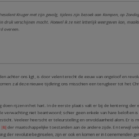
President Kruger met zijn gevolg, tijdens zijn bezoek aan Kampen, op Zondag
in druk verschijnen mocht. Hoewel ik ze niet letterlijk weergeven kon, maakt
rd overeen
.
n achter ons ligt, is door velen terecht de eeuw van ongeloof en revolu
pkomen: zal deze nieuwe tijdkring ons misschien een terugkeer tot het C
ag doen rijzen in het hart. In de eerste plaats valt er bij de kentering 
e verwachting niet beantwoord; schier geen enkele van hare beloften is i
ticht. Veeleer heerscht er teleurstelling en onvoldaanheid alom. Er is
e
der maatschappelijke toestanden aan de andere zijde. En terwijl velen
|8|
 der revolutiebeginselen, zijn er ook en komen er in toenemenden geta