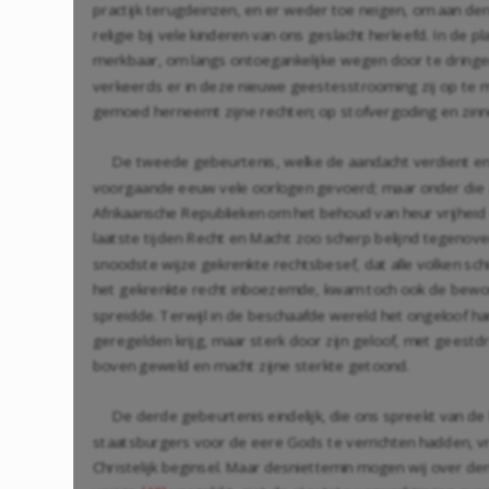
practijk terugdeinzen, en er weder toe neigen, om aan den g
religie bij vele kinderen van ons geslacht herleefd. In de 
merkbaar, om langs ontoegankelijke wegen door te dringen 
verkeerds er in deze nieuwe geestesstrooming zij op te m
gemoed herneemt zijne rechten; op stofvergoding en zinnen
De tweede gebeurtenis, welke de aandacht verdient en to
voorgaande eeuw vele oorlogen gevoerd; maar onder die all
Afrikaansche Republieken om het behoud van heur vrijheid 
laatste tijden Recht en Macht zoo scherp belijnd tegenover
snoodste wijze gekrenkte rechtsbesef, dat alle volken schi
het gekrenkte recht inboezemde, kwam toch ook de bewonde
spreidde. Terwijl in de beschaafde wereld het ongeloof han
geregelden krijg, maar sterk door zijn geloof, met geestdr
boven geweld en macht zijne sterkte getoond.
De derde gebeurtenis eindelijk, die ons spreekt van de kr
staatsburgers voor de eere Gods te verrichten hadden, vre
Christelijk beginsel. Maar desniettemin mogen wij over de