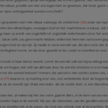
he natuur, predikt ons niet ons eigen hart en geweten, dat Gods gunst ni
oor zijne verbolgenheid worden verschrikt?
d op gespannen voet met elkaar vanwege de zonde! Een
staat van vij
|16|
schen den almachtigen, eeuwigen God en het machtelooze creatuur, dat n
lag maar zij wordt van oogenblik tot oogenblik onderhouden door het woor
heeft. Satan zelfs zou geen macht hebben, indien het hem niet van boven 
egen God en zijn rijk. Zij maakt er eene wereld van, die den vorst der dui
echtigheid vormt, en die door geweld en list zoekt te triumfeeren over G
en Gods in haar dienst neemt, vormt die wereld zulk een bijna onbegrens
at vermogen, dat zelf van alle kant door de wereld omsloten is en in haa
n tot die wereld behoort? Immers die wereid is niet slechts buiten ons, zi
 En
daarom is zij machtig over ons, ons verleidende door de begeerl
|17|
ar uit de wereld zijn. Want een ieder, die de zonde doet, is een dienstkn
taan niet, al maken wij het ons soms gaarne diets, in de kern van ons we
onder hope in de wereld. Wij zijn, als menschen, van die gevallen werel
lig en gewillig met al de gaven, die God ons schonk, met al de krachten, 