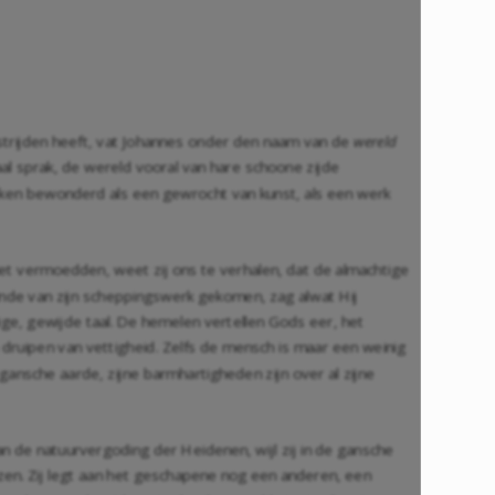
strijden heeft, vat Johannes onder den naam van de
wereld
aal sprak, de wereld vooral van hare schoone zijde
en bewonderd als een gewrocht van kunst, als een werk
iet vermoedden, weet zij ons te verhalen, dat de almachtige
 einde van zijn scheppingswerk gekomen, zag alwat Hij
ge, gewijde taal. De hemelen vertellen Gods eer, het
 druipen van vettigheid. Zelfs de mensch is maar een weinig
gansche aarde, zijne barmhartigheden zijn over al zijne
an de natuurvergoding der Heidenen, wijl zij in de gansche
en. Zij legt aan het geschapene nog een anderen, een