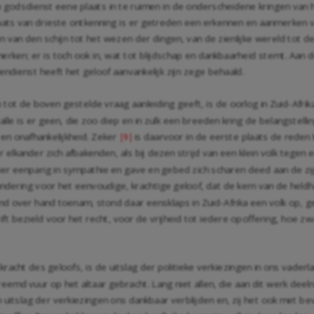
odsdienst eene plaats in te ruimen in de onderscheidene kringen van het m
plaats van drieste ontkenning is er getreden een erkennen en aanmerken va
van den schijn tot het wezen der dingen, van de zienlijke wereld tot d
erken; er is toch ook in, wat tot blijdschap en dankbaarheid stemt. Aan
dienst heeft het geloof aanvankelijk zijn zege behaald.
t de boven gestelde vraag aanleiding geeft, is de oorlog in Zuid-Afrika
e is er geen, die zoo diep en in zulk een breeden kring de belangstelli
en onafhankelijkheid. Zeker
is daarvoor in de eerste plaats de reden 
|9|
 elkander zich afbakenden, als bij dezen strijd van een klein volk tegen
er eenparig in sympathie en gave en gebed zich scharen deed aan de zijd
ring voor het eenvoudige, krachtige geloof, dat de kern van de heldha
d over hand toenam, stond daar eensklaps in Zuid-Afrika een volk op, ger
ift bezield voor het recht, voor de vrijheid tot iedere opoffering, hoe 
acht des geloofs, is de uitslag der politieke verkiezingen in ons vaderlan
emd vuur op het altaar gebracht. Lang niet allen, die aan dit werk deel
n uitslag der verkiezingen ons dankbaar verblijden en, zij het ook met 