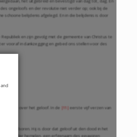
 welgedaan, het uitgebreid en bevestigd van dag tot, dag. En
des ongeloofs en der revolutie niet verder op; ook bij de
schoone belijdenis afgelegd. En in die belijdenis is door
 Republiek en zijn gevolg met de gemeente van Christus te
ter vooraf in dankzegging en gebed ons stellen voor des
 and
ig handelt over het geloof. In de
eerste vijf verzen van
|11|
uit God geboren. Hij is door dat geloof uit den dood in het
 een burger der hemelen, een erfgenaam des eeuwigen