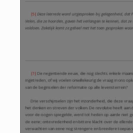
Deze leerrede word uitgesproken bij gelegenheid, dat 
|5|
Velen, die ze hoorden, gaven het verlangen te kennen, dat ze 
voldoen. Zakelijk komt ze geheel met het toen gesproken woo
De negentiende eeuw, die nog slechts enkele maande
|7|
ingetreden, of wij voelen onwillekeurig de vraag in ons o
van de beginselen der reformatie op alle levensterrein?
Drie verschijnselen zijn het inzonderheid, die deze vra
het denken en streven der volken. De revolutie heeft aan d
voor de oogen spiegelde, werd tot heden op aarde niet ges
de eene; ontevredenheid en bittere klacht over de ellend
verwachten van eene nog strengere en breedere toepassing