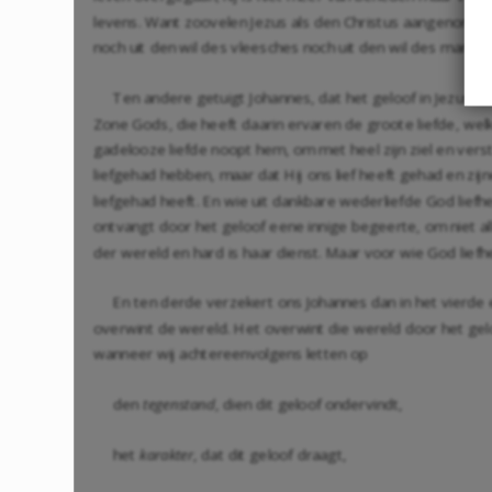
levens. Want zoovelen Jezus als den Christus aangenomen 
noch uit den wil des vleesches noch uit den wil des mans, 
Ten andere getuigt Johannes, dat het geloof in Jezus al
Zone Gods, die heeft daarin ervaren de groote liefde, we
gadelooze liefde noopt hem, om met heel zijn ziel en verst
liefgehad hebben, maar dat Hij ons lief heeft gehad en z
liefgehad heeft. En wie uit dankbare wederliefde God liefhee
ontvangt door het geloof eene innige begeerte, om niet a
der wereld en hard is haar dienst. Maar voor wie God liefhee
En ten derde verzekert ons Johannes dan in het vierde e
overwint de wereld. Het overwint die wereld door het gelo
wanneer wij achtereenvolgens letten op
den
tegenstand
, dien dit geloof ondervindt,
het
karakter
, dat dit geloof draagt,