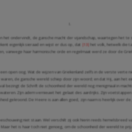
I.
ien het ondervindt, de gansche macht der vijandschap, waartegen het te 
nt eigenlijk sieraad en wijst er dus op, dat
het volk, hetwelk die t
|13|
n, vanwege haar harmonische orde en regelmaat werd ze door de Griek
d een open oog. Wat de wijzen van Griekenland zelfs in de verste verte n
zij waren, de gansche wereld schiep door zijn woord; en dat Hij, aan het
val bezingt de Schrift de schoonheid der wereld nog menigmaal in machti
wateren. Zijn adem vernieuwt het gelaat des aardrijks. Zijn voetstappen
eid gekroond. De Heere is aan allen goed, zijn naam is heerlijk over de 
dbeschouwing niet staan. Wel verschilt zij ook hierin reeds hemelsbreed v
ar het is haar toch niet genoeg, om de schoonheid der wereld te prijz