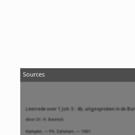
Sources
Leerrede over 1 Joh. 5 : 4b, uitgesproken in de 
door Dr. H. Bavinck
Kampen. — Ph. Zalsman. — 1901