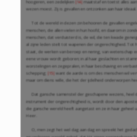
hoogeren, een zedelijken
maatstaf en toetst alles aan
|14|
wezen moest. Zij is gevallen en ontzonken aan haar ideaal
Tot de wereld in dezen zin behooren de gevallen engel
menschen, die allen vielen in hun hoofd, en daarom in z
menschen, dat verduisterd is, de wil, die ten kwade geneig
al zijne leden stelt tot wapenen der ongerechtigheid. Tot
staat, de werken van beroep en nering, van wetenschap en 
eene vrouw wordt geboren; in al haar geslachten en stammen
worstelingen en zegepralen, in haar beschaving en verbaster
schepping;
want de aarde is om des menschen wil vervl
|15|
maar om diens wille, die het der ijdelheid onderworpen hee
Dat gansche samenstel der geschapene wezens, heel dat
instrument der ongerechtigheid is, wordt door den apost
die gansche wereld heeft aangetast en ze in haar geheel u
Heer.
O, men zegt het wel dag aan dag en spreekt het gedachte
en verlorene wereld gehad, dat Hij zijnen eeniggeboren Zo