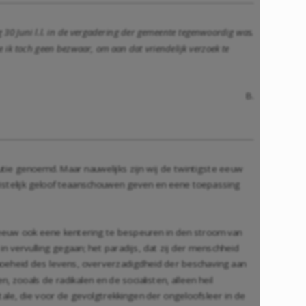
 30 Juni l.l. in de vergadering der gemeente tegenwoordig was.
e ik toch geen bezwaar, om aan dat vriendelijk verzoek te
B.
tie genoemd. Maar nauwelijks zijn wij de twintigste eeuw
hristelijk geloof teaanschouwen geven en eene toepassing
der eeuw ook eene kentering te bespeuren in den stroom van
n vervulling gegaan; het paradijs, dat zij der menschheid
 moeheid des levens, oververzadigdheid der beschaving aan
, zooals de radikalen en de socialisten, alleen heil
le, die voor de gevolgtrekkingen der ongeloofsleer in de