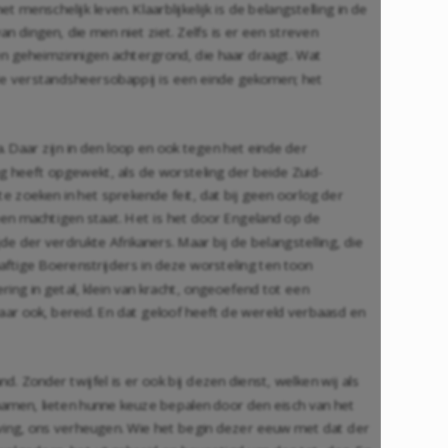
enschelijk leven. Klaarblijkelijk is de belangstelling in de
n dingen, die men niet ziet. Zelfs is er een streven
en geheimzinnigen achtergrond, die haar draagt. Wat
 de verstandsheersobappij is een einde gekomen; het
. Daar zijn in den loop en ook tegen het einde der
ng heeft opgewekt, als de worsteling der beide Zuid-
te zoeken in het sprekende feit, dat bij geen oorlog der
 een machtigen staat. Het is het door Engeland op de
e der verdrukte Afrikaners. Maar bij de belangstelling, die
ftige Boerenstrijders in deze worsteling ten toon
ing in getal, klein van kracht, ongeoefend tot een
zwaar ook, bereid. En dat geloof heeft de wereld verbaasd en
d. Zonder twijfel is er ook bij dezen dienst, welken wij als
namen, lieten hunne keuze bepalen door den eisch van het
beving, ons verheugen. Wie het begin dezer eeuw met dat der