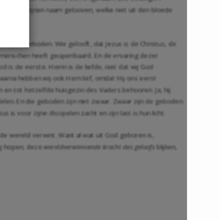
 die in zijnen naam gelooven, welke niet uit den bloede
an Gods geboden. Wie gelooft, dat Jezus is de Christus, de
an menschen heeft geopenbaard. En de ervaring dezer
is de eerste. Hierin is de liefde, niet dat wij God
aarna hebben wij ook Hem lief, omdat Hij ons eerst
 en tot hetzelfde huisgezin des Vaders behooren. Ja, hij
len. En die geboden zijn niet zwaar. Zwaar zijn de geboden
s voor zijne discipelen zacht en zijn last is hun licht.
 de wereld verwint. Want al wat uit God geboren is,
wij hopen, deze
wereldverwinnende kracht des geloofs
blijken,