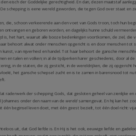
 den eisch der Goddelijke gerechtigheid. En dan, dezen maatstaf aanleggend
. De schepping is eene wereld geworden, die tegen God over staat en zic
en, die, schoon verkeerende aan den voet van Gods troon, toch hun beg
onden ontvangen en geboren worden, en dagelijks hunne schuld vermeerd
d is, het hart, waaruit alle booze bedenkingen voortkomen, de ziel, die v
 haar behoort alwat onder menschen opgericht is en door menschen tot s
kunst, van nijverheid en handel. Tot haar behoort de gansche menschhei
 en talen en volken; in al de tijdperken harer geschiedenis, door al de 
ing, in de staten, die zij gesticht, in de wereldrijken, die zij opgerich
oekt, het gansche schepsel zucht en is te zamen in barensnood tot nu to
ft.
 raderwerk der schepping Gods, dat gesloten geheel van zienlijke en o
el Johannes onder den naam van de
wereld
samengevat. En hij kan het z
it één beginsel leven doet, met één geest bezielt, tot één doel richt: v
loos uit, dat God liefde is. En Hij is het ook, eeuwige liefde en gadeloo
on heeft gegeven, opdat een iegelijk, die in Hem gelooft, niet verderv