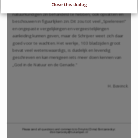
Close this dialog
theoloog gaat hij ook alle die onderwerpen, na ze eerst in
natuurkundigen zin behandeld te hebben, ook opvatten en
beschouwen in figuurlijken zin. Dit zou tot veel „Spielereien"
en ongepaste vergelijkingen en vergeestelijkingen
aanleiding kunnen geven, maar de Schrijver weet zich daar
goed voor te wachten. Het werkje, 103 bladzijden groot
bevat veel wetenswaardigs, is duidelijk en levendig
geschreven en kan menigeen iets meer doen kennen van
„God in de Natuur en de Genade."
H. B
avinck
.
Please send all questions and comments to Dmytro (Dima) Bintsarovskyi:
dbintsarovskyi@tukampen.nl