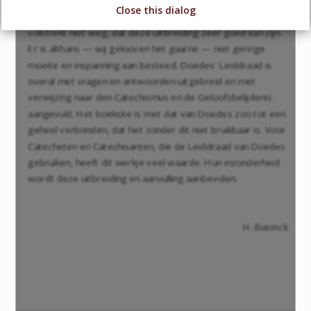
Close this dialog
verband van „periculum in mora" sprake. Dat neemt echter
volstrekt niet weg, dat deze uitbreiding zeer goed kan zijn.
Er is althans — wij gelooven het gaarne — niet geringe
moeite en inspanning aan besteed. Doedes' Leiddraad is
overal met vragen en antwoorden uitgebreid en met
verwijzing naar den Catechismus en de Geloofsbelijdenis
aangevuld. Het boekske is met dat van Doedes zoo tot een
geheel verbonden, dat het zonder dit niet bruikbaar is. Voor
Catecheten en Catechisanten, die de Leiddraad van Doedes
gebruiken, heeft dit werkje veel waarde. Hun inzonderheid
wordt deze uitbreiding en aanvulling aanbevolen.
H. B
avinck
.