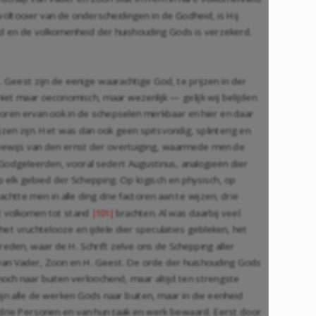
voltooier van de onderscheidingen in de Godheid, is Hij
d en de volkomenheid der huishouding Gods is verzekerd.
. Geest zijn de eenige waarachtige God, te prijzen in der
niet maar oeconomisch, maar wezenlijk — gelijk wij belijden
poren ervan ook in de schepselen merkbaar en hier en daar
jzen zijn. Het was dan ook geen spitsvondig, splinterig en
bewijs van den ernst der overtuiging, waarmede men de
Godgeleerden, vooral sedert Augustinus, analogieën dier
op elk gebied der Schepping. Op logisch en physisch, op
achtte men in alle ding drie factoren aan te wijzen, drie
et volkomen tot stand
brachten. Al was daarbij veel
|101|
t het vruchtelooze en ijdele dier speculaties gebleken, het
reden, waar de H. Schrift zelve ons de Schepping aller
van Vader, Zoon en H. Geest. De orde der huishouding Gods
och naar buiten verloochend, maar altijd ten strengste
n alle de werken Gods naar buiten, maar in die eenheid
drie Personen en van hun taak en werk bewaard. Eerst door