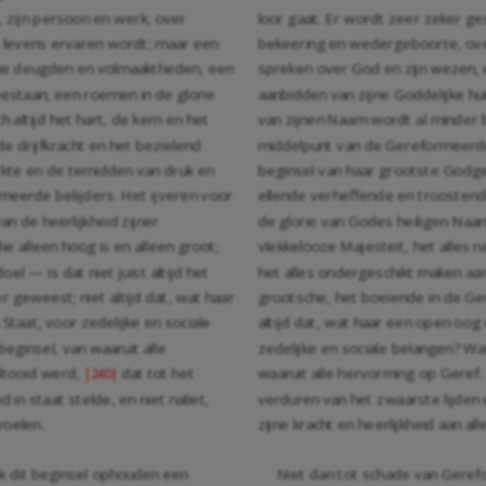
, zijn persoon en werk, over
loor gaat. Er wordt zeer zeker ge
levens ervaren wordt; maar een
bekeering en wedergeboorte, ove
jne deugden en volmaaktheden, een
spreken over God en zijn wezen,
bestaan, een roemen in de glorie
aanbidden van zijne Goddelijke hu
altijd het hart, de kern en het
van zijnen Naam wordt al minder b
 drijfkracht en het bezielend
middelpunt van de Gereformeerde 
rkte en de temidden van druk en
beginsel van haar grootste Godge
meerde belijders. Het ijveren voor
ellende verheffende en troostende
n de heerlijkheid zijner
de glorie van Godes heiligen Naam
e alleen hoog is en alleen groot;
vlekkelooze Majesteit, het alles 
l — is dat niet juist altijd het
het alles ondergeschikt maken aan 
r geweest; niet altijd dat, wat haar
grootsche, het boeiende in de G
Staat, voor zedelijke en sociale
altijd dat, wat haar een open oog
eginsel, van waaruit alle
zedelijke en sociale belangen? Wa
ltooid werd,
dat tot het
waaruit alle hervorming op Geref
|240|
in staat stelde, en niet naliet,
verduren van het zwaarste lijden e
voelen.
zijne kracht en heerlijkheid aan a
ok dit beginsel ophouden een
Niet dan tot schade van Geref