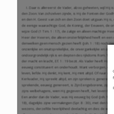
I. Daar is allereerst de Vader, alzoo geheeten, wijl Hij
den Zoon. Van zichzelven zijnde, is Hij de Fontein der God
en den H. Geest van zich en den Zoon doet uitgaan. Hij is
de eenige waarachtige God, de Koning, der Eeuwen, de onve
wijze God (1 Tim. 1 : 17), de zalige en alleen machtige H
Heer der Heeren, die alleen onsterfelijkheid heeft en een 
denwelken geen mensch gezien heeft (Joh. 1 : 18) noch zien 
onzienlijke en onuitsprekelijke, de onvergankelijke en onver
ondoorgrondelijk rijk is en diepten des rijkdoms Rom. 11 : 33, 
der macht en kracht, Ef. 1 : 19 bezit. Als Vader heeft Hij be
eeuwig constitueert en onderhoudt. Want verborgen, openb
leven, liefde. Hij denkt, Hij kent, Hij mint altijd. Of naar d
Kerkvader, Hij spreekt altijd, en zijn spreken is genereeren
sprekende, eeuwig genereert, is Zijn Eengeborene, zijn g
zijns welbehagens, wien Hij gegeven heeft, het leven te heb
Een ander dan de Vader, was Hij eeuwig bij God (Joh. 1 : 1)
18), dagelijks zijne vermakingen (Spr. 8 : 30), met den Vad
wezens, derzelfde heerlijkheid deelachtig en dies de waara