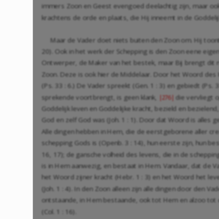
immers Zoon en Geest evengoed deelachtig zijn, maar ook
krachtens de orde en plaats, die Hij inneemt in de Goddeli
Maar de Vader doet niets buiten den Zoon om. Hij toont 
20). Ook in het werk der Schepping is den Zoon eene eige
Ontwerper, de Maker van het bestek, maar Bij brengt dit n
Zoon. Deze is ook hier de Middelaar. Door het Woord des
(Ps. 33 : 6.) De Vader spreekt (Gen. 1 : 3) en gebiedt (Ps. 
sprekende voortbrengt, is geen klank,
die vervliegt
|276|
Goddelijk leven en Goddelijke kracht, bezield en bezielend
God en zelf God was (Joh. 1 : 1). Door dat Woord is alles ge
Alle dingen hebben in Hem, die de eerstgeborene aller crea
schepping Gods is (Openb. 3 : 14), hun eerste zijn, hun bes
16, 17); de gansche volheid des levens, die in de schepp
is in Hem aanwezig, en bestaat in Hem. Vandaar, dat de V
het Woord zijner kracht (Hebr. 1 : 3) en het Woord het lev
(Joh. 1 : 4). In den Zoon alleen zijn alle dingen door den V
ontstaande, in Hem bestaande, ook tot Hem en alzoo tot
(Col. 1 : 16).