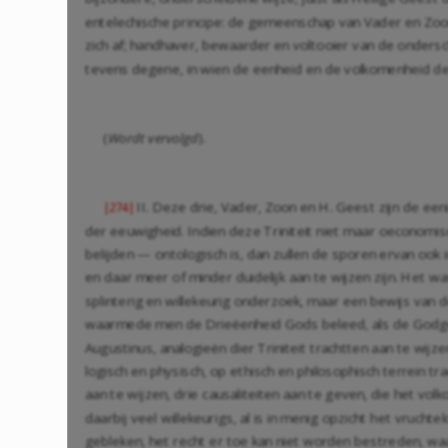
entelechische principe: de gemeenschap van Vader en Zoon
zich af; handhaver, bewaarder en voltooier van de ondersch
tevens degene, in wien de eenheid en de volkomenheid de
(
Wordt vervolgd
).
II. Deze drie, Vader, Zoon en H. Geest zijn de een
|274|
der eeuwigheid. Indien deze Triniteit niet maar oeconomisc
belijden — ontologisch is, dan zullen de sporen ervan ook
en daar meer of minder duidelijk aan te wijzen zijn. Het w
splinterig en willekeurig onderzoek, maar een bewijs van d
waarmede men de Drieëenheid Gods beleed, als de Godge
Augustinus, analogieën dier Triniteit trachtten aan te wij
logisch en physisch, op ethisch en philosophisch terrein tra
aan te wijzen, drie causaliteiten aan te geven, die het vol
daarbij veel willekeurigs, al is in menig opzicht het vruchte
gebleken, het recht er toe kan niet worden bestreden, waa