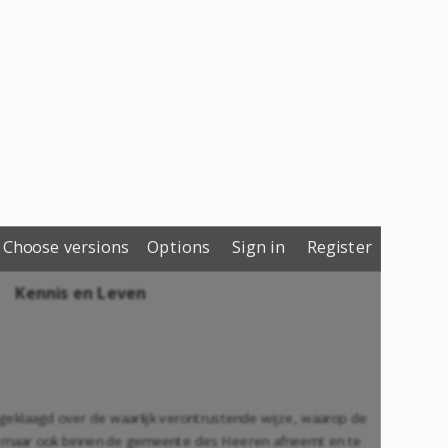
Choose versions
Options
Sign in
Register
Kennis en Leven
 geklaagd over de waarlijk verontrustende wijze, waarop de
en maar ook binnen de gemeente des Heeren afneemt en te