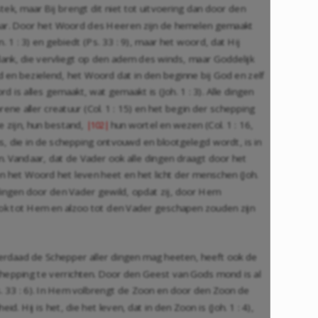
k, maar Bij brengt dit niet tot uitvoering dan door den
laar. Door het Woord des Heeren zijn de hemelen gemaakt
. 1 : 3) en gebiedt (Ps. 33 : 9), maar het woord, dat Hij
lank, die vervliegt op den adem des winds, maar Goddelijk
ld en bezielend, het Woord dat in den beginne bij God en zelf
d is alles gemaakt, wat gemaakt is (Joh. 1 : 3). Alle dingen
ne aller creatuur (Col. 1 : 15) en het begin der schepping
e zijn, hun bestand,
hun wortel en wezen (Col. 1 : 16,
|102|
s, die in de schepping ontvouwd en blootgelegd wordt, is in
 Vandaar, dat de Vader ook alle dingen draagt door het
en het Woord het leven heet en het licht der menschen (Joh.
le dingen door den Vader gewild, opdat zij, door Hem
ok tot Hem en alzoo tot den Vader geschapen zouden zijn
erdaad de Schepper aller dingen mag heeten, heeft ook de
chepping te verrichten. Door den Geest van Gods mond is al
. 33 : 6). In Hem volbrengt de Zoon en door den Zoon de
 Hij is het, die het leven, dat in den Zoon is (Joh. 1 : 4),