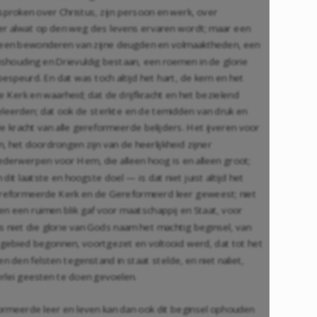
sproken over Christus, zijn persoon en werk, over
r alwat op den weg des levens ervaren wordt; maar een
 een bewonderen van zijne deugden en volmaaktheden, een
ishouding en Drievuldig bestaan, een roemen in de glorie
espeurd. En dat was toch altijd het hart, de kern en het
Kerk en waarheid; dat de drijfkracht en het bezielend
leerden; dat ook de sterkte en de temidden van druk en
 kracht van alle gereformeerde belijders. Het ijveren voor
, het doordrongen zijn van de heerlijkheid zijner
nederwerpen voor Hem, die alleen hoog is en alleen groot;
dit laatste en hoogste doel — is dat niet juist altijd het
ereformeerde Kerk en de Gereformeerd leer geweest; niet
 en een ruimen blik gaf voor maatschappij en Staat, voor
s niet die glorie van Gods naam het machtig beginsel, van
. gebied begonnen, voortgezet en voltooid werd, dat tot het
n den felsten tegenstand in staat stelde, en niet naliet,
llerlei geesten te doen gevoelen.
ormeerde leer en leven kan dan ook dit beginsel ophouden