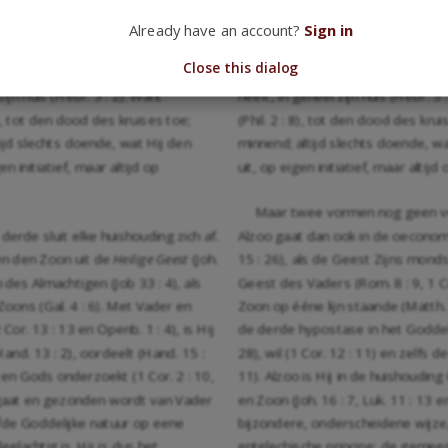
nzichtbaren Gods (Col. 1 : 15),
: 5). Beeld des onzichtbaren Gods (
standigheid (Hebr. 1 : 3), is Hij het,
beeld zijner zelfstandigheid (Hebr.
Already have an account?
Sign in
, zijn Naam ons Verklaart (Joh. 1 :
doet zien (Joh. 14 : 9), zijn Naam o
Close this dialog
ij de taak van Huisverzorger,
huisgezin heeft Hij de taak van 
|242|
jn huis (Hebr. 3 : 2). Want
heeft, in geheel zijn huis (Hebr. 
), tot den dood des kruises toe;
(Phil. 2 : 8), tot den dood des kr
ijd slechts doende, wat Hij den
minnend; altijd slechts doende, w
 initiatief, maar altijd op
uit, op eigen initiatief, maar altij
Maar twee vormen nog geen volle
erde sluit elke huishouding zich af.
Alzoo gaat dan ook in de oecono
en den Zoon uit de
Heilige Geest
(Joh.
15 : 26), als de Geest Zijns monds 
 des Almachtigen (Job 33 : 4), als
Geest des Vaders (Rom. 8 : 9, 1 Co
Zoons (Gal. 4 : 6). Met Vader en
Zoon op ééne lijn staande (Matth. 28
Cor. 13 : 13 en Openb. 1 : 4), is Hij
de derde hypostase in het Goddeli
nd. 13 : 2), oordeelt (Hand. 15 :
28), wil (1 Cor. 12 : 11) en zelfs
pten Gods onderzoekt (1 Cor. 2 : 10,
11). Alzoo is Hij in de huishoudi
itgaat en gezonden wordt van Vader
en Zoon (Joh. 16 : 7, Luk. 11 : 13 
elfde Goddelijke natuur op eene
bijzondere, onderscheidene wijze, j
elachtig is. Hij is dus het
entelechische principe: de gemee