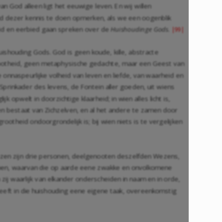
van God alleen ligt het eeuwige leven. En wij willen
eid dezer kennis te doen opmerken, als we een oogenblik
id en eerbied gaan spreken over de
Huishoudinge Gods
.
|99|
shouding Gods. God is geen koude, kille, abstracte
otheid, geen metaphysische gedachte, maar een Geest van
onnaspeurlijke volheid van leven en liefde, van waarheid en
e Sprinkader des levens, de Fontein aller goeden, uit wiens
k opwelt in doorzichtige klaarheid; in wien alles licht is,
een bestaat van Zichzelven, en al het andere te zamen door
rootheid ondoorgrondelijk is; bij wien niets is te vergelijken
Wezen zijn drie personen, deelgenooten deszelfden Wezens,
men, waarvan die op aarde eene zwakke en onvolkomene
zij waarlijk van elkander onderscheiden in naam en in orde,
e heeft in die huishouding eene eigene taak, overeenkomstig