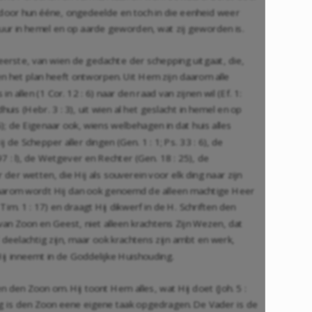
n door hun ééne, ongedeelde en toch in die eenheid weer
tuur in hemel en op aarde geworden, wat zij geworden is.
eerste, van wien de gedachte der schepping uitgaat, die,
mt en het plan heeft ontworpen. Uit Hem zijn daarom alle
s in allen (1 Cor. 12 : 6) naar den raad van zijnen wil (Ef. 1:
huis (Hebr. 3 : 3), uit wien al het geslacht in hemel en op
; de Eigenaar ook, wiens welbehagen in dat huis alles
ij de Schepper aller dingen (Gen. 1 : 1; Ps. 33 : 6), de
: l), de Wetgever en Rechter (Gen. 18 : 25), de
er wetten, die Hij als souverein voor elk ding naar zijn
 Daarom wordt Hij dan ook genoemd de alleen machtige Heer
(1 Tim. 1 : 17) en draagt Hij dikwerf in de H. Schriften den
an Zoon en Geest, niet alleen krachtens Zijn Wezen, dat
elachtig zijn, maar ook krachtens zijn ambt en werk,
Hij inneemt in de Goddelijke Huishouding.
 den Zoon om. Hij toont Hem alles, wat Hij doet (Joh. 5 :
ng is den Zoon eene eigene taak opgedragen. De Vader is de