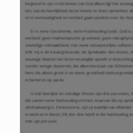
beginsel te zijn. In de kennis van God alleen ligt het eeuwi
iets van de heerlijkheid dezer kennis te doen opmerken, 
en in eenvoudigheid en eerbied gaan spreken over de
Hui
Er is eene Oeconomie, eene Huishouding Gods. God is g
eenheid; geen mathematische grootheid, geen metaphysi
oneindige volmaaktheid, met eene onnaspeurlijke volheid v
licht. Hij is de Eeuwig levende, de Sprinkader des levens, 
eeuwige diepten het leven eeuwiglijk opwelt in doorzichtige k
zonder eenige duisternis; die alleen bestaat van Zichzelve
hem; die alleen groot is en wiens grootheid ondoorgrondelijk
in hemel en op aarde.
In dat heerlijke en volzalige Wezen zijn drie personen
die samen eene huishouding vormen, waarvan die op aar
afschaduwing is. Eenswezens, zijn zij waarlijk van elkande
in werk en in dienst. Elk dier drie heeft in die huishoudin
met zijn persoon.