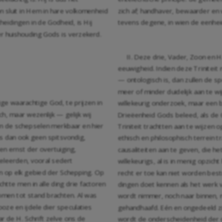
 sluit in Hem in hare volkomenheid
zich af; handhaver, bewaarder en 
eidingen in de Godheid, is Hij
tevens degene, in wien de eenhei
r huishouding Gods is verzekerd.
II. Deze drie, Vader, Zoon en H
eeuwigheid. Indien deze Triniteit 
— ontologisch is, dan zullen de s
meer of minder duidelijk aan te wi
ige waarachtige God, te prijzen in
willekeurig onderzoek, maar een 
h, maar wezenlijk — gelijk wij
Drieëenheid Gods beleed, als de 
 in de schepselen merkbaar en hier
Triniteit trachtten aan te wijzen 
as dan ook geen spitsvondig,
ethisch en philosophisch terrein tr
en ernst der overtuiging,
causaliteiten aan te geven, die h
leerden, vooral sedert
willekeurigs, al is in menig opzich
zen op elk gebied der Schepping. Op
recht er toe kan niet worden best
chtte men in alle ding drie factoren
dingen doet kennen als het werk 
komen tot stand brachten. Al was
wordt nimmer, noch naar binnen, n
looze en ijdele dier speculaties
gehandhaafd. Eén en ongedeeld zij
r de H. Schrift zelve ons de
wordt de onderscheidenheid der 