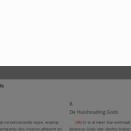
ds
8.
De Huishouding Gods
ijk verontrustende wijze, waarop
Er is al meer dan eenmaal
|98|
e gemeente des Heeren afneemt en
kennisse Gods niet slechts buit