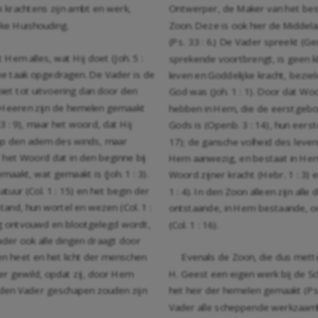
 krachtens zijn ambt en werk,
Ontwerper, de Maker van het beste
jke Huishouding.
Zoon. Deze is ook hier de Midde
(Ps. 33 : 6.) De Vader spreekt (Gen
Hem alles, wat Hij doet (Joh. 5 :
sprekende voortbrengt, is geen k
ne taak opgedragen. De Vader is de
leven en Goddelijke kracht, bezie
iet tot uitvoering dan door den
God was (Joh. 1 : 1). Door dat Woor
 Heeren zijn de hemelen gemaakt
hebben in Hem, die de eerstgebore
33 : 9), maar het woord, dat Hij
Gods is (Openb. 3 : 14), hun eerst
 op den adem des winds, maar
17); de gansche volheid des leven
, het Woord dat in den beginne bij
Hem aanwezig, en bestaat in Hem.
maakt, wat gemaakt is (Joh. 1 : 3).
Woord zijner kracht (Hebr. 1 : 3) 
tuur (Col. 1 : 15) en het begin der
1 : 4). In den Zoon alleen zijn al
tand, hun wortel en wezen (Col. 1 :
ontstaande, in Hem bestaande, o
ing ontvouwd en blootgelegd wordt,
(Col. 1 : 16).
ader ook alle dingen draagt door
en heet en het licht der menschen
Evenals de Zoon, die dus mett
ader gewild, opdat zij, door Hem
H. Geest een eigen werk bij de S
 den Vader geschapen zouden zijn
het heir der hemelen gemaakt (Ps
Vader alle scheppende werkzaamheid.