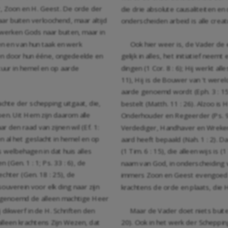
r, Zoon en H. Geest. De orde der
die drie absolute causaliteiten e
ar buiten verloochend, maar altijd
onderscheiden arbeid is alle crea
 werken Gods naar buiten, maar in
n en van hun taak en werk
Ook hier weer is, de Vader de 
 en door hun ééne, ongedeelde en
gelijk in alles, het initiatief nee
tuur in hemel en op aarde
dingen (1 Cor. 8 : 6); Hij werkt alle
11), Hij is de Bouwer van 't wereld
aarde genoemd wordt (Eph. 3 : 15)
chte der schepping uitgaat, die,
bestelt (Matth. 11 : 26). Alzoo is H
rpen. Uit Hem zijn daarom alle
Onderhouder en Regeerder (Ps. 97 
aar den raad van zijnen wil (Ef. 1:
Verdediger, Handhaver en Wreker d
en al het geslacht in hemel en op
aard heeft bepaald (Nah. 1 : 2).
 welbehagen in dat huis alles
(1 Tim. 6 : 15), die alleen wijs is 
n (Gen. 1 : 1; Ps. 33 : 6), de
naam van God, in onderscheiding v
chter (Gen. 18 : 25), de
immers Zoon en Geest evengoed de
ouverein voor elk ding naar zijn
krachtens de orde en plaats, die 
k genoemd de alleen machtige Heer
ij dikwerf in de H. Schriften den
Maar de Vader doet niets buiten
lleen krachtens Zijn Wezen, dat
20). Ook in het werk der Scheppi