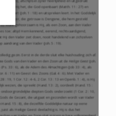
Col. 1 : 15), afschijnsel zijner heerlijkheid en uitgedrukt
 1 : 3), is Hij het, die God openbaart (Matth. 11 : 27) en
ns Verklaart (Joh. 1 : 18) en uitspreken leert. In het Goddelijk
Huisverzorger, die getrouw is Dengene, die hem gesteld
3 : 2). Want gehoorzaam is Hij, als een Zoon, aan den Vader
uises toe; altijd Hem kennend, eerend, rechtvaardigend,
at Hij den Vader ziet doen, nooit handelend van zichzelven
d op aandrang van den Vader (Joh. 5 : 19).
dig gezin. Eerst in de derde sluit elke huishouding zich af.
mie Gods van den Vader en den Zoon uit de
Heilige Geest
(Joh.
(Ps. 33 : 6), als de Adem des Almachtigen (Job 33 : 4), als
r. 6 : 11) en Geest des Zoons (Gal. 4 : 6). Met Vader en
 : 19, 1 Cor. 12 : 4-6, 2 Cor. 13 : 13 en Openb. 1 : 4), is Hij
jk wezen, die spreekt (Hand. 13 : 2), oordeelt (Hand. 15 :
 de ondoorgrondelijke diepten Gods onderzoekt (1 Cor. 2 : 10,
ng Gods de Gezant, die uitgaat en gezonden wordt van Vader
en Hand. 15 : 8), die dezelfde Goddelijke natuur op eene
uist als Heilige Geest deelachtig is. Hij is dus het
nschap van Vader en Zoon sluit in Hem in hare volkomenheid