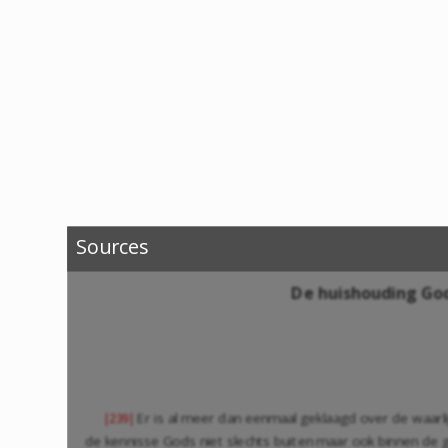
Sources
De huishouding Go
Er is al meer dan eenmaal geklaagd over de waarl
|239|
de kennisse Gods niet slechts buiten maar ook binnen d