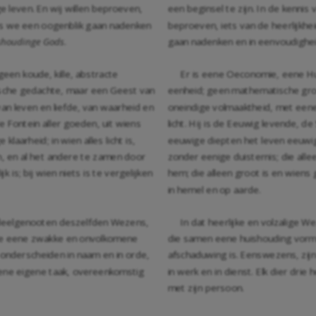
ge leven. En wij willen beproeven,
een beginsel te zijn. In de kennis 
als we een oogenblik gaan nadenken
beproeven, iets van de heerlijkh
shoudinge Gods
.
gaan nadenken en in eenvoudighe
een koude, kille, abstracte
Er is eene Oeconomie, eene Hui
sche gedachte, maar een Geest van
eenheid; geen mathematische gro
an leven en liefde, van waarheid en
oneindige volmaaktheid, met eene 
de Fontein aller goeden, uit wiens
licht. Hij is de Eeuwig levende, d
laarheid; in wien alles licht is,
eeuwige diepten het leven eeuwiglij
n, en al het andere te zamen door
zonder eenige duisternis; die all
 is; bij wien niets is te vergelijken
hem; die alleen groot is en wiens g
in hemel en op aarde.
, deelgenooten deszelfden Wezens,
In dat heerlijke en volzalige 
de eene zwakke en onvolkomene
die samen eene huishouding vor
r onderscheiden in naam en in orde,
afschaduwing is. Eenswezens, zijn 
g eene eigene taak, overeenkomstig
in werk en in dienst. Elk dier dri
met zijn persoon.