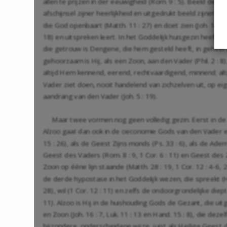
allen te prijzen in der eeuwigheid (Rom. 9 : 5). Beeld des o
afschijnsel zijner heerlijkheid en uitgedrukt beeld zijner zelf
die God openbaart (Matth. 11 : 27) en doet zien (Joh. 14 : 9)
18) en uitspreken leert. In het Goddelijk huisgezin heeft H
die getrouw is Dengene, die hem gesteld heeft, in geheel zi
gehoorzaam is Hij, als een Zoon, aan den Vader (Phil. 2 : 8
altijd Hem kennend, eerend, rechtvaardigend, minnend; alt
Vader ziet doen, nooit handelend van zichzelven uit, op eigen
aandrang van den Vader (Joh. 5 : 19).
Maar twee vormen nog geen volledig gezin. Eerst in de d
Alzoo gaat dan ook in de oeconomie Gods van den Vader 
15 : 26), als de Geest Zijns monds (Ps. 33 : 6), als de Adem
Geest des Vaders (Rom. 8 : 9, 1 Cor. 6 : 11) en Geest des 
Zoon op ééne lijn staande (Matth. 28 : 19, 1 Cor. 12 : 4-6, 2 
de derde hypostase in het Goddelijk wezen, die spreekt (Ha
28), wil (1 Cor. 12 : 11) en zelfs de ondoorgrondelijke die
11). Alzoo is Hij in de huishouding Gods de Gezant, die u
en Zoon (Joh. 16 : 7, Luk. 11 : 13 en Hand. 15 : 8), die dez
bijzondere, onderscheidene wijze, juist als Heilige Geest de