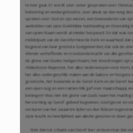
te loor gaat. Er wordt zeer zeker gesproken over Christus
bekeering en wedergeboorte, over alwat op den weg des 
spreken over God en zijn wezen, een bewonderen van zi
aanbidden van zijne Goddelijke huishouding en Drievuldig 
van zijnen Naam wordt al minder bespeurd. En dat was toch 
middelpunt van de Gereformeerde Kerk en waarheid; dat de
beginsel van haar grootste Godgeleerden; dat ook de ste
ellende verheffende en troostende kracht van alle gerefor
de glorie van Godes heiligen Naam, het doordrongen zijn va
vlekkelooze Majesteit, het alles nederwerpen voor Hem, di
het alles ondergeschikt maken aan dit laatste en hoogste doe
grootsche, het boeiende in de Geref. Kerk en de Geref. lee
een open oog en een ruimen blik gaf voor maatschappij en 
belangen? Was niet die glorie van Gods naam het machtig b
hervorming op Geref. gebied begonnen, voortgezet en vo
verduren van het zwaarste lijden en den felsten tegenstand 
zijne kracht en heerlijkheid aan allerlei geesten te doen ge
Niet dan tot schade van Geref. leer en leven kan dan o