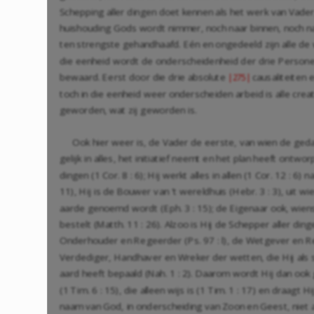
Schepping aller dingen doet kennen als het werk van Vade
huishouding Gods wordt nimmer, noch naar binnen, noch na
ten strengste gehandhaafd. Eén en ongedeeld zijn alle de
die eenheid wordt de onderscheidenheid der drie Persone
bewaard. Eerst door die drie absolute
causaliteiten
|275|
toch in die eenheid weer onderscheiden arbeid is alle crea
geworden, wat zij geworden is.
Ook hier weer is, de Vader de eerste, van wien de geda
gelijk in alles, het initiatief neemt en het plan heeft ontwo
dingen (1 Cor. 8 : 6); Hij werkt alles in allen (1 Cor. 12 : 6) n
11), Hij is de Bouwer van 't wereldhuis (Hebr. 3 : 3), uit wi
aarde genoemd wordt (Eph. 3 : 15); de Eigenaar ook, wiens
bestelt (Matth. 11 : 26). Alzoo is Hij de Schepper aller dinge
Onderhouder en Regeerder (Ps. 97 : l), de Wetgever en Re
Verdediger, Handhaver en Wreker der wetten, die Hij als s
aard heeft bepaald (Nah. 1 : 2). Daarom wordt Hij dan oo
(1 Tim. 6 : 15), die alleen wijs is (1 Tim. 1 : 17) en draagt H
naam van God, in onderscheiding van Zoon en Geest, niet a