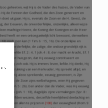
 alzoo geheeten, wijl Hij is de Vader des huizes, de Vader van
is Hij de Fontein der Godheid, die den Zoon genereert en
 doet uitgaan. Hij is, evenals de Zoon en de H. Geest, de
, der Eeuwen, de onverderfelijke, onzienlijke, alleen wijze
 alleen machtige Heere, de Koning der Koningen en de Heer
jkheid heeft en een ontoegankelijk licht bewoont, denwelken
18) noch zien kan (1 Tim. 6 : 15, 16). De onzienlijke en
e en onverderfelijke, de zalige, die ondoorgrondelijk rijk is
, der liefde Ef. 2 : 4, 1 Joh. 4 : 8, der macht en kracht, Ef. 1
stel over het huisgezin, dat Hij eeuwig constitueert en
art Hij zich ook. Hij is immers leven, liefde. Hij denkt, Hij
 and
choone uitdrukking van een Kerkvader, Hij spreekt altijd, en
on, dien Hij alzoo sprekende, eeuwig genereert, is Zijn
tgeborene; de Zoon zijns welbehagens, wien Hij gegeven
zelven, (Joh. 5 : 26). Een ander dan de Vader, was Hij eeuwig
des Vaders (Joh. 1 : 18), dagelijks zijne vermakingen (Spr. 8 :
 22) deszelfden wezens, derzelfde heerlijkheid deelachtig en
 20), boven allen te prijzen in
der eeuwigheid (Rom. 9
|100|