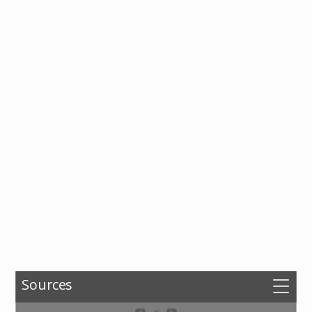
Sources