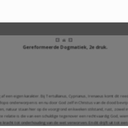
Gereformeerde Dogmatiek, 2e druk.
f een eigen karakter. Bij Tertullianus, Cyprianus, Irenaeus komt dit reed
α onderworpen is en nu door God zelf in Christus van de dood bevrijd e
n, natuur staan hier op de voorgrond en kweken stilstand, rust, zowel in
ze relatie is die van een schuldige tegenover een rechtvaardig God, wie
 kracht tot onderhouding van de wet verworven. En dit drijft uit tot e