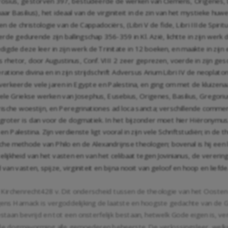
sius, gestorven 397, bestudeerde de werken van Clemens, Origenes, Di
Basilius), het ideaal van de virginiteit in de zin van het mystieke huwelij
n de christologie van de Cappadociërs, (Libri V de fide, Libri IIIde Spirit
de gedurende zijn ballingschap 356-359 in Kl. Azië, lichtte in zijn werk
rdedigde deze leer in zijn werk de Trinitate in 12 boeken, en maakte in 
 rhetor, door Augustinus, Conf. VIII 2 zeer geprezen, voerde in zijn gesc
ratione divina en in zijn strijdschrift Adversus Arium Libri IV de neoplat
verkeerde vele jaren in Egypte en Palestina, en ging om met de kluizen
ele Griekse werken van Josephus, Eusebius, Origenes, Basilius, Gregorius 
trische woestijn, en Peregrinationes ad loca sancta; verschillende comm
ie groter is dan voor de dogmatiek. In het bijzonder moet hier Hiëron
n Palestina. Zijn verdienste ligt vooral in zijn vele Schriftstudiën; in de t
rische methode van Philo en de Alexandrijnse theologen; bovenal is hij ee
lijkheid van het vasten en van het celibaat tegen Jovinianus, de vererin
an vasten, spijze, virginiteit en bijna nooit van geloof en hoop en liefde
Kirchenrecht428 v. Dit onderscheid tussen de theologie van het Oosten 
ns Harnack is vergoddelijking de laatste en hoogste gedachte van de Gri
estaan bevrijd en tot een onsterfelijk bestaan, hetwelk Gode eigen is, ve
 de dogmavorming alle gemoederen beheerste. De verlossingsleer, welk