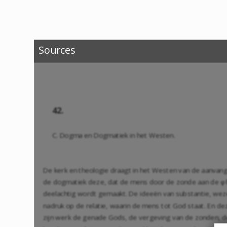
Sources
42.
C. Dogma en Dogmatiek in het Westen.
De kerk en theologie draagt in het Westen van de aanvang a
de do
gmatiek deze, dat de mens door de zonde aan de φθορ
deelachtig wordt gemaakt. De idee
ën van substantie, weze
nadruk op de relatie, waarin de mens tot God staat. En de
zijn werk de genade Gods, de vergeving van de zonden, de