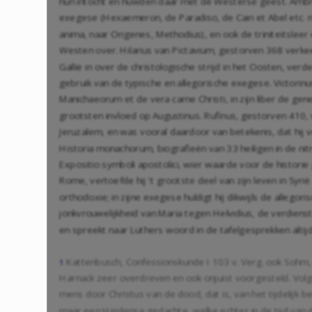
hun intocht en huwden daar met de Westerse geest. Ambro
exegese (Hexaemeron, de Paradiso, de Cain et Abel etc. naar 
anima, naar Origenes, Methodius), en ook de triniteitsleer e
Westen over. Hilarius van Pictavium, gestorven 368 verkeer
Gallië in over de christologische strijd in het Oosten, ve
gebruik van de typische en allegorische exegese. Victorinus
Manichaeorum et de vera carne Christi, in zijn liber de gene
grootsten invloed op Augustinus. Rufinus, gestorven 410, 
Jeruzalem, en was vooral daardoor van betekenis, dat hij v
Historia monachorum, biografieën van 33 heiligen in de ni
Expositio symboli apostolici, wier waarde voor de histor
Rome, vertoefde hij ‘t grootste deel van zijn leven in Syrië e
orthodoxie; in zijne exegese huldigt hij dikwijls de allego
jonkvrouwelijkheid van Maria tegen Helvidius, de verdienste
en spreekt naar Luthers woord in de tafelgesprekken altijd v
Kattenbusch, Confessionskunde I 103 v. Verg. ook Sohm, 
1
Harnack zeer overdreven en ook onjuist voorgesteld. Volge
mens door Christus van de dood, dat is, van het tijdelijk b
maar een Heidense gedachte, welke echter in de tijd van