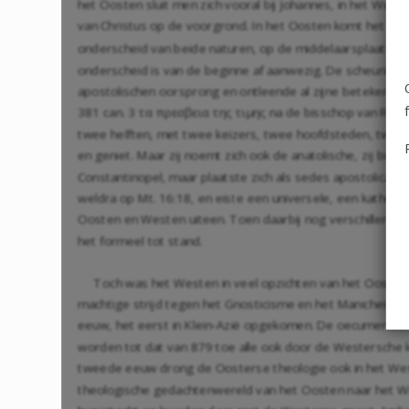
het Oosten sluit men zich vooral bij Johannes, in het Weste
van Christus op de voorgrond. In het Oosten komt het in d
onderscheid van beide naturen, op de middelaarsplaats, we
onderscheid is van de beginne af aanwezig. De scheuring w
apostolischen oorsprong en ontleende al zijne betekenis aa
381 can. 3
τα πρεσβεια της τιμης na de bisschop van Rome
twee helften, met twee keizers, twee hoofdsteden, twee bis
en geniet. Maar zij noemt zich ook de anatolische, zij bin
Constantinopel, maar plaatste zich als sedes apostolica
weldra op
Mt. 16:18
, en eiste een universele, een kathol
Oosten en Westen uiteen. Toen daarbij nog verschillen kwa
het formeel tot stand.
Toch was het Westen in veel opzichten van het Oosten a
machtige strijd tegen het Gnosticisme en het Manicheïsme
eeuw, het eerst in Klein-Azië opgekomen. De oecumenische 
worden tot dat van 879 toe alle ook door de Westersche k
tweede eeuw drong de Oosterse theologie ook in het West
theologische gedachtenwereld van het Oosten naar het We