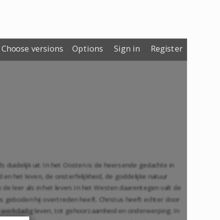
Choose versions
Options
Sign in
Register
s duidelijk uit. In het Oosten is de heersende gedachte in
n het leven, de onsterfelijkheid, de goddelijke natuur
 de leer als in het leven. In het Westen daarentegen valt de
ns geboden hij overtreden heeft. Christus heeft echter door
en werkdadig leven, tot gehoorzaamheid en onderwerping. In