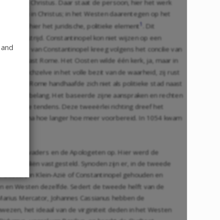
e dood van Christus. Daar staat de persoon, hier het werk
e naturen in Christus; in het Westen daarentegen op het
1
gische, hier het juridische, politieke element
. Dit
nlijke strijd. Constantinopel kon niet wijzen op een
 and
e bisschop van Constantinopel kreeg volgens het concilie van
laats naast Rome. Het Oosten wilde één kerk, ja, maar in
acht zichzelve in het volle bezit van de waarheid, zij rust
met Rome. Rome handhaafde zich niet als politieke stad naast
religieus belang. Het baseerde zijne aanspraken en rechten
eroverende tendens. Deze tweeërlei richting dreef het
rd het schisma hoe langer hoe meer voorbereid. In 1054 kwam
ostolische vaders en de Apologeten op. Hier werd de
de conciliën vastgesteld. Synoden zijn er, in de tweede
t Oosten, in Klein-Azië of Constantinopel gehouden en
en en Westen dezelfde. Sedert de tweede helft van de
 Marius Mercator, Johannes Cassianus hebben de
zen, het ideaal van de virginiteit deden in het Westen