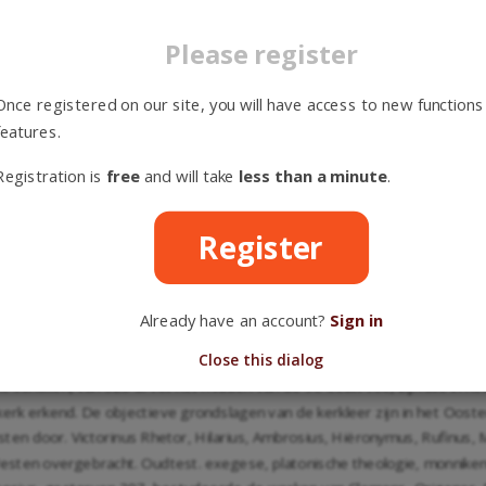
n bij Paulus aan. Daar ligt het zwaartepunt in de vleeswording, hier in d
e eerste plaats aan op de godmenselijke natuur, op de eenheid van beid
Please register
lke Christus tussen God en mens inneemt. Daar heerst het mystieke, litur
as een kwestie van tijd. Met de opkomst van Constantinopel begon de ope
Once registered on our site, you will have access to new functions
n de politiek, aan het keizerlijk hof. Het wilde een tweede Rome zijn. D
features.
, δια το ειναι αυτην νεαν Rωμην. Daarmee was het tevreden, met een p
schoppen van gelijke rang. De Griekse kerk noemt zich de orthodoxe, zij 
Registration is
free
and will take
less than a minute
.
dt zich aan een bepaald land en is hiermee voldaan. Heel anders was het 
 hoog boven Constantinopel. Rome vertegenwoordigde en verdedigde een 
ieke plaats. In de Westerse kerk zit daarom een agressieve, een wereldv
Register
men in gebruiken, riten en vooral in de belijdenis van het filioque, we
Already have an account?
Sign in
fhankelijk Hier was toch het eerst de kerk gesticht. Hier traden de Ap
Close this dialog
 gestreden. Hier werden de theologische en christologische dogmata op 
conciliën, van 325 af tot het midden van de 9e eeuw toe, zijn alle in he
erk erkend. De objectieve grondslagen van de kerkleer zijn in het Oost
en door. Victorinus Rhetor, Hilarius, Ambrosius, Hiëronymus, Rufinus,
sten overgebracht. Oudtest. exegese, platonische theologie, monnikenwe