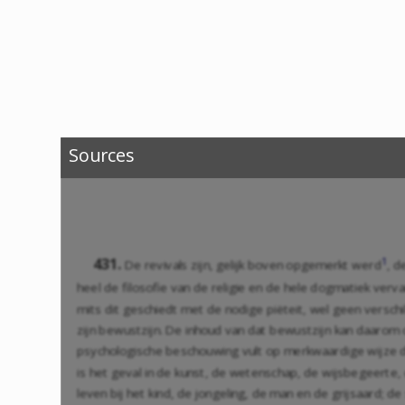
Sources
431.
1
De revivals zijn, gelijk boven opgemerkt werd
, d
heel de filosofie van de religie en de hele dogmatiek verv
mits dit geschiedt met de nodige piëteit, wel geen verschi
zijn bewustzijn. De inhoud van dat bewustzijn kan daarom 
psychologische beschouwing vult op merkwaardige wijze de
is het geval in de kunst, de wetenschap, de wijsbegeerte, 
leven bij het kind, de jongeling, de man en de grijsaard; 