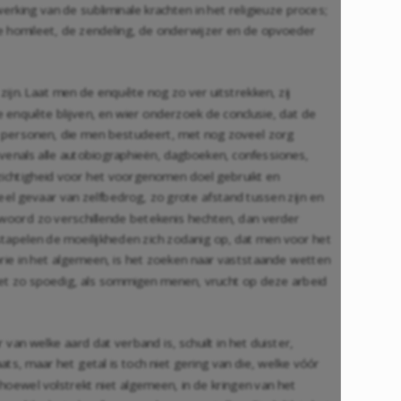
king van de subliminale krachten in het religieuze proces;
 de homileet, de zendeling, de onderwijzer en de opvoeder
ijn. Laat men de enquête nog zo ver uitstrekken, zij
e enquête blijven, en wier onderzoek de conclusie, dat de
e personen, die men bestudeert, met nog zoveel zorg
venals alle autobiographieën, dagboeken, confessiones,
zichtigheid voor het voorgenomen doel gebruikt en
eel gevaar van zelfbedrog, zo grote afstand tussen zijn en
de woord zo verschillende betekenis hechten, dan verder
tapelen de moeilijkheden zich zodanig op, dat men voor het
orie in het algemeen, is het zoeken naar vaststaande wetten
iet zo spoedig, als sommigen menen, vrucht op deze arbeid
 van welke aard dat verband is, schuilt in het duister,
ts, maar het getal is toch niet gering van die, welke vóór
 hoewel volstrekt niet algemeen, in de kringen van het