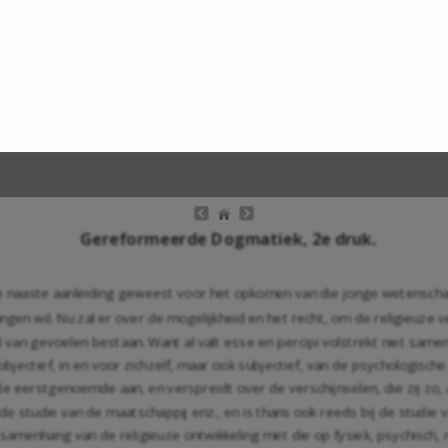
Gereformeerde Dogmatiek, 2e druk.
e naaste aanleiding geweest voor het opkomen van die jonge wetenschap
angen wil. Nu zal er over de mogelijkheid en het recht, om de religieuze
l van gevoelen bestaan. Want al valt esse en percipi volstrekt niet sam
objectief, in en voor zichzelf, maar ook subjectief, van de psychologisc
 eerstgenoemde aan, en verspreidt over de verschijnselen, die zij zo, a
de studie van de maatschappij enz., en is thans ook reeds bij de studie 
de samenhang van de religieuze ontwikkeling met die op fysiek, psychisc