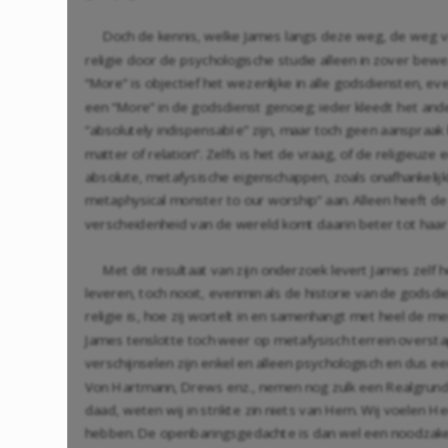
Doch de kennis, welke James langs deze weg, de weg van
religie door de psychologische studie alleen in zover bew
“More” is objectief het wezenlijke in alle godsdiensten, e
een “More” in de godsdienst genoeg; ieder kleedt het ander
“absolutely indispensabIe” zijn, maar toch geen aanspraak
matter of relation”. Zelfs is het de vraag, of de religieu
absolute, metafysische eigenschappen, zoals onafhankelijkhe
metaphysical monster to our worship” aan. Alleen heeft de
verscheidenheid van de wereld komt daarin beter tot haar 
Met dit resultaat van zijn onderzoek levert James zelf h
leveren, toch nooit, evenmin als de historie van de godsdi
religie is, hoe zij wortelt in en samenhangt met heel de m
James tenslotte toch weer op metafysisch terrein overstap
verschijnselen zijn enkel en alleen psychologisch en dus ee
Von Hartmann, Drews enz., nemen nog zulk een Realgrund 
daad, weten wij in strikte zin niets van Hem. Wij voelen H
hebben. De openbaringsgedachte is dan wel een noodzakelijk