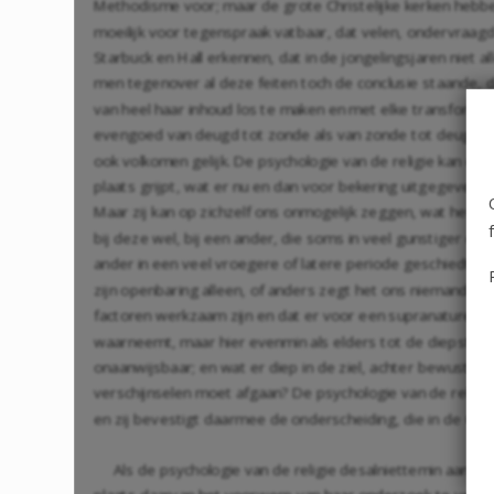
Methodisme voor; maar de grote Christelijke kerken hebben
moeilijk voor tegenspraak vatbaar, dat velen, ondervraagd
Starbuck en Hall erkennen, dat in de jongelingsjaren niet
men tegenover al deze feiten toch de conclusie staande, d
van heel haar inhoud los te maken en met elke transformati
evengoed van deugd tot zonde als van zonde tot deugd. Lo
ook volkomen gelijk. De psychologie van de religie kan on
plaats grijpt, wat er nu en dan voor bekering uitgegeven 
Maar zij kan op zichzelf ons onmogelijk zeggen, wat het 
bij deze wel, bij een ander, die soms in veel gunstiger omst
ander in een veel vroegere of latere periode geschiedt; 
zijn openbaring alleen, of anders zegt het ons niemand. Z
factoren werkzaam zijn en dat er voor een supranaturele fa
waarneemt, maar hier evenmin als elders tot de diepste en 
onaanwijsbaar; en wat er diep in de ziel, achter bewustzij
verschijnselen moet afgaan? De psychologie van de religie 
en zij bevestigt daarmee de onderscheiding, die in de Ch
Als de psychologie van de religie desalniettemin aan ha