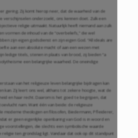
er gering. Zij komt hierop neer, dat de waarheid van de
de verschijnselen onderzoekt, ons kennen doet. Zulk een
ectieve religie uitmaakt. Natuurlijk heeft niemand aan zulk
gen vormen de inhoud van de “overbeliefs,” die wel
en zijn eigen godsdienst en zijn eigen God. “All ideals are
behoefte aan een absolute macht of aan een wezen met
 ledige titels, stenen in plaats van brood, zij bieden “a
 polytheïsme een belangrijke waarheid. De oneindige
verstaan van het religieuze leven belangrijke bijdragen kan
 kan. Zij leert ons wel, althans tot zekere hoogte, wat de
rheid en haar recht. Daarom is het goed te begrijpen, dat
toevlucht nam. Want één van beide: de religieuze
lfs de moderne theologen en filosofen, Biedermann, Pfleiderer,
at er geen eigenlijke openbaring van God is in woord en
tige voorstellingen, die slechts een symbolische waarde
religie ten grondslag ligt. Vandaar dat ook op dit standpunt