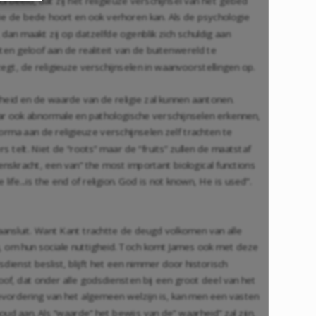
rbeeld, dat zij het religieuze verschijnsel van het gebed
die de bede hoort en ook verhoren kan. Als de psychologie
, dan maakt zij op datzelfde ogenblik zich schuldig aan
en geloof aan de realiteit van de buitenwereld te
egt, de religieuze verschijnselen in waanvoorstellingen op.
rheid en de waarde van de religie zal kunnen aantonen.
maar ook abnormale en pathologische verschijnselen erkennen,
rma aan de religieuze verschijnselen zelf trachten te
 telt. Niet de “roots” maar de “fruits” zullen de maatstaf
enskracht, een van” the most important biological functions
ife...is the end of religion. God is not known, He is used”.
 aansluit. Want Kant trachtte de deugd volkomen van alle
, om hun sociale nuttigheid. Toch komt James ook met deze
dienst beslist, blijft het een nimmer door historisch
, dat onder alle godsdiensten bij een groot deel van het
bevordering van het algemeen welzijn is, kan men een vasten
ud aan. Als “waarde” het bewijs van de” waarheid” zal zijn,