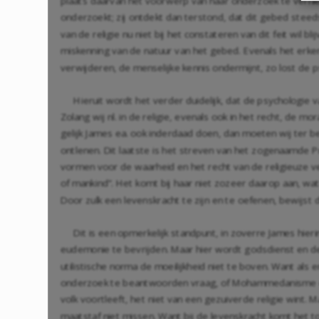
plaats daarvan het voorwerp van haar onderzoek te vernieti
onderzoekt; zij ontdekt dan terstond, dat dit gebed steeds
van de religie nu niet bij het constateren van dit feit wil 
miskenning van de natuur van het gebed. Evenals het erken
verwijderen, de menselijke kennis ondermijnt, zo lost de p
Hieruit wordt het verder duidelijk, dat de psychologie 
Zolang wij nl. in de religie, evenals ook in het recht, de
gelijk James ea. ook inderdaad doen, dan moeten wij ter b
ontlenen. Dit laatste is het streven van het zogenaamde Pr
vormen voor de waarheid en het recht van de religieuze vers
of mankind”. Het komt bij haar niet zozeer daarop aan, wat G
Door zulk een levenskracht te zijn en te oefenen, bewijst d
Dit is een opmerkelijk standpunt, in zoverre James hieri
eudemonie te bevrijden. Maar hier wordt godsdienst en d
utilistische norma de moeilijkheid niet te boven. Want als 
onderzoek te beantwoorden vraag, of Mohammedanisme en B
volk voortleeft, het niet van een gezuiverde religie wint.
maatstaf niet missen. Want bij de levenskracht komt het to