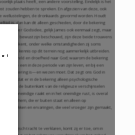
ijk plaats heeft, een andere voorstelling. Eindelijk is het
inst zouden hebben te spreken. En afgezien van deze, ook
, de wellustelingen, de dronkaards gevormd worden. Houdt
tijd is, dan kan dit alleen geschieden, door de bekering
 alleen zonder Godsidee, gelijk James ook eenmaal zegt, maar
tie van het bewustzijn beschouwd, zijn deze beide trouwens
t leven betekent, onder welke omstandigheden zij soms
en onze kennis op dit terrein nog aanmerkelijk uitbreiden.
 and
 naar de wereld en droefheid naar God; waarom de bekering
 ze bij de een in deze periode van zijn leven, en bij een
iet, wat bekering is—en wezen moet. Dat zegt ons God in
religie, dat er in de bekering alleen psychologische
zij alleen de buitenkant van de religieuze verschijnselen
ge het oneindige raakt en in het oneindige rust, is overal
meer voor hem, die er buiten staat en alleen op
t aan indrukken en ervaringen, die veel vroeger zijn gemaakt,
sychologisch tracht te verklaren, komt zij er toe, om in