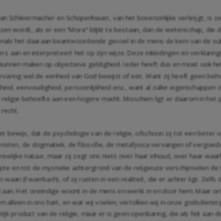
 Schleiermacher en Schopenhauer, van het bovenzinlijke verkrijgt, is ze
ezen wordt, als er een “More” blijkt te bestaan, dan de wetenschap, die 
venals het daaraan beantwoordende gevoel in de mens de kern van de subj
s aan en interpreteert het op zijn wijze. Deze inkledingen en verklarin
 kunnen maken op objectieve geldigheid. Ieder heeft dus en moet ook hebb
ze ervaring wel de eenheid van God bewijst of eist. Want zij heeft geen 
id, eenvoudigheid, persoonlijkheid enz., want al zulke eigenschappen zijn
 religie behoefte aan een hogere macht. Misschien ligt er daarom in het
recht.
et bewijs, dat de psychologie van de religie, ofschoon zij tot een beter 
ensten, de dogmatiek, de filosofie, de metafysica vervangen of vergoeden
enselijke natuur, maar zij zegt ons niets over haar inhoud, over haar waa
te en tot de mystieke achtergrond van de religieuze verschijnselen de 
n waan (Feuerbach), of zij rusten in een realiteit, die er achter ligt. Ze
aan. Het oneindige woont in de mens en werkt in en door hem. Maar omd
em alleen in ons hart, en wat wij voelen, vertolken wij in onze godsdiens
 product van de religie, maar er is geen openbaring, die als feit aan de 