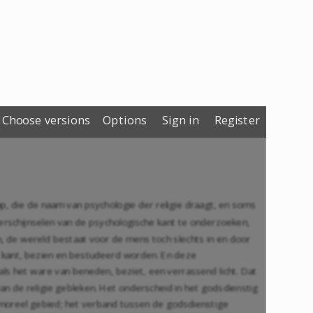
Choose versions
Options
Sign in
Register
, die de naam van psychologie der religie draagt, en soms
 verschijnselen van de psychologische kant te onderzoeken,
en, de wereld bestaat voor de mens toch slechts in en door
he kant, bezien en bestudeerd worden. En deze
ls het ware van beneden, beziet, een verrassend licht. Dat
van de religie gebleken. Het onderscheid in het godsdienstig
h, moreel gebied; het verband tussen de godsdienstige