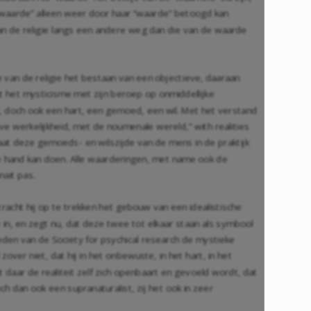
waarde” alleen weer door haar “waarde” betoogd kan
van de religie langs een andere weg dan die van de waarde
ie van de religie het bestaan van een objectieve, daaraan
t het mysticisme met zijn beroep op onmiddellijke
, doch ook een hart, een gemoed, een wil. Met het verstand
eve werkelijkheid, met de noumenale wereld,” with realities
aat deze gemoeds- en wilszijde van de mens in de praktijk
e hand kan doen. Alle waarderingen, met name ook de
nait pas.
acht hij op te trekken het gebouw van een idealistische
n, en zegt nu, dat deze twee tot elkaar staan als symbool
eden van de Society for psychical research de mystieke
er niet, dat hij in het onbewuste, in het hart, in het
 daar de realiteit zelf zich openbaart en gevoeld wordt, dat
 dan ook een supranaturalist, zij het ook in zeer