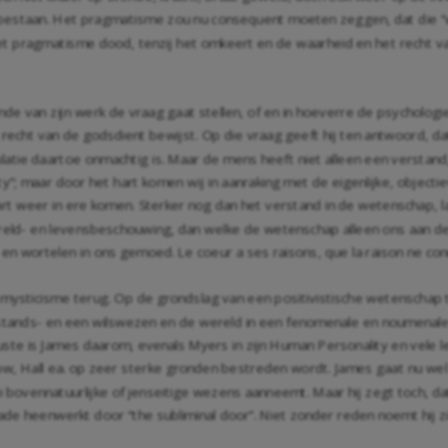
bestaan. Het pragmatisme zou nu consequent moeten zeggen, dat die “
 het pragmatisme dood, tenzij het omkeert en de waarheid en het recht 
inde van zijn werk de vraag gaat stellen, of en in hoeverre de psycholog
echt van de godsdient bewijst. Op die vraag geeft hij ten antwoord, da
latie daartoe onmachtig is. Maar de mens heeft niet alleen een verstand
ity”; maar door het hart komen wij in aanraking met de eigenlijke, objecti
rt weer in ere komen. Sterker nog dan het verstand in de wetenschap, l
wereld- en levensbeschouwing, dan welke de wetenschap alleen ons aan d
l en wortelen in ons gemoed. Le coeur a ses raisons, que la raison ne con
mysticisme terug. Op de grondslag van een positivistische wetenschap tr
tands- en een wilswezen en de wereld in een fenomenale en noumenale i
wuste is James daarom, evenals Myers in zijn Human Personality en vele l
w, Hall ea. op zeer sterke gronden bestreden wordt. James gaat nu wel zov
bovennatuurlijke of jenseitige wezens aanneemt. Maar hij zegt toch, dat
 heenwerkt door “the subliminal door”. Niet zonder reden noemt hij zich