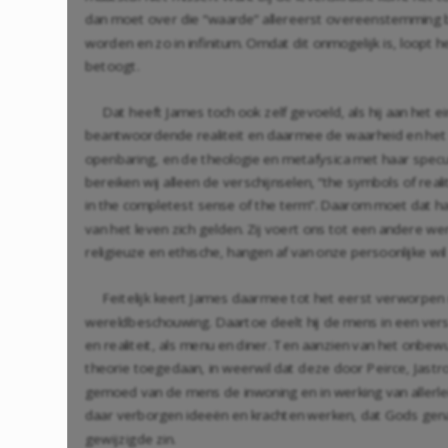
dan moet over die “waarde” allereerst overeenstemming 
worden en zo in infinitum. Omdat dit onmogelijk is, loopt
betoogt.
Dat heeft James toch ook zelf gevoeld, als hij aan het e
beantwoordende realiteit en daarmee de waarheid en het r
openbaring, en de theologie en metafysica met haar specu
bereiken wij alleen de verschijnselen, “the symbols of real
in the completest sense of the term”. Daarom moet dat ha
van het leven zich gelden. Zij voert ons tot een andere 
religieuze en ethische, hangen af van onze persoonlijke wi
Feitelijk keert James daarmee tot het eerst verworpen 
wereldbeschouwing. Daartoe deelt hij de mens in een vers
en realiteit, als menu en diner. Ten aanzien van het onbe
theorie toegedaan, in weerwil dat deze door Peirce, Jastro
gemoed van de mens de inwoning en in werking van allerlei 
daar verborgen ideeën en krachten werken, dat Gods genade
gewijzigde zin.