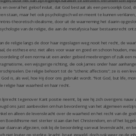
gen, door het van zijn eigenlijk karakter te beroven. Veronderstel bijvoo
 en overal het geloof insluit, dat God bestaat als een persoonlijk God, 
blijven staan, maar het ook psychologisch wil en meent te kunnen verklaren
ntnis-theoretisch idealisme, door uit de waarneming het daarin opgeslot
sychologie van de religie, die aan de metafysica haar bestaansrecht ontz
van de religie langs de door haar ingeslagen weg nooit het recht, de waa
 moraal, de esthese enz. niet alles voor waar en goed en schoon houden, 
eoordeling of een norma uit een ander gebied meebrengen of zulk een no
agmatisme, een wijsgerige richting, die ook James onder haar aanhangers
chijnselen. De religie behoort tot de “sthenic affections”; ze is een lev
od is, als wel, hoe Hij door ons gebruikt wordt. “Not God, but life, more l
e religie haar waarheid en haar recht.
n lijnrecht tegenover Kant positie neemt, bij wie hij zich overigens nauw
eugd ons juist aanbevolen om hun bevordering van het algemeen welzijn
enkel en alleen de levenskracht over de waarheid en het recht van de gods
oeddhisme niet sterker staan dan het Christendom, en of het bijgeloof
 Maar daarvan afgezien, ook bij de beoordeling van wat levenskracht, en 
ch niet louter op sterkte, kracht, bruut geweld, doch ook weer op de inho