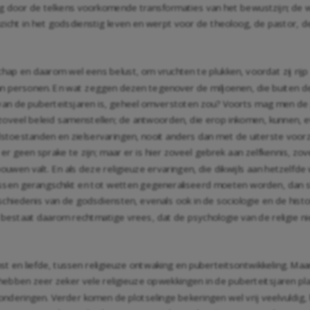
 door de telkens voorkomende transformaties van het bewustzijn; de wer
 inzicht in het godsdienstig leven en werpt voor de theoloog, de pastor,
ap en daarom wel eens belust, om vruchten te plukken, voordat zij rijp z
n van personen. En wat zeggen dezen tegenover de miljoenen, die buiten d
s van de puberteitsjaren is, geheel omverstoten zou? Voorts mag men d
zoveel beleid samenstellen; de antwoorden, die erop inkomen, kunnen, e
lstoestanden en zielservaringen, nooit anders dan met de uiterste voor
r geen sprake te zijn; maar er is hier zoveel gebrek aan zelfkennis, zov
 bouwen valt. En als deze religieuze ervaringen, die dikwijls aan hetzelf
assen gerangschikt en tot wetten gegeneraliseerd moeten worden, dan s
schiedenis van de godsdiensten, evenals ook in de sociologie en de hist
 bestaat daarom rechtmatige vrees, dat de psychologie van de religie n
nst en liefde, tussen religieuze ontwaking en puberteitsontwikkeling. Maar
hebben zeer zeker vele religieuze opwekkingen in de puberteitsjaren plaa
tzonderingen. Verder komen de plotselinge bekeringen wel vrij veelvuldig,