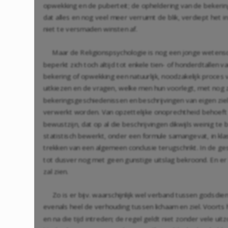
opwekking en de puberteit; de opheldering van de bekering
dat alles en nog veel meer verruimt de blik, verdiept het
niet te versmaden winsten af.
Maar de Religionspsychologie is nog een jonge wetensch
beperkt zich toch altijd tot enkele tien- of honderdtalle
bekering of opwekking een natuurlijk, noodzakelijk proce
uitkiezen en de vragen, welke men hun voorlegt, met nog 
bekeringsgeschiedenissen en beschrijvingen van eigen zie
verwerkt worden. Van opzettelijke onoprechtheid behoeft e
bewustzijn, dat op al die beschrijvingen dikwijls weinig te
statistisch bewerkt, onder een formule samangevat, in kl
trekken van een algemeen conclusie terugschrikt. In de ge
tot dusver nog met geen gunstige uitslag bekroond. En er
zal zien.
Zo is er bijv. waarschijnlijk wel verband tussen godsdie
evenals heel de verhouding tussen lichaam en ziel. Voorts 
en na die tijd intreden; de regel geldt niet zonder vele ui