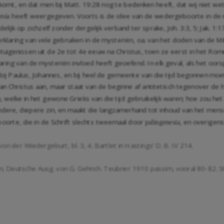
rkomt, en dat men bij
Matt. 19:28
nog te bedenken heeft, dat wij niet we
heeft weergegeven. Voorts is de idee van de wedergeboorte in de 
esia
elijk op zichzelf zonder dergelijk verband ter sprake,
Joh. 3:3
,
5
;
Jak. 1:1
rklaring van vele gebruiken in de mysteriën, oa. van het doden van de Mi
igenissen uit de 2e tot 4e eeuw na Christus, toen ze eerst in het Romei
laring van de mysteriën invloed heeft geoefend. In elk geval, als het oor
ij Paulus, Johannes, en bij heel de gemeente van die tijd begonnen moet
van Christus aan, maar staat van de beginne af antitetisch tegenover de 
welke in het gewone Grieks van die tijd gebruikelijk waren; hoe zou h
ndere, diepere zin, en maakt die langzamerhand tot inhoud van het mense
orte, die in de Schrift slechts tweemaal door
, en overigen
palingenesia
on der Wiedergeburt, bl. 3, 4. Bartlet in Hastings’ D. B. IV 214.
Deutsche Ausg. von G. Gehrich. Teubner 1910 passim, vooral 80-82. Staer