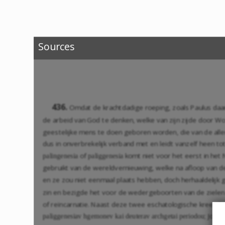
Sources
436.
Omdat de krachtdadige roeping, zoals Paulus daarva
de arbeid van God te denken, welke van zijn zijde door Woo
geestelijke mens te doen geboren worden, die van de alle
dus in onverbrekelijk verband met en leidt vanzelf heen
of
komt niet voor het eerst in het
palingenesia
paliggenesia
gebruikt van de wereldvernieuwing, welke na afloop van
en ze zou niet eenmaal plaats hebben, doch herhaaldelijk
zin en bezigde het voor de wedergeboorten van de zielen
of reïncarnatie. Naast deze twee eschatologische kreeg he
; Jose
paliggenesiav hgemonev kai deuterav archgetai periodou