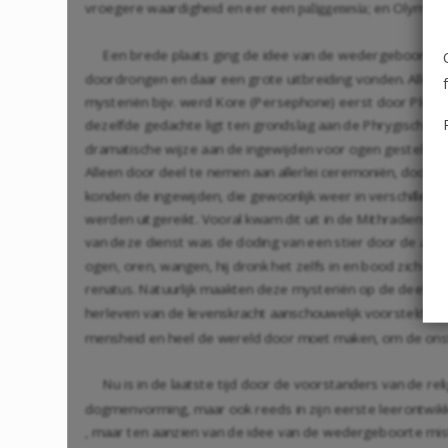
vroegere waardigheid en eer een
; en Olympio
paliggenesia
Een brede plaats ging de idee van de wedergeboorte all
doordrongen en daar een grote uitbreiding vonden. Alle he
mysteriën bijv. werd Kore (Persephone) eerst door Pluto
dezelfde gedachte ligt ten grondslag aan de Phrygische, 
dramatische wijze aan de ingewijden voor ogen gesteld; 
Alleen door deel te nemen aan allerlei ceremoniën, door a
konden de ingewijden, die gewoonlijk weer in verschillend
werden uitgereikt. Vooral kwam dit uit in de Mithradienst
van deze dienst was de doding van een stier door de als een
ogen, oren, wangen, hij dronk het zelfs in en bood zich da
renatus. Natuurlijk maakten deze mysteriën op de deelne
herleven van de levenskracht aanschouwelijk voorstelde. A
mensheid en heel de wereld door moet maken, om de onster
Nu is in de laatste tijd door de voorstanders van de rel
dogmenvorming, maar ook reeds in zijn eerste leerontwikk
, maar ten aanzien van de idee van de wedergeboorte mis