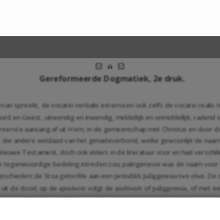
Gereformeerde Dogmatiek, 2e druk.
n spreekt, de vocatio verbalis externa en ook zelfs de vocatio realis nie
rd en Geest, uitwendig en inwendig, middellijk en onmiddellijk, radend 
reerste aanvang af uit Hem, in de gemeenschap met Christus en door de
 tot die andere weldaad van het genadeverbond, welke gewoonlijk de na
 Nieuwe Testament, doch ook elders in de literatuur voor en had verschi
 de tegenwoordige bedeling intreden zou; palingenesie was de naam vo
 geschieden; de Stoa geloofde aan een
. De
periodikh paliggenesia twn olwn
 uit de dood; op de
volgt de
of
, of met 
aposiwsiv
anabiwsiv
paliggenesia
t woord dikwijls nog allerlei overdrachtelijke betekenissen; Philo noemt
phus spreekt van de terugkeer van de Joden uit Babel naar Palestina als