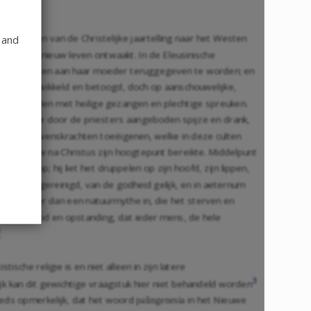
te eeuwen van de Christelijke jaartelling naar het Westen
 and
 weer tot nieuw leven ontwaakt. In de Eleusinische
t gebracht en aan haar moeder teruggegeven te worden; en
ctisch ontwikkeld en betoogd, doch op aanschouwelijke,
, verbonden met heilige gezangen en plechtige spreuken.
inken van de door de priesters aangeboden spijze en drank,
delijke levenskrachten toeëigenen, welke in deze culten
derde eeuw na Christus zijn hoogtepunt bereikte. Middelpunt
loed op; hij liet het druppelen op zijn hoofd, zijn lippen,
, was hij gereinigd, van de godheid gelijk, en in aeternum
 niet meer dan een natuurmythe in, die het sterven en
ces van dood en opstanding, dat ieder mens, de hele
2
.
che religie is en niet alleen in zijn latere
3
k kan dit gewichtige vraagstuk hier niet behandeld worden
eeds opmerkelijk, dat het woord
in het Nieuwe
palingenesia