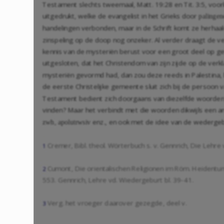
Testament slechts tweemaal,
Matt. 19:28
en
Tit. 3:5
, voo
uitgedrukt, welke de evangelist in het Grieks door
palingen
handelingen verbonden, maar in de Schrift komt ze herhaald
zinspeling op de doop nog onzeker. Al verder draagt de ve
kennis van de mysteriën berust voor een groot deel op getu
uitgesloten, dat het Christendom van zijn zijde op de verk
mysteriën gevormd had, dan zou deze reeds in Palestina, b
de eerste Christelijke gemeente sluit zich bij de persoon 
Testament bedient zich doorgaans van diezelfde woorden, 
vinden? Maar het verbindt met die woorden dikwijls een a
enz., en ook met de idee van de wedergebo
zwh,
apolutrwsiv
Cremer, Bibl. theol. Wörterbuch s. v. Gennrich, Die Lehre v
1
Cumont, Die orientalischen Religionen im Röm. Heidentum, 
2
553. Gennrich, Lehre vd. Wiedergeburt bl. 39-41.
Verg. het vroeger daarover gezegde, deel v.
3