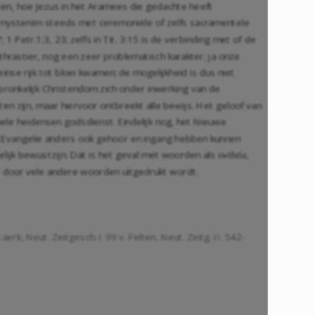
ten, hoe Jezus in het Aramees die gedachte heeft
mysteriën steeds met ceremoniële of zelfs sacramentele
7
;
1 Petr.1:3
,
23
; zelfs in
Tit. 3:15
is de verbinding met of de
thrastier, nog een zeer problematisch karakter; ja onze
nse rijk tot bloei kwamen; de mogelijkheid is dus niet
spronkelijk Christendom zich onder inwerking van de
en zijn, maar hiervoor ontbreekt alle bewijs. Het geloof van
hele heidensen godsdienst. Eindelijk nog, het Nieuwe
et Evangelie anders ook gehoor en ingang hebben kunnen
lijk bewustzijn. Dat is het geval met woorden als
swthria,
s door vele andere woorden uitgedrukt wordt.
k, Neut. Zeitgesch. I 99 v. Felten, Neut. Zeitg. II. 542-