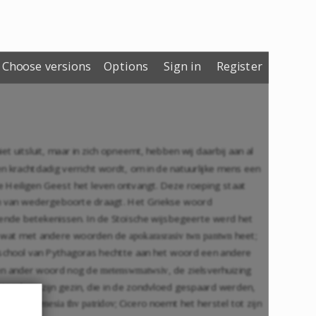
Choose versions
Options
Sign in
Register
t uitsluit, maar in zich opneemt, hebben wij daarbij aan al
en krachtdadig verricht wordt, om in de natuurlijke mens een
 Heiligen Geest het leven ontvangt. Deze roeping staat
am van wedergeboorte draagt. Het Griekse woord
llende betekenissen. In de Stoïsche wijsbegeerte werd het
or wat met andere woorden de
heet;
apokarasrasiv twn pantwn
 school van Pythagoras hechtte aan het woord een andere
een ander woord nog de
, de zielsverhuizing
metenswmatwsiv
 Noach en zijn gezin, die in de zondvloed gespaard werden,
 ene
; Cicero noemt het herstel tot zijn
paliggenesia thv patridov