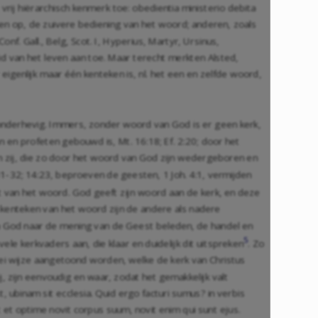
ij hiërarchisch kenmerk toe: obedientia ministerio debita
n op, de zuivere bediening van het woord; anderen, zoals
nf. Gall., Belg, Scot. I, Hyperius, Martyr, Ursinus,
id van het leven aan toe. Maar terecht merkten Alsted,
 eigenlijk maar één kenteken is, nl. het een en zelfde woord,
 onderhevig. Immers, zonder woord van God is er geen kerk,
len en profeten gebouwd is,
Mt. 16:18
;
Ef. 2:20
; door het
En zij, die zo door het woord van God zijn wedergeboren en
31-32
;
14:23
, beproeven de geesten,
1 Joh. 4:1
, vermijden
nst van het woord. God geeft zijn woord aan de kerk, en deze
e kenteken van het woord zijn de andere als nadere
 God naar de mening van de Geest beleden, de handel en
5
le kerkvaders aan, die klaar en duidelijk dit uitspreken
. Zo
rlei wijze aangetoond worden, welke de kerk van Christus
ij, zijn eenvoudig en waar, zodat het gemakkelijk valt
, ubinam sit ecclesia. Quid ergo facturi sumus? in verbis
t et optime novit corpus suum, novit enim qui sunt ejus.