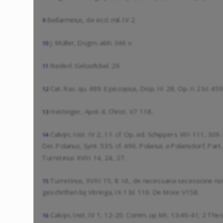
Bellarminus, de eccl. mil. IV 2.
9
J. Müller, Dogm. abh. 346 v.
10
Nederl. Geloofsbel. 29.
11
Cat. Rac. qu. 489. Episcopius, Disp. III 28, Op. II 2 bl. 459
12
Hettinger, Apol. d. Christ. V7 118,
13
Calvijn, Inst. IV 2, 11. cf. Op. ed. Schippers VIII 111, 309
14
Dei. Polanus, Synt. 535. cf. 496. Polanus a Polansdorf, Part
Turretinus XVIII 14, 24, 27.
Turretinus, XVIII 15, 8. Id., de necessaria secessione n
15
geschriften bij Vitringa, IX 1 bl. 116. De Moor V158.
Calvijn, Inst. IV 1, 12-20. Comm. op
Mt. 13:40-41
;
2 Thes
16