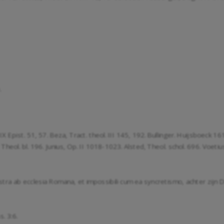
.
. IX Epist. 51, 57. Beza, Tract. theol. III 145, 192. Bullinger. Huijsboeck 1
. Theol. bl. 196. Junius, Op. II 1018-1023. Alsted, Theol. schol. 696. Voet
ostra ab ecclesia Romana, et impossibili cum ea syncretismo, achter zijn 
s. 3:6
.