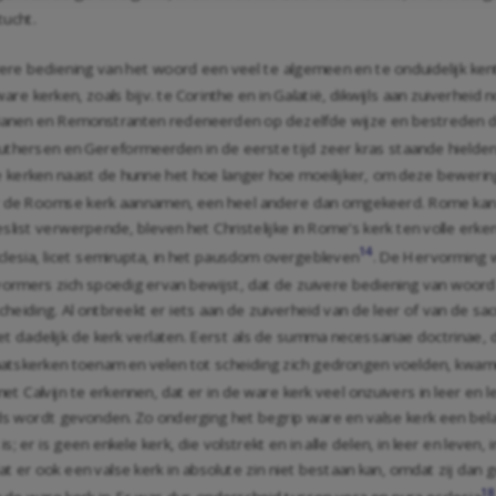
tucht.
ivere bediening van het woord een veel te algemeen en te onduidelijk k
re kerken, zoals bijv. te Corinthe en in Galatië, dikwijls aan zuiverheid n
nianen en Remonstranten redeneerden op dezelfde wijze en bestreden de 
Luthersen en Gereformeerden in de eerste tijd zeer kras staande hielde
kerken naast de hunne het hoe langer hoe moeilijker, om deze bewering i
 de Roomse kerk aannamen, een heel andere dan omgekeerd. Rome kan 
slist verwerpende, bleven het Christelijke in Rome’s kerk ten volle erke
14
ecclesia, licet semirupta, in het pausdom overgebleven
. De Hervorming w
ormers zich spoedig ervan bewijst, dat de zuivere bediening van woord
cheiding. Al ontbreekt er iets aan de zuiverheid van de leer of van de sa
dadelijk de kerk verlaten. Eerst als de summa necessariae doctrinae, de
staatskerken toenam en velen tot scheiding zich gedrongen voelden, kw
et Calvijn te erkennen, dat er in de ware kerk veel onzuivers in leer en 
eds wordt gevonden. Zo onderging het begrip ware en valse kerk een bel
is; er is geen enkele kerk, die volstrekt en in alle delen, in leer en lev
at er ook een valse kerk in absolute zin niet bestaan kan, omdat zij dan
18