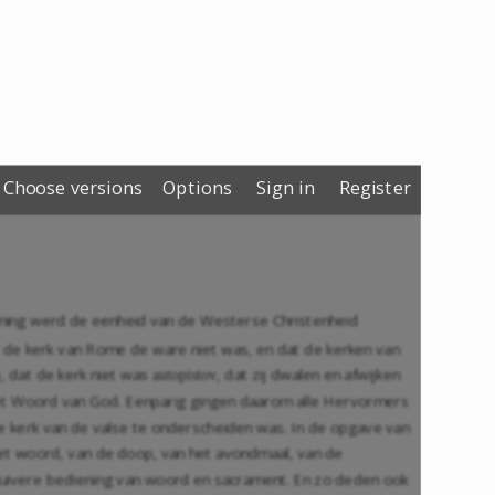
Choose versions
Options
Sign in
Register
ming werd de eenheid van de Westerse Christenheid
de kerk van Rome de ware niet was, en dat de kerken van
, dat de kerk niet was
, dat zij dwalen en afwijken
autopistov
, het Woord van God. Eenparig gingen daarom alle Hervormers
e kerk van de valse te onderscheiden was. In de opgave van
n het woord, van de doop, van het avondmaal, van de
 zuivere bediening van woord en sacrament. En zo deden ook