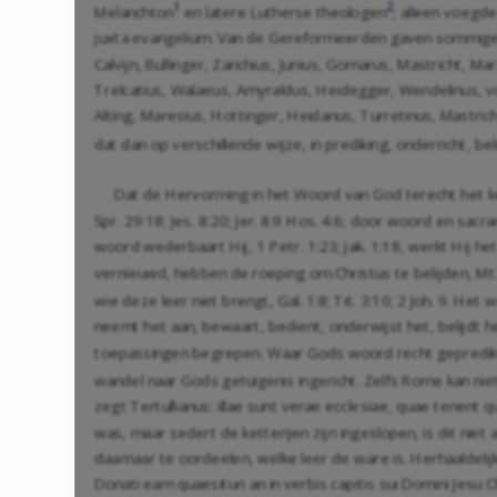
1
2
Melanchton
en latere Lutherse theologen
; alleen voegd
juxta evangelium. Van de Gereformeerden gaven sommigen,
Calvijn, Bullinger, Zanchius, Junius, Gomarus, Mastricht, Ma
Trelcatius, Walaeus, Amyraldus, Heidegger, Wendelinus, vo
Alting, Maresius, Hottinger, Heidanus, Turretinus, Mastrich
dat dan op verschillende wijze, in prediking, onderricht, b
Dat de Hervorming in het Woord van God terecht het ken
Spr. 29:18
;
Jes. 8:20
;
Jer. 8:9
Hos. 4:6
; door woord en sacra
woord wederbaart Hij,
1 Petr. 1:23
;
Jak. 1:18
, werkt Hij he
vernieuwd, hebben de roeping om Christus te belijden,
Mt
wie deze leer niet brengt,
Gal. 1:8
;
Tit. 3:10
;
2 Joh. 9
. Het w
neemt het aan, bewaart, bedient, onderwijst het, belijdt 
toepassingen begrepen. Waar Gods woord recht gepredikt
wandel naar Gods getuigenis ingericht. Zelfs Rome kan niet
zegt Tertullianus: illae sunt verae ecclesiae, quae tenen
was, maar sedert de ketterijen zijn ingeslopen, is dit niet 
daarnaar te oordeelen, welke leer de ware is. Herhaaldelijk
Donati eam quaesituri an in verbis capitis sui Domini Jesu 