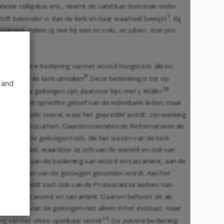
one colligatus enz., neemt de sanctitas doctrinae onder
7
rift bekender is dan de kerk en haar waarheid bewijst
. Bij
nd, indien zij niet bij een sic volo, sic jubeo, stat pro
 dat zuivere bediening van het woord hoogstens alleen
9
t wezen van de kerk uitmaken
. Deze bedenking is tot op
 and
10
wie ware gelovigen zijn; daarvoor bijv. met J. Müller
rk van het oprechte geloof van de individuele leden, maar
t woord Gods overal, waar het gepredikt wordt, zijn werking
tes Wort sein (Luther). Daarom noemden de Reformatoren als
crament. De gelovigen toch, die het wezen van de kerk
is en wandel, waardoor zij zich van de wereld en ook van
enteken, dat aan de bediening van woord en sacrament, aan de
denis en leven van de gelovigen gevonden wordt. Aan het
aar het geldt toch ook van de Protestantse kerken. Van
bediening van woord en sacrament. Daarom behoort dit als
dering van de gelovigen niet alleen in het instituut, maar
11
iging van het vlees openbaar wordt
. De zuivere bediening