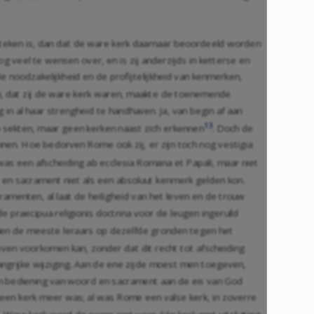
enteken is, dan dat de ware kerk daarnaar beoordeeld worden
og veel te wensen over, en is zij anderzijds in ketterse en
noodzakelijkheid en de profijtelijkheid van kenmerken,
n, dat zij de ware kerk waren, maakte de toenemende
n al haar strengheid te handhaven. Ja, van begin af aan
13
sekten, maar geen kerken naast zich erkennen
. Doch de
nnen. Hoe bedorven Rome ook zij, er zijn toch nog vestigia
as een afscheiding ab ecclesia Romana et Papali, maar niet
 en sacrament niet als een absoluut kenmerk gelden kon.
cramenten, al laat de heiligheid van het leven en de trouw
 praecipua religionis doctrina voor de leugen ingeruild
amen de meeste leraars op dezelfde gronden tegen het
leven voorkomen kan, zonder dat dit recht tot afscheiding
angrijke wijziging. Aan de ene zijde moest men toegeven,
en, in bediening van woord en sacrament aan de eis van God
 geen kerk meer was; al was Rome een valse kerk, in zoverre