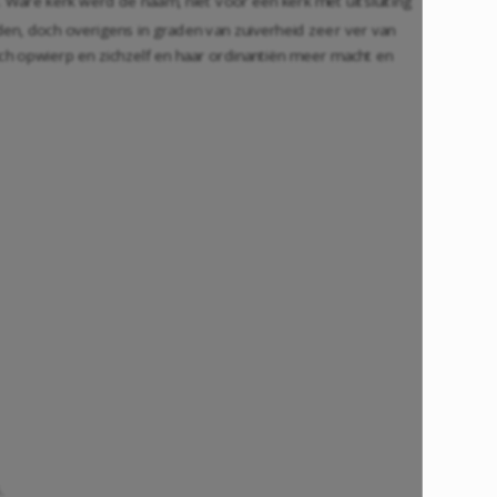
. Ware kerk werd de naam, niet voor één kerk met uitsluiting
en, doch overigens in graden van zuiverheid zeer ver van
ich opwierp en zichzelf en haar ordinantiën meer macht en
.