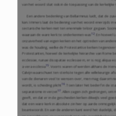
van het woord sluit ook in de toepassing van de kerkelijke 
Een andere bedenking van Bellarminus luidt, dat de zu
kan. Immers laat de bediening van het woord enerzijds in wa
sectarische kerken niet ten enenmale teloor gegaan. Soci
12
waaraan de ware kerk te onderkennen was
. En hoewel 
onzuiverheid van eigen kerken en het optreden van andere 
was de houding, welke de Protestantse kerken tegenover
Protestanten, hoewel de kerkelijke hiërarchie van Rome be
ecclesiae, ruinae dissipatae ecclesiae in, er is nog aliqua 
15
a vera ecclesia
. Voorts waren of werden althans de Herv
Calvijn waarschuwt ten sterkste tegen alle willekeurige afs
van de dienaren veel te wensen over, men mag daarom niet 
16
wordt, is scheiding plicht
. Toen later het bederf in de 
17
separatisme in verzet
. Allen zagen zich gedrongen, om m
geeft, en dat er in de gescheiden kerken dikwijls veel go
dat een ware kerk in absolute zin hier op aarde onmogelijk 
beantwoordt. En aan de anderen kant werd het duidelijk, d