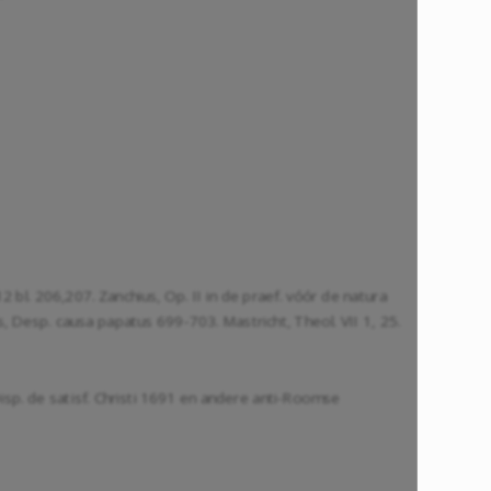
612 bl. 206,207. Zanchius, Op. II in de praef. vóór de natura
ius, Desp. causa papatus 699-703. Mastricht, Theol. VII 1, 25.
Disp. de satisf. Christi 1691 en andere anti-Roomse