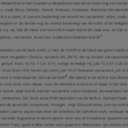
e Melanchton in het Examen ordinandorum aan deze twee nog een derde vr
 zoals Beza, Sohnius, Alsted, Amesius, Heidanus, Maresius één kenteke
rck e.a. twee, nl. zuivere bediening van woord en sacrament; velen, zoals Co
egden er als derde nog de rechte bediening van de tucht of de heiligbe
t e.a. op, dat dit meer een verschil in naam dan in de zaak was, en dat er
3
elijdenis, sacrament, leven enz. bediend en beleden wordt
.
teken van de kerk zocht, is met de Schrift in de hand aan geen twijfel
ment vergadert Christus zijn kerk,
Mt. 28:19
, die op de leer van aposte
t geloof,
Rom. 10:14
;
1 Cor. 4:15
, reinigt en heiligt Hij,
Job.15:3
;
Ef. 5:26
. 
. 10:32
Rom.10:9
, horen zijn stem,
Joh 10:27
bewaren zijn woord,
Joh. 8:
4
oord is inderdaad de ziel van de kerk
. Alle dienst in de kerk is een die
het voor God, voor elkaar, voor de wereld in woord en in daad. In het én
 wordt, daar wordt ook het sacrament zuiver bediend, de waarheid van
 ontkennen, dat Gods woord het kenteken van de kerk is. Gerhard haalt ve
t quod ab apostolis receperunt. Vroeger, zegt Chrysostomus, kon op vele
anders aan te wijzen dan door de Schriften; die Schriften toch, verklaart h
 spreekt Augustinus in dezen geest: inter nos et Donatistas quaestio est
Christi? Puto, quod in illius verbis eam quaerere debeamus, qui veritas es