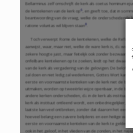
Bellarminus zelf omschrijft de kerk als coetus hominum e
6
de kentekenen van de kerk op
, en geeft toe, dat in som
beantwoording van de vraag, welke de onderscheidende kenme
8
ratione voluntas wil blijven staan
.
Toch verwerpt Rome de kentekenen, welke de Reformatie
aanwijst, waar, maar niet, welke de ware kerk is, d.i. wie 
zekere hoogte juist, maar feitelijk ook zonder bezwaar. Wan
onfeilbare kentekenen op te zoeken, leidt op het dwaalsp
van de kerk als vergadering van de gelovigen. De belofte v
zal doen en niet ledig zal wederkeren, Gottes Wort kann 
eerste en voornaamste kenteken van de kerk niet de belij
uitmaken, worden op tweeërlei wijze openbaar, in de bedie
andere kerken onderscheiden, d.i. in de kerk als instituu
kerk als instituut ontleend wordt, een onbedriegelijker, v
laatste kan veel ontbreken, zonder dat daarom het eerste
hoeveel belang een zuivere belijdenis en een heilige wand
eerste en voornaamste kenteken van de kerk te gelden. Doc
ook in het geloof, in het vlieden van de zonden, in het naj