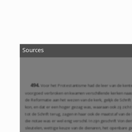
Sources
494.
Voor het Protestantisme had de leer van de kent
voorgoed verbroken en kwamen verschillende kerken naast
de Reformatie aan het wezen van de kerk, gelijk de Schri
kon, en dat er een hoger gezag was, waaraan ook zij zich 
tot de Schrift terug, zagen in haar ook de maatstaf van 
die notae was er wel enig verschil. In zijn geschrift Von 
sleutelen, wettige keuze van de dienaren, het openbare g