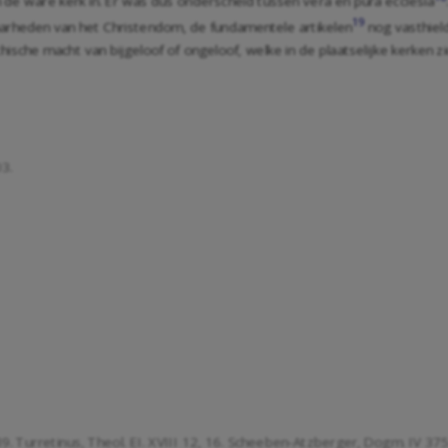
n de ware kerk in. Er was dus onderscheid tussen vera en pura ecclesia
19
waarheden van het Christendom, de fundamentele artikelen
nog vasthield
ische macht van bijgeloof of ongeloof, welke in de plaatselijke kerken z
03.
39. Turretinus, Theol. EI. XVIII 12, 16. Scheeben-Atzberger, Dogm. IV 375