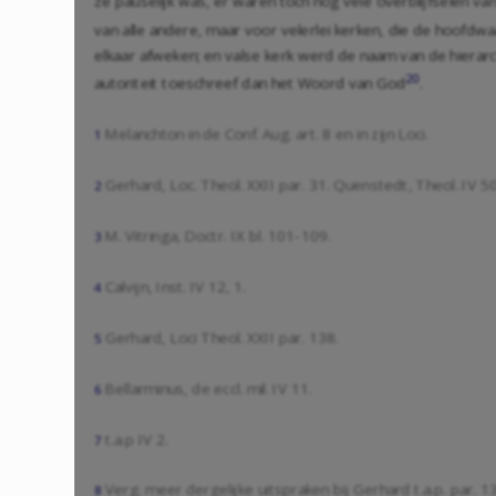
ze pauselijk was, er waren toch nog vele overblijfselen va
van alle andere, maar voor velerlei kerken, die de hoofd
elkaar afweken; en valse kerk werd de naam van de hierarch
20
autoriteit toeschreef dan het Woord van God
.
Melanchton in de Conf. Aug. art. 8 en in zijn Loci.
1
Gerhard, Loc. Theol. XXII par. 31. Quenstedt, Theol. IV 5
2
M. Vitringa, Doctr. IX bl. 101-109.
3
Calvijn, Inst. IV 12, 1.
4
Gerhard, Loci Theol. XXII par. 138.
5
Bellarminus, de eccl. mil. IV 11.
6
t.a.p IV 2.
7
Verg. meer dergelijke uitspraken bij Gerhard t.a.p. par. 1
8