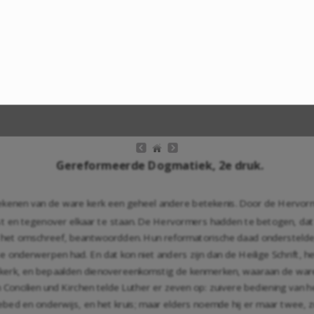
Gereformeerde Dogmatiek, 2e druk.
ekenen van de ware kerk een geheel andere betekenis. Door de Hervor
 en tegenover elkaar te staan. De Hervormers hadden te betogen, dat 
ft het omschreef, beantwoordden. Hun reformatorische daad onderstelde
te onderwerpen had. En dat kon niet anders zijn dan de Heilige Schrift
de kerk, en bepaalden dienovereenkomstig de kenmerken, waaraan de war
den Concilien und Kirchen telde Luther er zeven op: zuivere bediening va
ebed en onderwijs, en het kruis; maar elders noemde hij er maar twee,