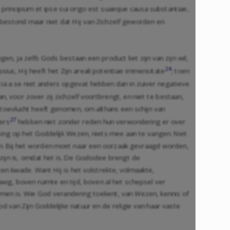
 principium et ipse sui origo est suaeque causa substantiae,
 bestond maar niet dat Hij van Zichzelf geworden en
n, ja zelfs Gods bestaan een product liet zijn van zijn wil,
24
psius, Hij heeft het Zijn areali potentiae immensitate
; toen
tia a se niet anders opgevat hebben dan in zuiver negatieve
n, voor zover zij zichzelf voortbrengt, en niet te bestaan,
e toevlucht heeft genomen, om althans een schijn van
27
ers
hebben niet zonder reden hun verwondering er over
sing op het Goddelijk Wezen, niets mee aan te vangen. Niet
som. Bij het worden moet naar een oorzaak gevraagd worden,
zijn is, omdat het is. De Godsidee brengt de
en kwade. Want Hij is het volstrekte, volmaakte,
uwig, boven ruimte en tijd, boven al het schepsel ver
komen is. Wie God verandering toekent, van Wezen, kennis of
d van Zijn Goddelijke natuur en de religie van haar vaste