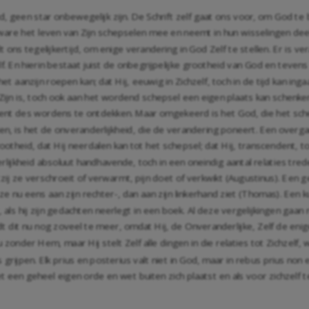
geen star onbewegelijk zijn. De Schrift zelf gaat ons voor, om God te be
het ware het leven van Zijn schepselen mee en neemt in hun wisselingen de
dt ons tegelijkertijd, om enige verandering in God Zelf te stellen. Er is
. En hierin bestaat juist de onbegrijpelijke grootheid van God en tevens d
et aanzijn roepen kan; dat Hij, eeuwig in Zichzelf, toch in de tijd kan inga
Zijn is, toch ook aan het wordend schepsel een eigen plaats kan schenke
ment des wordens te ontdekken. Maar omgekeerd is het God, die het scheps
rden, is het de onveranderlijkheid, die de verandering poneert. Een overga
grootheid, dat Hij neerdalen kan tot het schepsel; dat Hij, transcendent,
erlijkheid absoluut handhavende, toch in een oneindig aantal relaties tr
tzij ze verschroeit of verwarmt, pijn doet of verkwikt (Augustinus). Een g
 ze nu eens aan zijn rechter-, dan aan zijn linkerhand ziet (Thomas). Een k
, als hij zijn gedachten neerlegt in een boek. Al deze vergelijkingen gaa
dt dit nu nog zoveel te meer, omdat Hij, de Onveranderlijke, Zelf de enige 
zonder Hem, maar Hij stelt Zelf alle dingen in die relaties tot Zichzelf, w
s grijpen. Elk prius en posterius valt niet in God, maar in rebus prius non
 een geheel eigen orde en wet buiten zich plaatst en als voor zichzelf t