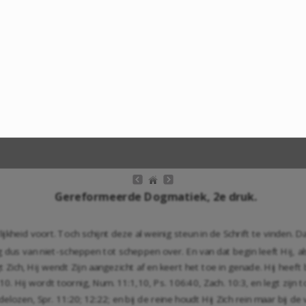
Gereformeerde Dogmatiek, 2e druk.
lijkheid voort. Toch schijnt deze al weinig steun in de Schrift te vinden
 dus van niet-scheppen tot scheppen over. En van dat begin leeft Hij, al
t Zich, Hij wendt Zijn aangezicht af en keert het toe in genade. Hij heef
:10
. Hij wordt toornig,
Num. 11:1
,
10
,
Ps. 106:40
,
Zach. 10:3
, en legt zijn 
ddelozen,
Spr. 11:20
;
12:22
; en bij de reine houdt Hij Zich rein maar bij d