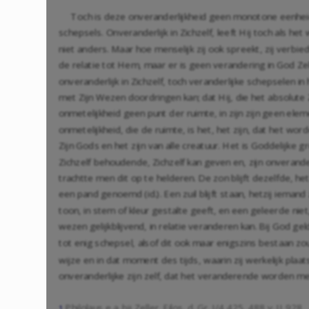
Toch is deze onveranderlijkheid geen monotone eenheid, 
schepsels. Onveranderlijk in Zichzelf, leeft Hij toch als 
niet anders. Maar hoe menselijk zij ook spreekt, zij verbie
de relatie tot Hem, maar er is geen verandering in God Zelf
onveranderlijk in Zichzelf, toch veranderlijke schepselen in h
met Zijn Wezen doordringen kan; dat Hij, die het absolute 
onmetelijkheid geen punt der ruimte, in zijn zijn geen ele
onmetelijkheid, die de ruimte, is het, het zijn, dat het wo
Zijn Gods en het zijn van alle creatuur. Het is Goddelijke 
Zichzelf behoudende, Zichzelf kan geven en, zijn onverand
trachtte men dit op te helderen. De zon blijft dezelfde, he
een pand genoemd (id.). Een zuil blijft staan, hetzij iemand
toon, in stem of kleur gestalte geeft, en een geleerde niet
wezen gelijkblijvend, in relatie veranderen kan. Bij God gel
tot enig schepsel, alsof dit ook maar enigszins bestaan zou 
wijze en in dat moment des tijds, waarin zij werkelijk plaat
onveranderlijke zijn zelf, dat het veranderende worden met
Philolaus e.a. bij Zeller, Filos. d. Gr. I/4 425. 488 v. II 928.
1