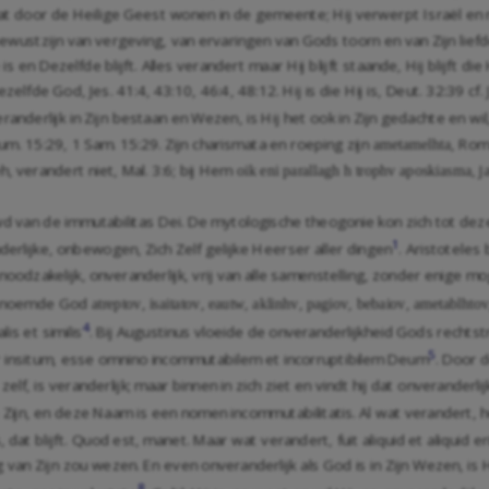
gaat door de Heilige Geest wonen in de gemeente; Hij verwerpt Israël e
wustzijn van vergeving, van ervaringen van Gods toorn en van Zijn liefde,
 en Dezelfde blijft. Alles verandert maar Hij blijft staande, Hij blijft die 
dezelfde God,
Jes. 41:4
,
43:10
,
46:4
,
48:12
. Hij is die Hij is,
Deut. 32:39
cf.
eranderlijk in Zijn bestaan en Wezen, is Hij het ook in Zijn gedachte en wi
um. 15:29
,
1 Sam. 15:29
. Zijn charismata en roeping zijn
,
Rom
ametamelhta
eh, verandert niet,
Mal. 3:6
; bij Hem
,
J
oik eni parallagh h trophv aposkiasma
uwd van de immutabilitas Dei. De mytologische theogonie kon zich tot d
1
rlijke, onbewogen, Zich Zelf gelijke Heerser aller dingen
. Aristotele
noodzakelijk, onveranderlijk, vrij van alle samenstelling, zonder enige mo
lo noemde God
,
,
,
,
,
,
atreptov
isaitatov
eautw
aklinhv
pagiov
bebaiov
ametablhto
4
is et similis
. Bij Augustinus vloeide de onveranderlijkheid Gods rechts
5
citer insitum, esse omnino incommutabilem et incorruptibilem Deum
. Door d
lf, is veranderlijk; maar binnen in zich ziet en vindt hij dat onveranderl
s Zijn, en deze Naam is een nomen incommutabilitatis. Al wat verandert, h
 dat blijft. Quod est, manet. Maar wat verandert, fuit aliquid et aliquid e
n Zijn zou wezen. En even onveranderlijk als God is in Zijn Wezen, is Hij
8