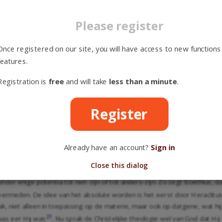
 tot persoonlijkheid, tot zelfbewustzijn, tot Geest. God is causa sui. On
theologie meermalen ontkend of beperkt, en God met voorliefde causa s
Please register
17
lbstsetzung Gottes
. In een afzonderlijke verhandeling trachtte Dorn
18
 te verenigen
. Hij meent dit doel te bereiken, door de onveranderlijkhe
Once registered on our site, you will have access to new functions
e liefde. Maar overigens meent Dorner, dat er door de schepping, de mensw
features.
e werkelijkheid slechts kent uit de wereld, dat er ook voor Hem een verle
len spreken ook in de leer van God over deze belangrijke eigenschap zich n
Registration is
free
and will take
less than a minute
.
dering in God aannemen, zoals b.v. Ebrard, Hofmann, Thomasius, Von Oett
Register
r de religie van het hoogste belang. Het onderscheid tussen Schepper en
jk, streeft voortdurend, zoekt naar rust en bevrediging en vindt die rust
15
,
18
,
30
,
31
,
37
,
1 Sam. 2:2
,
2 Sam. 22:3
,
32
; Ps. 19:15 [
Ps. 19:14
]; 31:3 [
P
Already have an account?
Sign in
 kennen of willen, Hij blijft die Hij is, eeuwig. Elke verandering is God vr
h ook van Wezen, want Hij is louter Zijn. De Christelijke theologie drukt
Close this dialog
zonder enige
, als absolute
. De scholastiek ging daa
dov
dunamiv
esergeia
zonder enige potentia tot niet-zijn of tot anders-zijn. Zo zegt Boëthius,
ermeden. De idee van het absolute worden is het eerst door Heraclitus d
k, niet alleen in toepassing op de materie, maar ook op datgene, wat hij
21
was eer Hij was
. Nu sprak de Christelijke theologie wel van God dat Hij