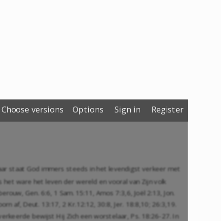
Choose versions
Options
Sign in
Register
. Daar staat God immers steeds in het levendigst verkeer met
s het ware het leven der wereld en vooral van Zijn volk
t berouw,
Gen. 6:6
,
1 Sam. 15:11
,
Amos 7:3
,
6
,
Joël 2:13
,
Jon.
toorn af,
Deut. 13:17
,
2 Kr.12:12
,
30:8
,
Jer. 18:8
,
10
;
26:3
,
19
.
e verkeerde bewijst Hij Zich een worstelaar,
Ps. 18:26-27
. In