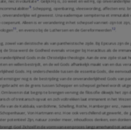
tate, nec in voluntate
. Gelijk Hij is, zo weet en wil Hij, op onveranderlijk
9
 incommutabiliter
. Schepping, openbaring, vleeswording, affecten enz. b
e, onveranderlijke wil geweest. Una eademque sempiterna et immutabili vo
coeperunt. Alleen is er verandering in het schepsel van niet-zijn tot zij
11
12
heologen
, en evenzo bij de Luthersen en de Gereformeerden
.
 zowel van deïstische als van pantheïstische zijde. Bij Epicurus zijn de
bij de Stoa werd de Godheid evenals vroeger bij Heraclitus als de imm
randerlijkheid Gods in de Christelijke theologie. Aan de ene zijde staat
ten en willen bestrijdt, en de wil Gods afhankelijk maakt van en dus ver
lijkheid Gods. Hij onderscheidde tussen de essentia Gods, die eenvoudig 
el ernstiger nog is de bestrijding van de onveranderlijkheid Gods van pa
gebracht en de grens tussen Schepper en schepsel geheel wordt uitgewis
Om leven in dat begrip te brengen verving de filosofie dikwijls het zijn d
isch of trinitarisch opvat en zich voltrekken laat immanent in het Weze
fie van de Kabbala, van Böhme, Schelling, Rothe, Hamberger enz., nawer
, Schopenhauer, Von Hartmann enz. Hoe ook verschillend uitgewerkt, de g
uter potentiëel Zijn, natuur zonder meer, inhoudloos denken, een donkere
 brengt God Zichzelf in de vorm van een proces langzamerhand tot actualite