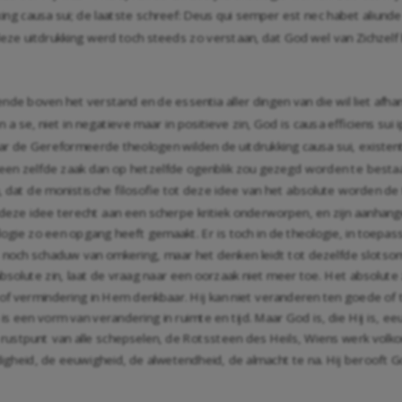
ng causa sui; de laatste schreef: Deus qui semper est nec habet aliunde
deze uitdrukking werd toch steeds zo verstaan, dat God wel van Zichzelf
e boven het verstand en de essentia aller dingen van die wil liet afhange
 a se, niet in negatieve maar in positieve zin, God is causa efficiens sui i
ar de Gereformeerde theologen wilden de uitdrukking causa sui, existen
at een zelfde zaak dan op hetzelfde ogenblik zou gezegd worden te bestaa
n, dat de monistische filosofie tot deze idee van het absolute worden d
 deze idee terecht aan een scherpe kritiek onderworpen, en zijn aanhang
ogie zo een opgang heeft gemaakt. Er is toch in de theologie, in toepas
g is noch schaduw van omkering, maar het denken leidt tot dezelfde slot
bsolute zin, laat de vraag naar een oorzaak niet meer toe. Het absolute 
of vermindering in Hem denkbaar. Hij kan niet veranderen ten goede of t
s een vorm van verandering in ruimte en tijd. Maar God is, die Hij is, ee
et rustpunt van alle schepselen, de Rotssteen des Heils, Wiens werk vol
digheid, de eeuwigheid, de alwetendheid, de almacht te na. Hij berooft Go