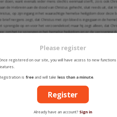
er doen, want evenals ieder mens slechts eenmaal sterft, zo is ook Chris
aan de Hebreën aan de dood van Christus gehecht, sluit reeds uit, dat Hi
hristus, op zijn ingang in het waarachtige hemelse heiligdom door deze b
ze brief nergens zegt, dat Christus met zijn bloed is ingegaan in de he
het sprengde op en voor het verzoendeksel; maar hij zegt alleen, dat Chri
 mee, om het te sprengen in het hemelse heiligdom en er de verzoening 
et recht, om in de hemel in te gaan en te onzen behoeve voor Gods aang
n het bloed nemen en daarmee ingaan in het heilige der heiligen en dat 
Please register
Verbond. Er werd door te kennen gegeven, dat de weg van het heiligd
 van Christus; Hij bracht een enige en volmaakte offerande aan het kruis; 
Once registered on our site, you will have access to new functions
 het voorhangsel van zijn vlees heen,
Heb. 9:11
;
10:20
, in eens binnen in
features.
ad gestort,
Heb. 9:12
. Zijn bloed had die kracht, omdat het zijn eigen b
nl. wel slechts eenmaal gestort, en de offerande van Christus had wel sl
Registration is
free
and will take
less than a minute
.
an het Oude Testament tijdelijk, voorbijgaand, verdwijnende. Integendee
s, die tevens mens werd, door gehoorzaamheid zichzelf volmaakte en in
Register
s. Christus was hogepriester, ook reeds op aarde,
Heb. 7:27-28
;
9:11
,
1
derlijk.
terke nadruk op de ingang van Christus in het waarachtige heiligdom. Hi
Already have an account?
Sign in
at heeft Hij eenmaal gedaan en daardoor heeft Hij alle weldaden van h