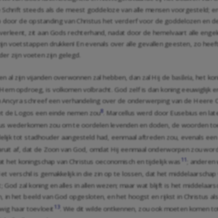
 Schrift steeds als de meest goddeloze van alle mensen voorgesteld; e
 door de opstanding van Christus het verderf voor de goddelozen en de
n verleent, zit aan Gods rechterhand, nadat door de hemelvaart alle eng
jn voetstappen drukken! En evenals over alle gevallen geesten, zo heeft
nder zijn voeten zijn gelegd.
en al zijn vijanden overwonnen zal hebben, dan zal Hij de
, het ko
basileia
Hem opdroeg, is volkomen volbracht. God zelf is dan koning eeuwiglijk 
 Ancyra schreef een verhandeling over de onderwerping van de Heere Chr
8
met de Logos een einde nemen zou
. Marcellus werd door Eusebius en lat
istus wederkomen zou om te oordelen levenden en doden, de woorden to
ijdelijk tot stadhouder aangesteld had, eenmaal aftreden zou, evenals ee
daaruit af, dat de Zoon van God, omdat Hij eenmaal onderworpen zou wor
11
 het koningschap van Christus oeconomisch en tijdelijk was
; anderen 
Het verschil is gemakkelijk in die zin op te lossen, dat het middelaarscha
; God zal koning en alles in allen wezen; maar wat blijft is het middelaars
 in het beeld van God opgesloten, en het hoogst en rijkst in Christus als 
13
wig haar toevloeit
. Wie dit wilde ontkennen, zou ook moeten komen tot