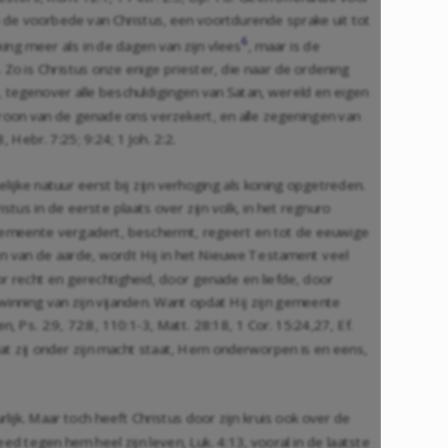
n de voorbede van Christus, een voortdurende sprake uit tot
6
ing meer als in de dagen van zijn vlees
, maar is de
. Zo is Christus onze enige priester, die naar de ordening
, tegenover alle beschuldigingen van Satan, wereld en eigen
oon van de genade ons verzekert, en alle zegeningen van
8
,
Hebr. 7:25
;
9:24
;
1 Joh. 2:2
.
lijke natuur eerst bij zijn verhoging als koning opgetreden.
us in de eerste plaats over zijn volk, in het regnuro
jn gemeente vergadert, beschermt, regeert en tot de eeuwige
en van de aarde, wordt Hij in het Nieuwe Testament veel
or recht en gerechtigheid, door genade en liefde, door
nning van zijn vijanden. Want opdat Hij zijn gemeente
en,
Ps. 2:9
,
72:8
,
110:1-3
,
Matt. 28:18
,
1 Cor. 15:24
,
27
,
Ef.
 dat zij onder zijn macht staat, Hem onderworpen is en eens,
rlijk. Maar toch heeft Christus door zijn kruis ook over de
reed tegen hem heel zijn leven,
Luk. 4:13
, vooral in de laatste