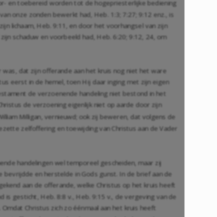
oor- en toebereid worden tot de hogepriesterlijke bediening
ng van onze zonden bewerkt had,
Heb. 1:3
;
7:27
;
9:12
enz., is
zijn lichaam,
Heb. 9:11
, en door het voorhangsel van zijn
l zijn schaduw en voorbeeld had,
Heb. 6:20
;
9:12
,
24
, om
r was, dat zijn offerande aan het kruis nog niet het ware
us eerst in de hemel, toen Hij daar inging met zijn eigen
estament de verzoenende handeling niet bestond in het
Christus de verzoening eigenlijk niet op aarde door zijn
illiam Milligan, vernieuwd; ook zij beweren, dat volgens de
ezette zelfoffering en toewijding van Christus aan de Vader
enende handelingen wel temporeel gescheiden, maar zij
e bevrijdde en herstelde in Gods gunst. In de brief aan de
kend aan de offerande, welke Christus op het kruis heeft
d is gesticht,
Heb. 8:8
v.,
Heb. 9:15
v., de vergeving van de
. Omdat Christus zich zo éénmaal aan het kruis heeft