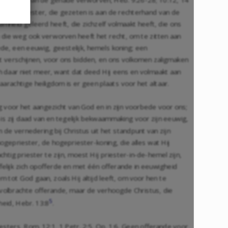
, hogepriester, die gezeten is aan de rechterhand van de
mheid geleerd heeft, die zichzelf volmaakt heeft, die ons
 die weg ook verworven heeft het recht, om te zitten aan
de, een eeuwig, geestelijk, hemels koning; een
t verschijnen, voor ons bidden, en ons volkomen zaligmaken
ich daar niet meer, want dat deed Hij eens en volmaakt aan
aarachtige heiligdom is er geen plaats voor het altaar.
ng voor het aangezicht van God en in zijn voorbede voor ons;
is zij daad van en tegelijk bekwaammaking voor zijn eeuwig,
 de vernedering bij Christus uit het standpunt van zijn
ogepriester, de hogepriester-koning, die alles wat Hij
htig priester te zijn, moest Hij priester-in-de-hemel zijn,
felijk zich opofferde en met één offerande in eeuwigheid
 tot God gaan, zoals Hij altijd leeft, om voor hen te
e volbrachte offerande, maar de verhoogde Christus, die
5
heid,
Hebr. 13:8
.
iesters,
Rom. 12:1
,
1 Petr. 2:5
,
Op. 1:6
. Geen offerande voor