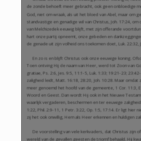
de zonde behoeft meer gebracht, ook geen onbloedige meer
God, niet om wraak, als uit het bloed van Abel, maar om 
standvastige en genadige wil van Christus,
Joh. 17:24
, om 
van Melchizedek eeuwig blijft, met zijn offerande voortdu
hart onze partij opneemt, onze gebeden en dankzegginge
de genade uit zijn volheid ons toekomen doet,
Luk. 22:32
,
En zo is en blijft Christus ook onze eeuwige koning. Ofs
Toen ontving Hij de naam van Heer, werd tot Zoon van God v
gratiae,
Ps. 2:6
,
Jes. 9:5
,
11:1-5
,
Luk. 1:33
;
19:21-23
;
23:42
zaligheid leidt,
Matt. 16:18
,
28:20
,
Joh. 10:28
. Maar omdat z
meer genoemd het hoofd van de gemeente,
1 Cor. 11:3
,
E
Woord en Geest. Dan wordt Hij ook in het Nieuwe Testamen
waarlijk vergaderen, beschermen en ter eeuwige zaligheid
1:22
,
Phil. 2:9-11
,
1 Petr. 3:22
,
Op. 1:5
,
17:14
. Er ligt hier
zij het ook onwillig, Hem als Heer erkennen en huldigen zal.
De voorstelling van vele kerkvaders, dat Christus zijn of
wereld van de gevallen geesten de triomf behaald. Hij k