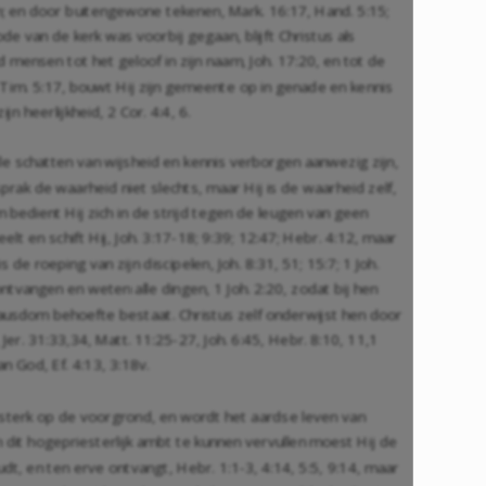
an; en door buitengewone tekenen,
Mark. 16:17
,
Hand. 5:15
;
 van de kerk was voorbij gegaan, blijft Christus als
d mensen tot het geloof in zijn naam,
Joh. 17:20
, en tot de
 Tim. 5:17
, bouwt Hij zijn gemeente op in genade en kennis
ijn heerlijkheid,
2 Cor. 4:4
,
6
.
alle schatten van wijsheid en kennis verborgen aanwezig zijn,
 sprak de waarheid niet slechts, maar Hij is de waarheid zelf,
 bedient Hij zich in de strijd tegen de leugen van geen
elt en schift Hij,
Joh. 3:17-18
;
9:39
;
12:47
;
Hebr. 4:12
, maar
 is de roeping van zijn discipelen,
Joh. 8:31
,
51;
15:7
;
1 Joh.
, ontvangen en weten alle dingen,
1 Joh. 2:20
, zodat bij hen
pausdom behoefte bestaat. Christus zelf onderwijst hen door
,
Jer. 31:33
,
34
,
Matt. 11:25-27
,
Joh. 6:45
,
Hebr. 8:10
,
11
,
1
van God,
Ef. 4:13
,
3:18
v.
terk op de voorgrond, en wordt het aardse leven van
 dit hogepriesterlijk ambt te kunnen vervullen moest Hij de
oudt, en ten erve ontvangt,
Hebr. 1:1-3
,
4:14
,
5:5
,
9:14
, maar