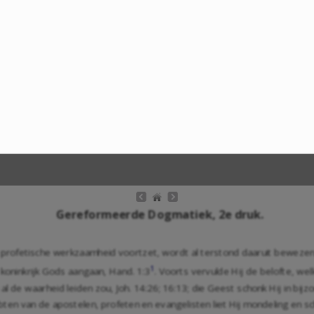
Gereformeerde Dogmatiek, 2e druk.
n profetische werkzaamheid voortzet, wordt al terstond daaruit bewezen
1
t koninkrijk Gods aangaan,
Hand. 1:3
. Voorts vervulde Hij de belofte, wel
 al de waarheid leiden zou,
Joh. 14:26
;
16:13
; die Geest schonk Hij in bij
en van de apostelen, profeten en evangelisten liet Hij mondeling en schr