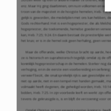
enz. Maar Hij ging daarbinnen, om nu in volkomen en waar
troon van de majesteit in de hoogste hemelen,
Heb. 1:3
;
3
gelijk is geworden, die medelijden met ons kan hebben, d
Gods rechterhand. Het is een hogepriester, die als Melchi
hogepriester, die toekomende, hemelse goederen verwierf,
kan,
Heb. 7:25
;
9:24
. En daarin bestaat de priesterlijke we
het kruis; er is in de hemel ook geen herhaling, geen verni
Maar de offerande, welke Christus bracht op aarde, heef
ze is historisch en suprahistorisch tegelijk; omdat zij d
koninklijk hogepriesterschap in de hemelen. Sterker nog dan
verhoging, en in de eerste een voorbereiding en oefening 
verwierf bezit, die onuitsprekelijk rijk is aan geestelijke
niet op aarde, niet in een tempel met handen gemaakt, maa
volmaakt heeft degenen, die geheiligd worden,
Heb. 10:1
bidden,
Heb. 7:25
. In zijn voorbede leeft en werkt zijn o
tevens de gekruisigde is, is en blijft de verzoening voor 
Omdat Christus zo een eeuwig priester-koning is, heeft