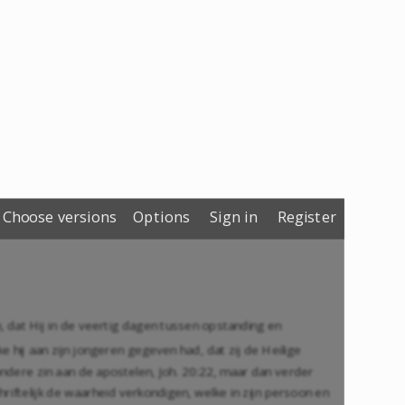
Choose versions
Options
Sign in
Register
, dat Hij in de veertig dagen tussen opstanding en
ke hij aan zijn jongeren gegeven had, dat zij de Heilige
zondere zin aan de apostelen,
Joh. 20:22
, maar dan verder
iftelijk de waarheid verkondigen, welke in zijn persoon en