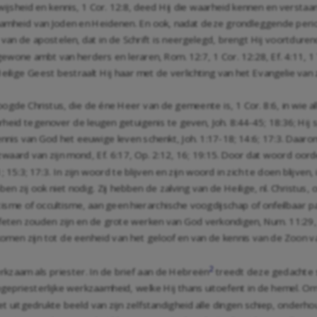
ijsheid en kennis,
1 Cor. 12:8
, deed Hij die waarheid kennen en versta
amheid van Joden en Heidenen. En ook, nadat deze grondleggende periode
n de apostelen, dat in de Schrift is neergelegd, brengt Hij voortduren
 gewone ambt van herders en leraren,
Rom. 12:7
,
1 Cor. 12:28
,
Ef. 4:11
,
1
lige Geest bestraalt Hij haar met de verlichting van het Evangelie van z
hoogde Christus, die de éne Heer van de gemeente is,
1 Cor. 8:6
, in wie 
arheid tegenover de leugen getuigenis te geven,
Joh. 8:44-45
;
18:36
; Hij
 kennis van God het eeuwige leven schenkt,
Joh. 1:17-18
;
14:6
;
17:3
. Daarom
 zwaard van zijn mond,
Ef. 6:17
,
Op. 2:12
,
16
;
19:15
. Door dat woord oorde
;
15:3
;
17:3
. In zijn woord te blijven en zijn woord in zich te doen blijven,
ben zij ook niet nodig. Zij hebben de zalving van de Heilige, nl. Christus
tisme of occultisme, aan geen hierarchische voogdijschap of onfeilbaar 
rofeten zouden zijn en de grote werken van God verkondigen,
Num. 11:29
 gekomen zijn tot de eenheid van het geloof en van de kennis van de Zoon 
2
erkzaam als priester. In de brief aan de Hebreën
treedt deze gedachte s
ogepriesterlijke werkzaamheid, welke Hij thans uitoefent in de hemel. Om
 het uitgedrukte beeld van zijn zelfstandigheid alle dingen schiep, onderh