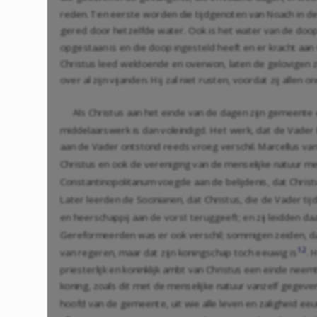
reden. Ten eerste worden die tijdgenoten van Noach in de
gered door hetzelfde water. Ook is het water van de doop
opgestaan is en die doop ingesteld heeft en er kracht aa
Christus leed weldoende en overwon, laten de gelovigen zi
over al zijn vijanden. Hij zal niet rusten, voordat zij allen o
Als Christus aan het einde van de dagen zijn gemeente 
middelaarswerk is dan voleindigd. Het werk, dat de Vader 
aan de Vader ontstond reeds vroeg verschil. Marcellus van
Christus en ook de vereniging van de menselijke natuur 
Constantinopolitanum voegde aan de belijdenis, dat Chr
Later leerden de Socinianen, dat Christus, die de Vader t
en heerschappij aan de vorst teruggeeft; en zij leidden 
Gereformeerden was er ook verschil; sommigen zeiden, dat
12
van regeren, maar dat zijn koningschap toch eeuwig is
. 
priesterlijk en koninklijk ambt van Christus een einde neemt
koning, zoals dit met de menselijke natuur vanzelf gegeven,
hoofd van de gemeente, uit wie alle leven en zaligheid eeu