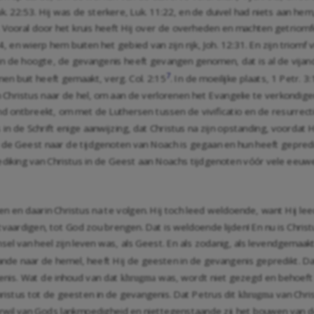
k. 22:53
. Hij was de sterkere,
Luk. 11:22
, en de duivel had niets aan hem
. Vooral door het kruis heeft Hij over de overheden en machten getriom
4
, en wierp hem buiten het gebied van zijn rijk,
Joh. 12:31
. En zijn triomf
 in de hoogte, de gevangenis heeft gevangen genomen, dat is al de vij
7
nen buit heeft gemaakt, verg.
Col. 2:15
. In de moeilijke plaats,
1 Petr. 3
 Christus naar de hel, om aan de verlorenen het Evangelie te verkondigen
d ontbreekt, om met de Luthersen tussen de vivificatio en de resurrect
 in de Schrift enige aanwijzing, dat Christus na zijn opstanding, voordat 
 de Geest naar de tijdgenoten van Noach is gegaan en hun heeft gepred
prediking van Christus in de Geest aan Noachs tijdgenoten vóór vele eeuw
en en daarin Christus na te volgen. Hij toch leed weldoende, want Hij le
tvaardigen, tot God zou brengen. Dat is weldoende lijden! En nu is Chris
sel van heel zijn leven was, als Geest. En als zodanig, als levendgema
ngaande naar de hemel, heeft Hij de geesten in de gevangenis gepredikt. 
enis. Wat de inhoud van dat
was, wordt niet gezegd en behoeft
khrugma
ristus tot de geesten in de gevangenis. Dat Petrus dit
van Chris
khrugma
eerwil van Gods lankmoedigheid en niettegenstaande zij het bouwen van