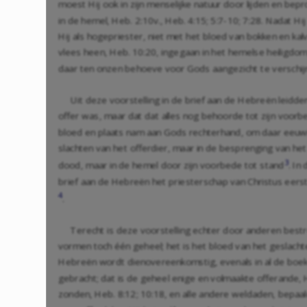
moest Hij ook in zijn menselijke natuur door lijden en bep
in de hemel,
Heb. 2:10
v.,
Heb. 4:15
;
5:7-10
;
7:28
. Nadat Hi
Hij als hogepriester, niet met het bloed van bokken en kal
vlees heen,
Heb. 10:20
, ingegaan in het hemelse heiligdo
daar ten onzen behoeve voor Gods aangezicht te verschij
Uit deze voorstelling in de brief aan de Hebreën leidden 
offer was, maar dat dat alles nog behoorde tot zijn voorbe
bloed en plaats nam aan Gods rechterhand, om daar eeuwi
slachten van het offerdier, maar in de besprenging van he
3
dood, maar in de hemel door zijn voorbede tot stand
. In
brief aan de Hebreën het priesterschap van Christus eerst
4
.
Terecht is deze voorstelling echter door anderen best
vormen toch één geheel; het is het bloed van het geslachte
Hebreën wordt dienovereenkomstig, evenals in al de boek
gebracht; dat is de geheel enige en volmaakte offerande,
zonden,
Heb. 8:12
;
10:18
, en alle andere weldaden, bepaal