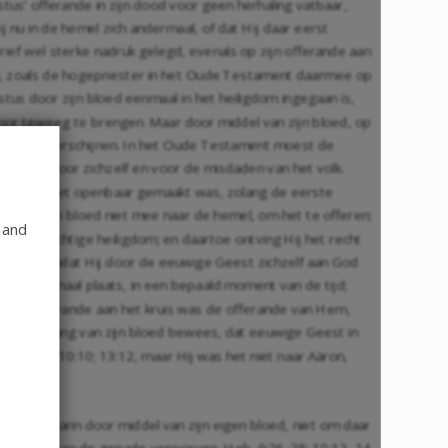
tus’ offerande in zijn dood voor geen herhaling vatbaar,
j nu in de hemel zich andermaal, of dat Hij daar eerst
rief wel sterke nadruk gelegd, evenals op zijn offerande aan
mel, zoals de hogepriester in het Oude Testament daarmee op
stus door zijn bloed eenmaal in het heiligdom ingegaan is,
door teweeg te brengen. Maar door middel van zijn bloed, op
ezicht te verschijnen. In het Oude Testament moest de
offeren voor zichzelf en voor de misdaden van het volk.
om nog niet openbaar gemaakt was, zolang de eerste
Hij nam zijn bloed niet mee naar de hemel, om het te offeren;
 and
 het waarachtige heiligdom; en daartoe ontving Hij het recht
loed was, omdat Hij door de eeuwige Geest zichzelf aan God
echts eenmaal plaats, in een bepaald moment van de tijd;
l, de offerande aan het kruis was de offerande van Hem,
 de storting van zijn bloed bewees, dat eeuwige Geest in
4
,
25
,
28
;
10:10
;
13:12
, maar Hij was het niet naar Aäron,
j ging daarin door middel van zijn eigen bloed, niet om daar
et verbond van de genade verworven,
Heb. 9:26-28
;
10:12
,
14