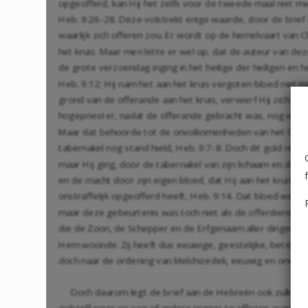
opgeofferd, kan Hij het zelfs voor de tweede maal niet me
Heb. 9:26-28
. Deze volstrekt enige waarde, door de brief 
waarlijk zich offeren zou. Er wordt op de hemelvaart van C
het kruis. Maar men lette er wel op, dat de auteur van de
de grote verzoendag inging in het heilige der heiligen en 
Heb. 9:12
; Hij nam het aan het kruis vergoten bloed niet
grond van de offerande aan het kruis, verwierf Hij zich h
hogepriester, nadat de offerande gebracht was, nog wel va
Maar dat behoorde tot de onvolkomenheden van het Oude 
tabernakel nog stand hield,
Heb. 9:7-8
. Doch dit gold niet
maar Hij ging, door de tabernakel van zijn lichaam en door
en de macht door zijn eigen bloed, dat Hij aan het kruis h
onstraffelijk opgeofferd heeft,
Heb. 9:14
. Dat bloed werd 
maar deze gebeurtenis was toch niet als de offerdienst v
die de Zoon, de Schepper en de Erfgenaam aller dingen wa
Hem woonde. Zij heeft dus eeuwige, geestelijke, betekeni
doch naar de ordening van Melchizedek, eeuwig en onveran
Doch daarom legt de brief aan de Hebreën ook zulk een s
zichzelf weer op een of andere manier te offeren, want d