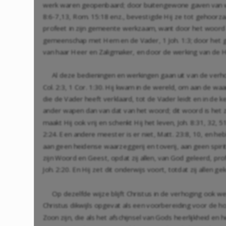
werk waren geopenbaard; door buitengewone gaven van w
8:6-7
,
13
,
Rom. 15:18
enz., bevestigde Hij ze tot gehoorza
profeet in zijn gemeente werkzaam, want door het woord va
gemeenschap met Hem en de Vader,
1 Joh. 1:3
; door het
van haar Heer en Zaligmaker, en door de werking van de Hei
Al deze bedieningen en werkingen gaan uit van de ver
Col. 2:3
,
1 Cor. 1:30
. Hij kwam in de wereld, om aan de wa
die de Vader heeft verklaard, tot de Vader leidt en in de
ander wapen dan van dat van het woord; dit woord is het
maakt Hij ook vrij en schenkt Hij het leven,
Joh. 8:31
,
32
,
51
2:24
. Een andere meester is er niet,
Matt. 23:8
,
10
, en heb
aan geen heidense waarzeggerij en toverij, aan geen spiri
zijn Woord en Geest, opdat zij allen, van God geleerd, p
Joh. 2:20
. En Hij zet dit onderwijs voort, totdat zij allen
Op dezelfde wijze blijft Christus in de verhoging ook w
Christus dikwijls opgevat als een voorbereiding voor de h
Zoon zijn, die als het afschijnsel van Gods heerlijkheid en