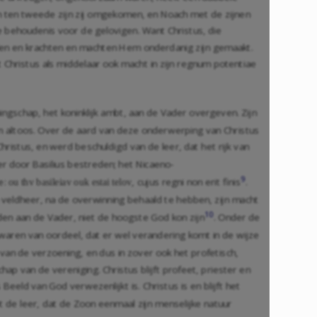
n ten tweede zijn zij omgekomen, en Noach met de zijnen
 behoudenis voor de gelovigen. Want Christus, die
elen en krachten en machten Hem onderdanig zijn gemaakt.
 Christus als middelaar ook macht in zijn regnum potentiae
ningschap, het koninklijk ambt, aan de Vader overgeven. Zijn
en altoos. Over de aard van deze onderwerping van Christus
istus, en werd beschuldigd van de leer, dat het rijk van
er door Basilius bestreden; het Nicaeno-
9
e:
, cujus regni non erit finis
.
ou thv basileiav ouk estai telov
n veldheer, na de overwinning behaald te hebben, zijn macht
10
den aan de Vader, niet de hoogste God kon zijn
. Onder de
waren van oordeel, dat er wel verandering komt in de wijze
p van de verzoening, en dus in zover ook het profetisch,
chap van de vereniging. Christus blijft profeet, priester en
Beeld van God verwezenlijkt is. Christus is en blijft het
 de leer, dat de Zoon eenmaal zijn menselijke natuur