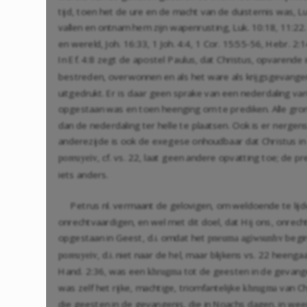
tijd, toen het de ure en de macht van de duisternis was,
Lu
vallen en ontnam hem zijn wapenrusting,
Luk. 10:18
,
11:22
en wereld,
Joh. 16:33
,
1 Joh. 4:4
,
1 Cor. 15:55-56
,
Hebr. 2:1
In
Ef. 4:8
zegt de apostel Paulus, dat Christus, opvarende
bestreden, overwonnen en als het ware als krijgsgevange
uitgedrukt. Er is daar geen sprake van een nederdaling van
opgestaan was en toen heenging om te prediken. Alle gron
dan de nederdaling ter helle te plaatsen. Ook is er nergens
anderezijde is ook de exegese onhoudbaar dat Christus in
, cf. vs. 22, laat geen andere opvatting toe; de 
poreuyeiv
iets anders.
Petrus nl. vermaant de gelovigen, om weldoende te lijd
onrechtvaardigen, en wel met dit doel, dat Hij ons, onrech
opgestaan in Geest, d.i. omdat het
begin
pneuma agiwsunhv
, d.i. niet naar de hel, maar blijkens vs. 22 hee
poreuyeiv
Hand. 2:36
, was een
tot de geesten in de gevang
khrugma
was zelf het rijke, machtige, triomfantelijke
van Ch
khrugma
die geesten in de gevangenis, die in Noachs dagen, in w