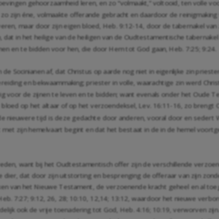
roevingen gehoorzaamheid leren, en zo “volmaakt,” voltooid, ten volle v
j zo zijn éne, volmaakte offerande gebracht en daardoor de reinigmaki
veren, maar door zijn eigen bloed,
Heb. 9:12-14
, door de tabernakel van 
m, dat in het heilige van de heiligen van de Oudtestamentische tabernake
nen en te bidden voor hen, die door Hem tot God gaan,
Heb. 7:25
;
9:24
.
de Socinianen af, dat Christus op aarde nog niet in eigenlijke zin prieste
reiding en bekwaammaking; priester in volle, waarachtige zin werd Christ
g voor de zijnen te leven en te bidden; want evenals onder het Oude T
t bloed op het altaar of op het verzoendeksel,
Lev. 16:11-16
, zo brengt 
 de nieuwere tijd is deze gedachte door anderen, vooral door en sedert W
 met zijn hemelvaart begint en dat het bestaat in de in de hemel voortg
reden, want bij het Oudtestamentisch offer zijn de verschillende verzo
 dier, dat door zijn uitstorting en besprenging de offeraar van zijn zond
en van het Nieuwe Testament, de verzoenende kracht geheel en al toege
Heb. 7:27
;
9:12
,
26
,
28
;
10:10
,
12
,
14
;
13:12
, waardoor het nieuwe verbon
delijk ook de vrije toenadering tot God,
Heb. 4:16
;
10:19
, verworven zijn