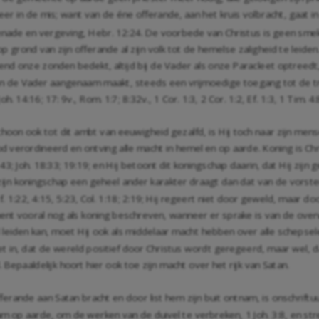
 in de mis; want van de éne offerande, aan het kruis volbracht, gaat i
genade en vergeving,
Hebr. 12:24
. De voorbede van Christus is geen smek
op grond van zijn offerande al zijn volk tot de hemelse zaligheid te leiden
rend onze zonden bedekt, altijd bij de Vader als onze Paracleet optreedt
n de Vader aangenaam maakt, steeds een vrijmoedige toegang tot de tr
Joh. 14:16
;
17: 9
v.,
Rom. 1:7
;
8:32
v.,
1 Cor. 1:3
,
2 Cor. 1:2
,
Ef. 1:3
,
1 Tim. 4:
choon ook tot dit ambt van eeuwigheid gezalfd, is Hij toch naar zijn mense
erordineerd en ontving alle macht in hemel en op aarde. Koning is Christ
-43
;
Joh. 18:33
;
19:19
; en Hij betoont dit koningschap daarin, dat Hij zi
ijn koningschap een geheel ander karakter draagt dan dat van de vorst
f. 1:22
,
4:15
,
5:23
,
Col. 1:18
;
2:19
; Hij regeert niet door geweld, maar do
t vooral nog als koning beschreven, wanneer er sprake is van de overwi
 leiden kan, moet Hij ook als middelaar macht hebben over alle schepsel
 niet in, dat de wereld positief door Christus wordt geregeerd, maar wel,
 Bepaaldelijk hoort hier ook toe zijn macht over het rijk van Satan.
ferande aan Satan bracht en door list hem zijn buit ontnam, is onschriftuu
wam op aarde, om de werken van de duivel te verbreken,
1 Joh. 3:8
, en st