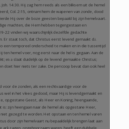
,
Joh. 14:30
. Hij zag hem reeds als een bliksem uit de hemel
feerd,
Col. 2:15
, ontnam hem de wapenen van zonde, dood
 vierde Hij over de boze geesten bepaald bij zijn hemelvaart.
andige machten, die Hem hebben tegengestaan en
:19-22
vinden wij waarschijnlijk dezelfde gedachte
. Er staat toch, dat Christus eerst levend gemaakt d.i.
io een temporeel onderscheid te maken en in die tussentijd
Hij ten hemel voer, nog eerst naar de hel is gegaan. Aan de
ikt;
slaat duidelijk op de levend gemaakte Christus;
en
a
en doet hier niets ter zake. De pericoop bevat dan ook heel
ed voor de zonden, als een rechtvaardige voor de
tus wel in het vlees gedood, maar Hij is levendgemaakt en
akte, opgestane Geest, als Heer en Koning, heengaande,
Dat is: zijn heengaan naar de hemel als opgestane Heer,
 niet gezegd te worden. Het opstaan en ten hemel varen
tus door zijn hemelvaart nu bepaaldelijk brengen laat aan
 de ark zagen, ongehoorzaam waren, heeft een dubbele