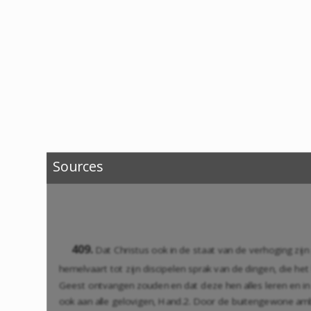
Sources
409.
Dat Christus ook in de staat van de verhoging zij
hemelvaart tot zijn discipelen sprak van de dingen, die he
Geest ontvangen zouden en dat deze hen alles leren en in
ook aan alle gelovigen,
Hand.2
. Door de buitengewone ambt