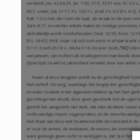
verdiend,
Jes. 42:24
,
25
,
Jer. 7:20
,
21:5
,
32:31
enz.
Kl. 2:2
v.
90:7
, smart,
Job 21:17
,
Ps. 102:11
, straf, Ps. 6:2 [
Ps. 6:1
],
Nah. 1:2
is met die toorn de haat, de wraak en de ijver ver
Zach. 8:17
, en slechts enkele malen de zondige personen,
uitdrukkelijk wordt voorbehouden,
Deut. 32:35
,
Rom. 12:1
[
Ps. 18:47
];
99:8
, maar zal zich toch eerst in al haar krac
51:11
;
Ezech.25:14
v.,
Micha 5:14
. De ijver Gods,
hanq
zhlov
van Jahweh, zijn rechten als bruidegom en man krenkt do
Zijnerzijds Israël tot jaloersheid verwekt door een ander 
Naast al deze deugden wordt nu de gerechtigheid Gods m
heil verheft. De weg, waarlangs het begrip der gerechtighe
en ieder Israëliet in het algemeen telkens op het hart gedr
gerechtige niet doodt, door geen geschenk zich de ogen 
gericht het aangezicht niet kent, dat men de kleine zowel 
rechtvaardige moest vrijgesproken, en de onrechtvaardi
had. Maar aan deze wet beantwoordde de toestand in de wer
er voor de armen, de weduwen, de wezen, de vreemdelingen, 
ware gelovige geen recht te verkrijgen is, dat zij in het 