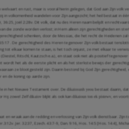
n welvaart en rust, maar is vooral hierin gelegen, dat God aan Zijn volk v
 zij in volkomenheid wandelen voor Zijn aangezicht; het heil bestaat in één
9
,
36:25
,
Joël 2:28
v. Dit volk, dat nu des Heren naam belijdt en rechtvaard
 van die zonde worden verlost; in Hem alleen zijn gerechtigheden en ste
jn gerechtigheid schenken, door de Messias, die het recht de Heidenen za
 65:17
. De gerechtigheid des Heren tegenover Zijn volk bestaat tenslotte
 tot elkaar komen te staan, is het toch onjuist, ze met elkaar te verwiss
Diestel, Ritschl, Kautzsch e.a.), en staat ook niet als positief tegenover 
ent wordt het als de eerste plicht en als het sterkste bewijs der gere
 waaraan ze blootgesteld zijn. Daarin bestond bij God Zijn gerechtigheid
 en de koning op aarde zijn.
ude in het Nieuwe Testament over. De
bestaat daarin, dat
dikaiosunh yeou
r Hij zowel Zelf
blijkt als ook kan
, en voor
dikaiov
dikaioun ton ek
pistewv
t en wraak aan de redding en verlossing van Zijn volk dienstbaar. Zijn too
er.3:12
v.
Jer. 32:37
,
Ezech. 43:7-9
,
Dan. 9:16
, Hos. 14:5 [
Hos. 14:4
], Micha