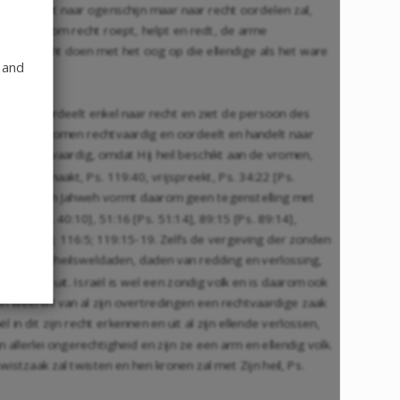
9:9
, en niet naar ogenschijn maar naar recht oordelen zal,
evergeefs om recht roept, helpt en redt, de arme
digen; recht doen met het oog op die ellendige als het ware
 and
ter, Hij oordeelt enkel naar recht en ziet de persoon des
od is volkomen rechtvaardig en oordeelt en handelt naar
ij is rechtvaardig, omdat Hij heil beschikt aan de vromen,
1
, levend maakt,
Ps. 119:40
, vrijspreekt, Ps. 34:22 [
Ps.
tigheid van Jahweh vormt daarom geen tegenstelling met
 40:11 [
Ps. 40:10
], 51:16 [
Ps. 51:14
],
89:15
[
Ps. 89:14
],
-12
;
112:4
;
116:5
;
119:15-19
. Zelfs de vergeving der zonden
ijn daarom heilsweldaden, daden van redding en verlossing,
 treffend uit. Israël is wel een zondig volk en is daarom ook
 in weerwil van al zijn overtredingen een rechtvaardige zaak
in dit zijn recht erkennen en uit al zijn ellende verlossen,
n allerlei ongerechtigheid en zijn ze een arm en ellendig volk.
istzaak zal twisten en hen kronen zal met Zijn heil,
Ps.