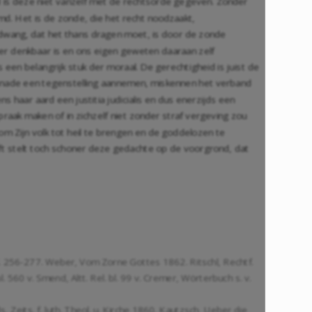
Wel is deze niet vanzelf met de rechtsorde gegeven. Zonder
md. Het is de zonde, die het recht noodzaakt,
 dwang, dat het thans dragen moet, is door de zonde
kter denkbaar is en ons eigen geweten daaraan zelf
s een belangrijk stuk der moraal. De gerechtigheid is juist de
genade een tegenstelling aannemen, miskennen het verband
s haar aard een justitia judicialis en dus enerzijds een
nspraak maken of in zichzelf niet zonder straf vergeving zou
om Zijn volk tot heil te brengen en de goddelozen te
hrift stelt toch schoner deze gedachte op de voorgrond, dat
 bl. 256-277. Weber, Vom Zorne Gottes 1862. Ritschl, Rechtf.
 bl. 560 v. Smend, Altt. Rel. bl. 99 v. Cremer, Wörterbuch s. v.
 Zeits. f. luth. Theol. u. Kirche 1860. Kautzsch, Ueber die