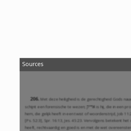
Sources
206.
Met deze heiligheid is de gerechtigheid Gods n
schijnt een forensische te wezen;
is hij, die in een 
qyda
hem, die gelijk heeft in een twist of woordenstrijd,
Job 11:
[
Ps. 52:3
],
Spr. 16:13
,
Jes. 45:23
. Vervolgens betekent het d
heeft, rechtvaardig en goed is en met de wet overeenst