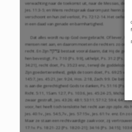
verwachting naar de toekomst uit, naar de Messias, die de 
Jes. 11:3-5
; en Wiens rechtspraak daarom juist hierin zal 
verschoont en hun ziel verlost,
Ps. 72:12-14
. Het oefenen 
in een daad van genade en barmhartigheid.
Dat alles wordt nu op God overgebracht. Of liever, het 
mensen niet aan, en daarom moeten de rechters zo oord
recht. En Zijn
bestaat vooral daarin, dat Hij de gerech
hqdu
hen bevestigt, Ps. 7:10 [
Ps. 9:9
], uithelpt, Ps. 31:2 [
Ps. 31:
34:21
], recht doet,
Ps. 35:23
enz., terwijl de goddelozen ni
Zijn goedertierenheid, gelijk de toorn doet,
Ps. 69:25
v., m
145:7
,
Jes. 45:21
,
Jer. 9:24
,
Hos. 2:18
,
Zach. 9:9
. De betoni
is aan die gerechtigheid Gods te danken, Ps. 51:16 [
Ps. 51
Richt. 5:11
,
1Sam. 12:7
,
Ps. 103:6
,
Jes. 45:24-25
,
Micha 6:5
zwaar gestraft,
Jes. 43:26
;
48:1
;
53:11
;
57:12
;
59:4
;
64:5
, m
voor, het heeft toch tenslotte het recht aan zijn zijde. Als
Jes. 40:1
v.,
Jes. 54:5
,
7
v.,
Jes. 57:15
v.,
Jes. 61:1
v. enz. En zo
Maar ze staan een rechtvaardige zaak voor, zij vertrouwen 
17:1
v. Ps. 18:21-22 [
Ps. 18:20-21
]; 34:16 [
Ps. 34:15
];
103: