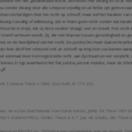
 recht, wanneer het niet gehandhaafd wordt, desnoods met dwang en straf. 
zonder dwang door alle schepsel vrijwillig en uit liefde zijn gehoorzaa
doen eerbiedigen. Niet het recht op zichzelf, maar wel het karakter van
dwang toevallig of willekeurig, dat er thans geen recht zonder dat kara
tsorde in strijd, dat zij deze veeleer draagt, eist en steunt. Het recht i
 triomf verheven wordt. Zij, die met Marcion tussen gerechtigheid en 
it en de heerlijkheid van het recht. De justitia Dei moet daarom krachten
 zijn. Niet alsof het schepsel ooit uit zichzelf op enig loon zou kunnen aa
et eenmaal door Hem ingestelde recht, aan Zijn Naam en eer verplicht, 
f komen. Er ligt waarheid in het fiat justitia, pereat mundus; maar de Sc
8
rd
.
hrb. f. Deutse Theol. V 1860, 2tes Heft, bl. 173-253.
ianus, de ira Dei. Bartholomäi, Vom Zorne Gottes, Jahrb. f.d. Theol. 1861
 PRE/1. Kübel in PRE/2. Oehler, Theol. d. A. T. par. 48. Schultz, Altt. Theol.
stel en Ritschl t.a.p., Ortloph in een verhandeling over de gerecht. Gods,