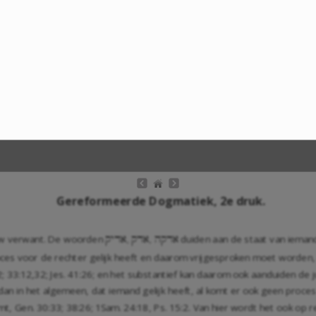
Gereformeerde Dogmatiek, 2e druk.
auw verwant. De woorden
duiden aan de staat van ieman
qyda, qda, hqda
proces voor de rechter gelijk heeft en daarom vrijgesproken moet worden
2
;
33:12
,
32
;
Jes. 41:26
; en het substantief kan daarom ook aanduiden de j
an in het algemeen, dat iemand gelijk heeft, al komt er ook geen proces e
emt,
Gen. 30:33
;
38:26
;
1Sam. 24:18
,
Ps. 15:2
. Van hier wordt het ook op 