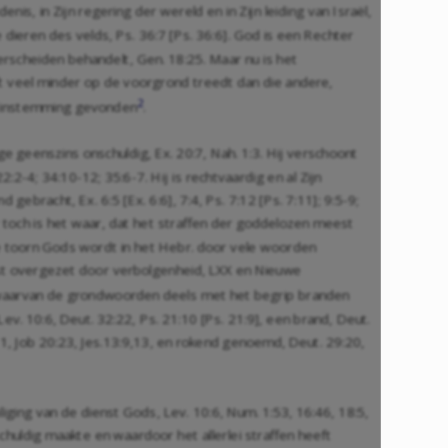
nis, in Zijn regering der wereld en in Zijn leiding van Israël,
dieren des velds, Ps. 36:7 [
Ps. 36:6
]. God is een Rechter
derscheiden behandelt,
Gen. 18:25
. Maar nu is het
rift veel minder op de voorgrond treedt dan die andere,
2
hl, instemming gevonden
.
dige geenszins onschuldig,
Ex. 20:7
,
Nah. 1:3
. Hij verschoont
22:2-4
;
34:10-12
;
35:6-7
. Hij is rechtvaardig en al Zijn
d gebracht, Ex. 6:5 [
Ex. 6:6
],
7:4
, Ps. 7:12 [
Ps. 7:11
];
9:5-9
;
r toch is het waar, dat het straffen der goddelozen meest
 De toorn Gods wordt in het Hebr. door vele woorden
 overgezet door verbolgenheid, LXX en Nieuwe
 waarvan de grondwoorden deels met het begrip branden
Lev. 10:6
,
Deut. 32:22
, Ps. 21:10 [
Ps. 21:9
], een brand,
Deut.
11
,
Job 20:23
,
Jes.13:9
,
13
, en rokend genoemd,
Deut. 29:20
,
iliging van de dienst Gods,
Lev. 10:6
,
Num. 1:53
,
16:46
,
18:5
,
chuldig maakte en waardoor het allerlei straffen heeft