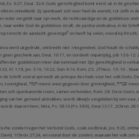
md,
Ex. 9:27
,
Deut. 32:4
. Gods gerechtigheid komt eerst uit in de geschiede
ten ontwikkeld. Zij openbaart zich over heel de wereld, tot zelfs in de 
 een ieder vergeldt naar zijn werk, de rechtvaardige en de goddeloze on
e, naar welke God de goddeloze straft, de justitia vindicativa, in de Sch
1
erop terecht de aandacht gevestigd
en heeft bij velen, vooral bij Ritsc
dicativa werd uitgedrukt, ontbreekt niet. Integendeel, God houdt de schul
en geen geschenk aan,
Deut. 10:17
, en oordeelt onpartijdig,
Job 13:6-12
;
raffen der goddelozen meer dan eenmaal met Zijn gerechtigheid in verban
9:33
,
Kl. 1:18
,
Jes. 5:16
,
10:22
,
Dan. 9:14
,
Rom. 2:5
,
2Thess. 1:5-10
. . Maa
in de Schrift vooral optreedt als principe des heils voor het volk Gods.
n, toornigheid,
meest weergegeven door grimmigheid,
meest
hmx
hrbe
uiten zich openbarende toorn, samen verbonden,
Rom. 2:8
. Deze toorn,
ng van het gemoed uitdrukken, wordt dikwijls vergeleken bij een vuur,
n wordt daarom heet, hitte, Ps. 58:10 [
Ps. 58:9
],
Deut.13:17
,
2Chron. 28:
tische zonden tegen het Verbond Gods, zoals eedbreuk,
Jos. 9:20
, onthe
, David,
1Chron. 27:24
, en vooral door de zonden, waaraan het volk zich s