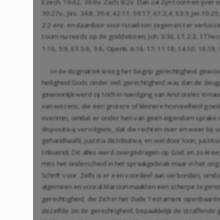
Ezech. 16:42
,
36:6
v.
Zach. 8:2
v. Dan zal Zijn toorn en ijve
30:27
v.,
Jes. 34:8
;
35:4
;
42:11
;
59:17
;
61:2
,
4
;
63:3
;
Jer.10:25
2:2
enz. en daardoor voor Israël ten zegen en ter verloss
toorn nu reeds op de goddelozen,
Joh. 3:36
,
Ef. 2:3
,
1Thess
1:10
,
5:9
,
Ef. 5:6
,
3:6
,
Openb. 6:16-17
;
11:18
;
14:10
;
16:19
;
In de dogmatiek kreeg het begrip gerechtigheid gewoonl
heiligheid Gods onder viel; gerechtigheid was dan de deugd
gewoonlijk werd zij toch in navolging van Aristoteles in n
van wezens, die een grotere of kleinere hoeveelheid goed
evenmin, omdat er onder hen van geen eigendom sprake is. D
dispositiva; vervolgens, dat die rechten over en weer bij 
gehandhaafd, justitia distributiva, en wel door loon, justit
tribuendi. Dit alles werd overgedragen op God; en zo kree
mits het onderscheid in het spraakgebruik maar in het oog
Schrift voor. Zelfs is er een voordeel aan verbonden, omd
algemeen en vooral Marcion maakten een scherpe tegenste
gerechtigheid, die Zich in het 0ude Testament openbaarde
dezelfde zin de gerechtigheid, bepaaldelijk de straffende ge