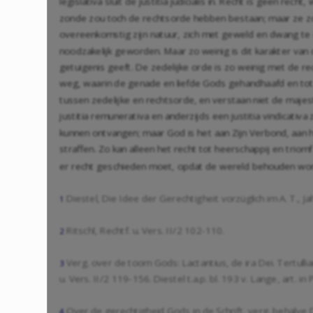
legislativa sluit de justitia judicialis in. Recht is geen
zonde zou toch de rechtsorde hebben bestaan; maar ze zou 
overeenkomstig zijn natuur, zich met geweld en dwang te 
noodzakelijk geworden. Maar zo weinig is dit karakter van 
getuigenis geeft. De zedelijke orde is zo weinig met de rech
weg, waarin de genade en liefde Gods gehandhaafd en tot
tussen zedelijke en rechtsorde, en verstaan niet de majeste
justitia remunerativa en anderzijds een justitia vindicativa
kunnen ontvangen; maar God is het aan Zijn Verbond, aan h
straffen. Zo kan alleen het recht tot heerschappij en triom
er recht geschieden moet, opdat de wereld behouden wo
Diestel, Die Idee der Gerechtigheit vorzüglich im A. T., Ja
1
Ritschl, Rechtf. u. Vers. II/2 102-110.
2
Verg. over de toorn Gods: Lactantius, de ira Dei. Tertull
3
u. Vers. II/2 119-156. Diestel t.a.p. bl. 193 v. Lange, art. in
Over de gerechtigheid Gods in de Schrift, verg. behalve Die
4