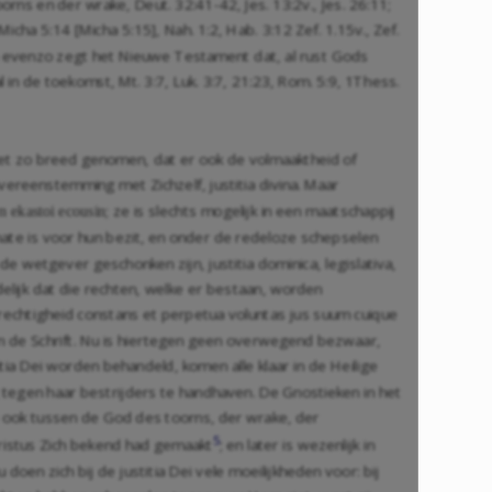
 toorns en der wrake,
Deut. 32:41-42
,
Jes. 13:2
v.,
Jes. 26:11
;
 Micha 5:14 [
Micha 5:15
],
Nah. 1:2
,
Hab. 3:12
Zef. 1.15
v.,
Zef.
n evenzo zegt het Nieuwe Testament dat, al rust Gods
al in de toekomst,
Mt. 3:7
,
Luk. 3:7
,
21:23
,
Rom. 5:9
,
1Thess.
 het zo breed genomen, dat er ook de volmaaktheid of
vereenstemming met Zichzelf, justitia divina. Maar
; ze is slechts mogelijk in een maatschappij
n ekastoi ecousin
ate is voor hun bezit, en onder de redeloze schepselen
e wetgever geschonken zijn, justitia dominica, legislativa,
delijk dat die rechten, welke er bestaan, worden
e gerechtigheid constans et perpetua voluntas jus suum cuique
in de Schrift. Nu is hiertegen geen overwegend bezwaar,
ia Dei worden behandeld, komen alle klaar in de Heilige
 tegen haar bestrijders te handhaven. De Gnostieken in het
 ook tussen de God des toorns, der wrake, der
5
hristus Zich bekend had gemaakt
; en later is wezenlijk in
doen zich bij de justitia Dei vele moeilijkheden voor: bij