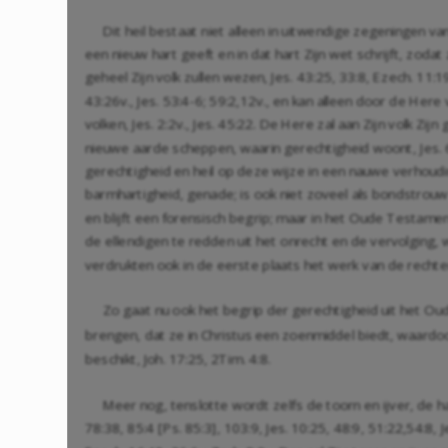
Dit heil bestaat niet alleen in uitwendige zegeningen va
een nieuw hart geeft en in dat hart Zijn wet schrijft, zodat
geheel Zijn volk zullen wezen,
Jes. 43:25
,
33:8
,
Ezech. 11:1
43:26
v.,
Jes. 53:4-6
;
59:2
,
12
v., en kan alleen door de Here
volken,
Jes. 2:2
v.,
Jes. 45:22
. De Here zal aan Zijn volk Zi
nieuwe aarde scheppen, waarin gerechtigheid woont,
Jes.
gerechtigheid en heil op deze wijze in een nauwe verhouding
barmhartigheid, genade; is ook niet zoveel als bondstrouw (
en blijft een forensisch begrip; maar in het Oude Testam
de ellendigen te redden uit het onrecht en de vervolging,
verdrukten ook in de eerste plaats het werk van de rechter
Zo gaat nu ook het begrip der gerechtigheid uit het O
brengen, dat ze in Christus een zoenmiddel biedt, waardoo
beschikt,
Joh. 17:25
,
2Tim. 4:8
.
Meer nog, tenslotte wordt zelfs de toorn en ijver, de haa
78:38
, 85:4 [
Ps. 85:3
],
103:9
,
Jes. 10:25
,
48:9
,
51:22
,
54:8
,
J