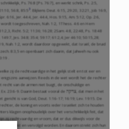
chrikkelijk, Ps. 76:8 [
Ps. 76:7
], en werkt schrik,
Ps. 2:5
,
3
21:10
,
56:8
,
85:5
. Blijkens
Deut. 6:15
,
29:20
,
32:21
,
Job 16:9
,
Spr. 6:16
,
Jer. 44:4
,
Jer. 44:4
,
Hos. 9:15
,
Am. 5:12
,
Op. 2:6
,
d wordt toegeschreven,
Nah. 1:2
,
1Thess. 4:6
en Hem
31:2
,
3
,
Richt. 5:2
;
11:36
;
16:28
;
2Sam. 4:8
,
22:48
, Ps. 18:48
,
149:7
,
Jes. 34:8
;
35:4
;
59:17
;
61:2
,
4
;
Jer 46:10
;
50:15
,
28
;
:19
,
Nah. 1:2
, wordt daardoor opgewekt, dat Israël, de bruid
zech. 8:3
,
5
en openbaart zich daarin, dat Jahweh nu ook
0:19
.
 zij de rechtvaardige in het gelijk stelt en tot eer en
el enigszins aanwijzen. Reeds in de wet wordt het de rechter
et recht van de armen niet buigt, de onschuldige en
,
Ex. 23:6-9
. Daarin bestaat vooral de
, dat men in het
hqdu
et gericht is van God,
Deut. 1:16-17
;
16:19
;
Lev. 19:15
. De
rechter, de koning en voorts ieder Israëliet zich te houden
rs klagen onophoudelijk over het verschrikkelijk feit, dat
n zij rechtvaardig en vroom, dat er dus dikwijls voor de
nd, onderdrukt en vervolgd worden. En daarom strekt zich hun