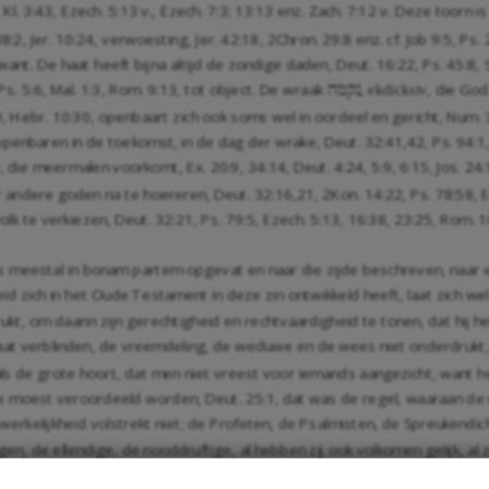
,
Kl. 3:43
,
Ezech. 5:13
v.,
Ezech. 7:3
;
13:13
enz.
Zach. 7:12
v. Deze toorn is s
38:2
,
Jer. 10:24
, verwoesting,
Jer. 42:18
,
2Chron. 29:8
enz. cf.
Job 9:5
,
Ps. 
want. De haat heeft bijna altijd de zondige daden,
Deut. 16:22
,
Ps. 45:8
,
Ps. 5:6
,
Mal. 1:3
,
Rom. 9:13
, tot object. De wraak
,
, die Go
hmqn
ekdicksiv
9
,
Hebr. 10:30
, openbaart zich ook soms wel in oordeel en gericht,
Num. 
ht openbaren in de toekomst, in de dag der wrake,
Deut. 32:41
,
42
,
Ps. 94:1
, die meermalen voorkomt,
Ex. 20:9
,
34:14
,
Deut. 4:24
,
5:9
,
6:15
,
Jos. 24
or andere goden na te hoereren,
Deut. 32:16
,
21
,
2Kon. 14:22
,
Ps. 78:58
,
E
volk te verkiezen,
Deut. 32:21
,
Ps. 79:5
,
Ezech. 5:13
,
16:38
,
23:25
,
Rom. 1
eestal in bonam partem opgevat en naar die zijde beschreven, naar welke
id zich in het Oude Testament in deze zin ontwikkeld heeft, laat zich w
ukt, om daarin zijn gerechtigheid en rechtvaardigheid te tonen, dat hij h
laat verblinden, de vreemdeling, de weduwe en de wees niet onderdrukt
als de grote hoort, dat men niet vreest voor iemands aangezicht, want h
ge moest veroordeeld worden,
Deut. 25:1
, dat was de regel, waaraan de 
kelijkheid volstrekt niet; de Profeten, de Psalmisten, de Spreukendichte
de ellendige, de nooddruftige, al hebben zij ook volkomen gelijk, al zij
gericht en ook in het dagelijks leven telkens verkeerd beoordeeld, miske