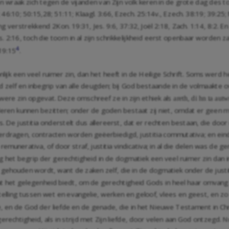
r en wraak zich tegen de vijanden van Zijn volk keren in de grote dag des
;
46:10
;
50:15
,
28
;
51:11
;
Klaagl. 3:66
,
Ezech. 25:14
v.,
Ezech. 38:19
;
39:25
;
ing verstrekkend
2Kon. 19:31
,
Jes. 9:6
,
37:32
,
Joël 2:18
,
Zach. 1:14
,
8:2
. E
. 2:16
, toch die toorn in al zijn schrikkelijkheid eerst openbaar worden z
4
19:15
.
ijk een veel ruimer zin, dan het heeft in de Heilige Schrift. Soms werd
 zelf en inbegrip van alle deugden; bij God bestaande in de volmaakte o
auwere zin opgevat. Deze omschreef ze in zijn ethiek als
areth, di hn
ta autw
eren kunnen bezitten; onder de goden bestaat zij niet, omdat er geen m
e justitia onderstelt dus allereerst, dat er rechten bestaan, die door d
verdragen, contracten worden geëerbiedigd, justitia commutativa; en ein
ia remunerativa, of door straf, justitia vindicativa; in al die delen was d
g het begrip der gerechtigheid in de dogmatiek een veel ruimer zin dan 
 gehouden wordt, want de zaken zelf, die in de dogmatiek onder de justit
at het gelegenheid biedt, om de gerechtigheid Gods in heel haar omvang
lling tussen wet en evangelie, werken en geloof, vlees en geest, en zo
, en de God der liefde en de genade, die in het Nieuwe Testament in C
rechtigheid, als in strijd met Zijn liefde, door velen aan God ontzegd. Nu 