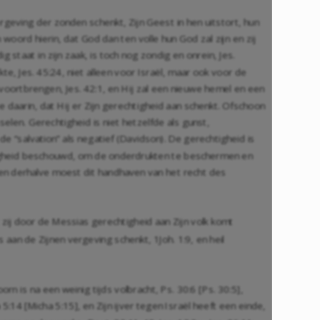
ergeving der zonden schenkt, Zijn Geest in hen uitstort, hun
 woord hierin, dat God dan ten volle hun God zal zijn en zij
ig staat in zijn zaak, is toch nog zondig en onrein,
Jes.
rkte,
Jes. 45:24
, niet alleen voor Israël, maar ook voor de
l voortbrengen,
Jes. 42:1
, en Hij zal een nieuwe hemel en een
 daarin, dat Hij er Zijn gerechtigheid aan schenkt. Ofschoon
elen. Gerechtigheid is niet hetzelfde als gunst,
de “salvation” als negatief (Davidson). De gerechtigheid is
chtigheid beschouwd, om de onderdrukten te beschermen en
, en derhalve moest dit handhaven van het recht des
 zij door de Messias gerechtigheid aan Zijn volk komt
ts aan de Zijnen vergeving schenkt,
1Joh. 1:9
, en heil
rn is na een weinig tijds volbracht, Ps. 30:6 [
Ps. 30:5
],
 5:14 [
Micha 5:15
], en Zijn ijver tegen Israël heeft een einde,