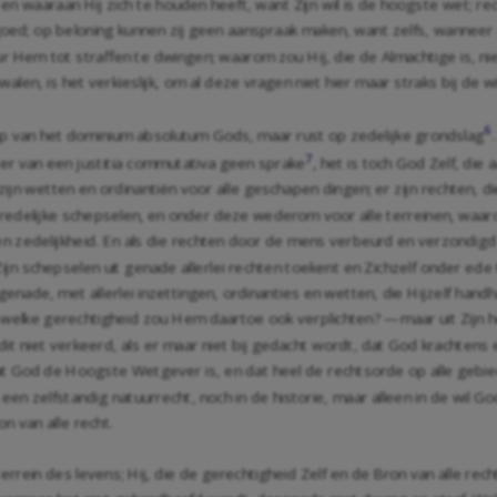
en waaraan Hij zich te houden heeft, want Zijn wil is de hoogste wet; 
; op beloning kunnen zij geen aanspraak maken, want zelfs, wanneer zij
atuur Hem tot straffen te dwingen; waarom zou Hij, die de Almachtige is,
walen, is het verkieslijk, om al deze vragen niet hier maar straks bij de 
6
hap van het dominium absolutum Gods, maar rust op zedelijke grondslag
7
is er van een justitia commutativa geen sprake
, het is toch God Zelf, die
ijn wetten en ordinantiën voor alle geschapen dingen; er zijn rechten, die
redelijke schepselen, en onder deze wederom voor alle terreinen, waarop
 zedelijkheid. En als die rechten door de mens verbeurd en verzondigd z
n schepselen uit genade allerlei rechten toekent en Zichzelf onder ede 
enade, met allerlei inzettingen, ordinanties en wetten, die Hijzelf han
 —welke gerechtigheid zou Hem daartoe ook verplichten? —maar uit Zijn hei
dit niet verkeerd, als er maar niet bij gedacht wordt, dat God krachtens 
at God de Hoogste Wetgever is, en dat heel de rechtsorde op alle gebied w
n een zelfstandig natuurrecht, noch in de historie, maar alleen in de wil 
n van alle recht.
ein des levens; Hij, die de gerechtigheid Zelf en de Bron van alle recht is