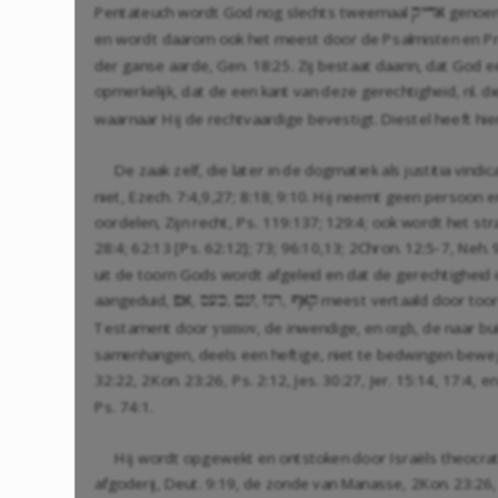
Pentateuch wordt God nog slechts tweemaal
genoe
qyda
en wordt daarom ook het meest door de Psalmisten en Profe
der ganse aarde,
Gen. 18:25
. Zij bestaat daarin, dat God
opmerkelijk, dat de een kant van deze gerechtigheid, nl. di
waarnaar Hij de rechtvaardige bevestigt. Diestel heeft hi
De zaak zelf, die later in de dogmatiek als justitia vin
niet,
Ezech. 7:4
,
9
,
27
;
8:18
;
9:10
. Hij neemt geen persoon 
oordelen, Zijn recht,
Ps. 119:137
;
129:4
; ook wordt het st
28:4
; 62:13 [
Ps. 62:12
];
73
;
96:10
,
13
;
2Chron. 12:5-7
,
Neh. 
uit de toorn Gods wordt afgeleid en dat de gerechtigheid 
aangeduid,
,
meest vertaald door toor
pa
oek, Mnz, zgr, Paq
Testament door
, de inwendige, en
, de naar b
yumov
orgh
samenhangen, deels een heftige, niet te bedwingen bewegi
32:22
,
2Kon. 23:26
,
Ps. 2:12
,
Jes. 30:27
,
Jer. 15:14
,
17:4
, e
Ps. 74:1
.
Hij wordt opgewekt en ontstoken door Israëls theocra
afgoderij,
Deut. 9:19
, de zonde van Manasse,
2Kon. 23:26