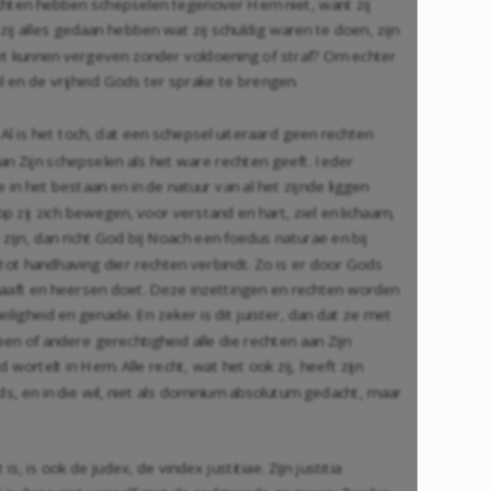
rechten hebben schepselen tegenover Hem niet, want zij
 alles gedaan hebben wat zij schuldig waren te doen, zijn
 niet kunnen vergeven zonder voldoening of straf? Om echter
wil en de vrijheid Gods ter sprake te brengen.
. Al is het toch, dat een schepsel uiteraard geen rechten
 aan Zijn schepselen als het ware rechten geeft. Ieder
 in het bestaan en in de natuur van al het zijnde liggen
 zij zich bewegen, voor verstand en hart, ziel en lichaam,
ijn, dan richt God bij Noach een foedus naturae en bij
tot handhaving dier rechten verbindt. Zo is er door Gods
dhaaft en heersen doet. Deze inzettingen en rechten worden
ligheid en genade. En zeker is dit juister, dan dat ze met
een of andere gerechtigheid alle die rechten aan Zijn
ortelt in Hem. Alle recht, wat het ook zij, heeft zijn
Gods, en in die wil, niet als dominium absolutum gedacht, maar
, is ook de judex, de vindex justitiae. Zijn justitia