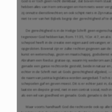
God is er toch geen recht denkbaar, dat boven Hem staat 
hebben alles van Hem ontvangen en Hem niets weer vergoed
zij onnutte dienstknechten; en ook schijnt niets in Zijn n
niet te ver van het Bijbels begrip der gerechtigheid af te d
De gerechtigheid is in de Heilige Schrift geen eigensc
tegenover God hebben kan,
Rom. 11:35
,
1Cor. 4:7
, en al 
schepsel heeft in de creatie een eigen aard ontvangen; er z
opgesloten. Bovenal zijn er zulke rechten gegeven aan de 
kunst en wetenschap, gezin en maatschappij, godsdienst en
Abraham een foedus gratiae op, waarin Hij wederom aan Zij
genade een ganse rechtsorde gesteld, beide in natuur en g
echter in de Schrift niet uit Gods gerechtigheid afgeleid,
de naam van justitia legislativa worden aangeduid. Toch is 
schepselen gaf en geven moest. Dit is er echter juist in, d
laatste en diepste grond, niet in een contrat social, noch i
als een wil van goedheid en genade. Gods genade is de bro
Maar voorts handhaaft God die rechtsorde ook op alle terr