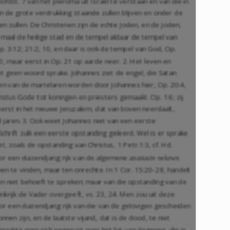
fdst. 7 van het pleroma uit Israël te verstaan en van die in
n de grote verdrukking staande zullen blijven en onder de
n zullen. De Christenen zijn de echte Joden, en de Joden,
 maal de heilige stad en de tempel aldaar de tempel van
p. 3:12
;
21:2
,
10
, en daar is ook de tempel van God,
Op.
0
, maar eerst in
Op. 21
op aarde neer. 2. Het leven en
et geen woord sprake. Johannes ziet de engel, die Satan
elen van de martelaren worden door Johannes hier,
Op. 20:4
,
ristus Gode tot koningen en priesters gemaakt.
Op. 1:6
; zij
erst in het nieuwe Jeruzalem, dat van boven neerdaalt,
nd jaren. 3. Ook weet Johannes niet van een eerste
Schrift zulk een eerste opstanding geleerd. Wel is er sprake
iet, zoals de opstanding van Christus,
1 Petr.1:3
, cf.
Hd.
oor een duizendjarig rijk van de algemene
anastasiv nekrwn
en te vinden, maar ten onrechte. In
1 Cor. 15:20-28
, handelt
 en niet behoeft te spreken; maar van die opstanding van de
oninkrijk de Vader overgeeft, vs. 23, 24. Men zou uit deze
or een duizendjarig rijk van die van de gelovigen gescheiden
en zijn, en de laatste vijand, dat is de dood, te niet
 maakte men zich ongerust over het lot van degenen, die in