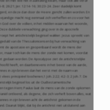
efde en met wie het in aanraking kwam, maar ook alle veraf
5-8
;
26:21
;
Jer. 12:14-16
;
30:23-24
. Zeer duidelijk komt
egerd, en deze dan door de Heere gericht zullen worden. En
e vijandige macht nog eenmaal zich verheffen en zo voor het
an God over de volken, in het midden waarvan het woonde,
Deze dubbele verwachting ging over in de apocriefe
oept het antichristelijk beginsel wakker. Jezus spreekt van
geduld van de Thessalonicensen bij hun verwachting van
t komt de apostasie en geopenbaard wordt de mens der
, maar toch kan de mens der zonde niet komen, voordat
av
t gedaan worden. De Apocalypse ziet de antichristelijke
 hoofd heeft, en daarbenevens in het beest van de aarde,
hannes in zijn brieven dan het eerst met de naam van
et vlees principiëel loochenen,
1 Joh. 2:22
;
4:2-3
;
2 Joh. 7
. De
christelijk beginsel los uit de Oudtestamentische
n na en tegen Hem; Paulus laat de mens van de zonde opkomen
aniël ontleend, als degene, die zich verheft boven alles, wat
nes in zijn brieven acht de antichrist gekomen in de
 Daaruit blijkt, dat bij de antichrist niet uitsluitend aan