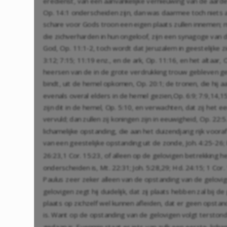
eredienst, van een aanvankelijke vernieuwing van de aarde.
Op. 14:1
onderscheiden zijn, dan was daarmee toch niets an
schare voor Gods troon een eigen plaats zullen innemen; m
die zichverharden in hun ongeloof, zijn een synagoge van 
God,
Op. 11:1-2
, toch wordt dat Jeruzalem in geestelijk
3:12
;
7:15
;
11:19
enz., en de ark,
Op. 11:16
, en het altaar,
O
heersen van de in de grote verdrukking trouw gebleven gel
bindt, uit de hemel opkomen,
Op. 20:1
; de tronen, die hij
evenals overal elders in de hemel gezien,
Op. 6:9
;
7:9
,
14
,
1
zijn dit in de hemel,
Op. 5:10
, en verwachten, dat zij het e
vervuld; dan zullen zij koningen zijn in eeuwigheid,
Op. 22:5
lichamelijke opstanding, die aan het duizendjarig rijk voo
van een geestelijke opstanding uit de zonde,
Joh. 4:25-26
;
26:23
,
1 Cor. 15:23
, of alleen op de gelovigen betrekking h
onderscheiden is,
Mt. 22:31
;
Joh. 5:28
,
29
;
Hd. 24:15
;
1 Cor.
Paulus zeer zeker alleen van de opstanding van de gelovige
gelovigen zegt hij duidelijk, dat zij plaats hebben zal bij 
plaats op zichzelf wel kunnen afleiden, dat er geen opsta
is. Want op de opstanding van de gelovigen volgt terstond 
gedaan is. Evenmin staat er iets van zulk een eerste, lich