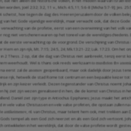
dat niet alleen die historische volken, in het midden waarvan Israël le
uden worden,
Joël 2:32
;
3:2
,
11
v.,
Mich. 4:5
,
11
; 5:6-8 [
Micha 5:7-9
];
Jes. 25:
12-14 schetst, hoe tegen de dag des Heeren Jeruzalem door de volken bel
ming van het Gode vijandige wereldrijk, maar verwacht ook, dat deze God
 verwachting van de profetie, eerst van een overwinning van het volk v
er nog niet verschenen waren op het toneel van de wereldgeschiedenis. 
at de eerste verwachting op de voorgrond. De verschijning van Christus r
er Hem en zijn rijk,
Mt. 7:15
;
24:5
,
24
;
Mk.13:21-22
;
Luk. 17:23
. Om het on
 in
2 Thess. 2
op, dat die dag van Christus niet aanbreekt, tenzij eers
t hem weerhoudt. Wel is thans ook reeds werkzaam
to musthrion thv anomi
rna eerst zal de
geopenbaard, maar ook dadelijk door Jezus tenie
anomov
einse rijk, hetwelk de stad Rome tot centrum en een bepaalde keizer tot
eldrijk en zijn keizer verleidt. Dezen tegenstander van Christus noemt Jo
; en hij ziet zijn wezen gerealiseerd in hen, die de komst van Christus in h
hillend. Daniël ziet zijn type in Antiochus Epiphanes; Jezus maakt het anti
amd in vele valse Christussen en vele valse profeten, die opstaan zulle
de
, nl. van Christus, maar tekent hem ook, met trekken aan D
antikeimenov
ods tempel als een God zich neerzet en als een God zich vertoont. Johan
h ontwikkelen in het wereldrijk, dat door de valse profetie wordt gesteund.