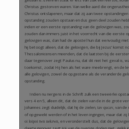
Christus gestorven waren. Van welke aard die ongerustheid
Christus ontslapenen, maar dat zij aan twee opstandingen
opstanding zouden opstaan en dus geen deel zouden hebben
indien er een eerste opstanding van de gelovigen was, zo
zouden dan immers juist in het voorrecht van die eerste o
gelovigen was, dan had de apostel hun dat eenvoudig met 
hij betoogt alleen, dat de gelovigen, die bij Jezus’ komst 
Thessalonicensen meenden, dat de laatsten bij de eersten 
daar tegenover zegt Paulus nu, dat dit niet het geval is, 
toekomst, zodat Hij hen als het ware meebrengt, en de le
alle gelovigen, zowel de opgestane als de veranderde g
opstanding.
Indien nu nergens in de Schrift zulk een tweeërlei opst
vers 4 en 5, alleen dit, dat de zielen van de in de grote 
Johannes zegt duidelijk, dat hij de zielen,
, van de 
tav qucav
of opgewekt werden of in het leven ingingen, maar dat zij 
, en veronderstelt dus, dat de gelovige
oi loipoi twn nekrwn
daartegenover zegt Hij van de overige doden niet, gelijk in