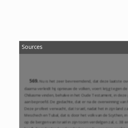
Sources
569.
Nu is het zeer bevreemdend, dat deze laatste ove
daarna verleidt hij opnieuw de volken, voert krijg tegen
Chiliasme vinden, behalve in het Oude Testament, in deze
aan beproefd. De gedachte, dat er na de overwinning van h
Deze profeet verwacht, dat Israël, nadat het in zijn land
Meschech en Tubal, dat is door het volk van de Scythen, in
op de bergen van Israël in zijn toorn verdelgen zal, c. 38 e