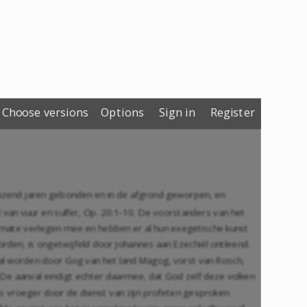
Choose versions
Options
Sign in
Register
uizend jaren gebonden en in de afgrond geworpen, en
van vuur en sulfer,
Op. 20:1-10
. De voorstanders van het
e mate verlegen mee en hebben er al hun exegetische kunst
rden, is ongetwijfeld door Johannes aan Ezechiël ontleend.
 zal worden door Gog van het land Magog, vorst van Rosch,
. De aanval eindigt echter daarmee, dat God zelf deze volken
s vroeger door de dienst van zijn profeten gesproken