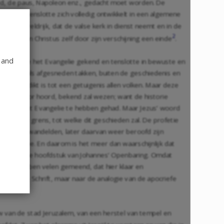
ed, de paus, Napoleon enz., gedacht moet worden. De
enbaart en tenslotte zich volledig ontwikkelt in een algemene
n een wereldrijk, dat de valse kerk in dienst neemt en in de
2
 maakt dan Christus zelf door zijn verschijning een einde
.
 and
 naties, die het Evangelie gekend en tenslotte in bewuste en
zijn, die, als afgesneden takken, buiten de geschiedenis en
d gepredikt is tot een getuigenis allen volken. Maar deze
s, hoofd voor hoord, bekend zal wezen; want de historie
nnis van het Evangelie te hebben gehad. Maar Jezus’ woord
, noch de grens, tot welke dit geschieden zal. De profetie
 Evangelie wandelden, later daarvan weer beroofd zijn
 hand toe. En daarom is het meer dan waarschijnlijk dat
het twintigste hoofdstuk van Johannes’ Openbaring. Omdat
istus, hebben velen gemeend, dat hier klaar en
ogie van de Schrift, maar naar de analogie van de apocriefe
 van de stad Jeruzalem, van een herstel van tempel en