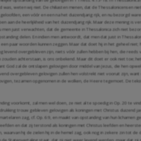
 was, weten wij niet. De chiliasten menen, dat de Thessalonicensen niet
 geloofden, een vóór en een na het duizendjarig rijk, en nu bezorgd war
 aan de heerlijkheid van het duizendjarig rijk. Maar deze mening is ve
u men juist verwachten, dat de gemeente in Thessalonica zich niet bez
pstanding delen. En indien men antwoordt, dat men dat juist in Thessalon
een paar woorden kunnen zeggen. Maar dat doet hij in het geheel niet; 
nog levend overgebleven zijn, niets vóór zullen hebben bij hen, die reeds 
zouden achterstaan, is ons onbekend. Maar dit doet er ook niet toe; het
want God zal de ontslapen gelovigen door middel van Jezus, die hen opwe
vend overgebleven gelovigen zullen hen volstrekt niet vooruit zijn, wa
elovigen, tezamen opgenomen in de wolken, de Heere tegemoet. De teks
anding voorkomt, zal men wel doen, ze niet al te spoedig in
Op. 20
te vind
verdrukking trouw gebleven gelovigen als koningen met Christus duizend ja
martelaren zag, cf.
Op. 6:9
, en maakt van opstanding van hun lichamen ge
leefden en dat zij terstond als koningen met Christus leefden en heerst
n, waarvan hij de zielen hij in de hemel zag, ook nog in zekere zin tot d
 de Statenvertaling staat, dat zij niet weer levend werden, maar dat zij 