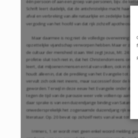
één persoon of aan een groep van personen, bijv. de ket
Schrift leert duidelijk, dat de antichristelijke macht haar 
afval en verbreking van alle natuurlijke en zedelijke bande
vergoding van het hoofd van dat rijk zichzelf apotheoseert.
Maar daarmee is nog niet de volledige overwinning behaa
opzettelijke vijandschap verworpen hebben. Maar er zijn al
de cultuur der mensheid staan. Wel zegt Jezus,
Mt. 24:14
,
profetie sluit toch niet in, dat het Christendom eens onde
leert, dat miljoenen mensen en tal van volken, ook in de 
houdt alleen in, dat de prediking van het Evangelie tot al
vervult zich ook niet ineens, maar successief door de loop
geworden. Terwijl in deze eeuw het Evangelie onder de He
tegen de tijd van de parousie weer vele volken op aarde va
daar sprake is van een duizendjarige binding van Satan en
onwedersprekelijk het zogenaamde duizendjarig rijk werd ge
literatuur.
Op. 20
bevat op zichzelf niets van al wat tot het
Immers, 1. er wordt met geen enkel woord melding gem