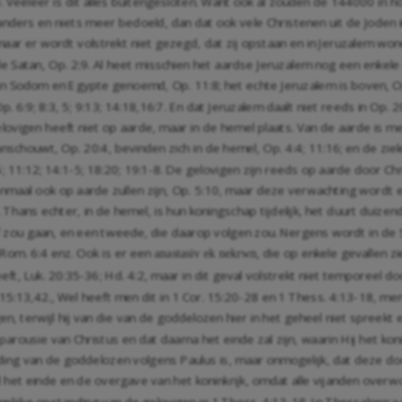
 Veeleer is dit alles buitengesloten. Want ook al zouden de 144000 in hoo
ders en niets meer bedoeld, dan dat ook vele Christenen uit de Joden i
aar er wordt volstrekt niet gezegd, dat zij opstaan en in Jeruzalem wone
de Satan,
Op. 2:9
. Al heet misschien het aardse Jeruzalem nog een enkele
e zin Sodom en Egypte genoemd,
Op. 11:8
; het echte Jeruzalem is boven,
O
p. 6:9
;
8:3
,
5
;
9:13
;
14:18
,
16
:7. En dat Jeruzalem daalt niet reeds in
Op. 2
ovigen heeft niet op aarde, maar in de hemel plaats. Van de aarde is m
 aanschouwt,
Op. 20:4
, bevinden zich in de hemel,
Op. 4:4
;
11:16
; en de zi
5
;
11:12
;
14:1-5
;
18:20
;
19:1-8
. De gelovigen zijn reeds op aarde door Ch
enmaal ook op aarde zullen zijn,
Op. 5:10
, maar deze verwachting wordt e
. Thans echter, in de hemel, is hun koningschap tijdelijk, het duurt duize
raf zou gaan, en een tweede, die daarop volgen zou. Nergens wordt in de 
Rom. 6:4
enz. Ook is er een
, die op enkele gevallen z
anastasiv ek
nekrwn
eeft,
Luk. 20:35-36
;
Hd. 4:2
, maar in dit geval volstrekt niet temporeel d
 15:13
,
42
., Wel heeft men dit in
1 Cor. 15:20-28
en 1 Thess. 4:13-18
, men
n, terwijl hij van die van de goddelozen hier in het geheel niet spreekt
de parousie van Christus en dat daarna het einde zal zijn, waarin Hij het k
nding van de goddelozen volgens Paulus is, maar onmogelijk, dat deze do
het einde en de overgave van het koninkrijk, omdat alle vijanden overwonn
amelijke opstanding van de gelovigen in
1 Thess. 4:13-18
. In Thessalonica