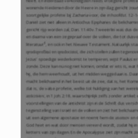
heeft. En inderdaad verkondigden reeds vroegere profeten, 
wonende Heidenen door de Heere in zijn dag gericht zo
soortgelijke profetie bij Zacharia voor, die in hoofdst. 
Daniël ziet niet alleen in Antiochus Epiphanes de belicha
gericht rijp worden zal,
Dan. 11:40
v. Tweeërlei was dus de
en daarna van een zegepraal over de volken, die tot dusv
1
literatuur
, en ook in het Nieuwe Testament. Natuurlijk sta
en
, die zich stellen zullen tegenov
qeudoprofhtai
qeudocistoi
Jezus’ spoedige wederkomst te temperen, wijst Paulus er
zonde. Deze kan nu nog niet komen, omdat er iets is, wa
hij, die hem weerhoudt, uit het midden weggedaan is. Daa
macht belichaamd in het beest uit de zee, dat is, het Rom
dat is, de valse profetie, welke tot huldiging van het wer
, in
1 Joh. 2:18
, waarschijnlijk zelfs zonder artikel
anticristov
voorstellingen van de antichrist zijn in de Schrift dus versc
tegenstelling van Israël en de volken en ziet het belicha
uit een algemene apostasie en noemt hem de
en 
anomov
God heet en wat door mensen vereerd wordt, zodat hij in G
ketters van zijn dagen. En de Apocalypse ziet zijn macht zic