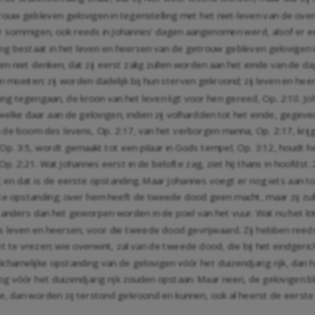
trouw gebleven gelovigen in tegenstelling met het niet-leven van de ove
oor sommigen, ook reeds in Johannes’ dagen aangenomen werd, alsof er e
ing bestaat in het leven en heersen van de getrouw gebleven gelovigen 
n niet denken, dat zij eerst zalig zullen worden aan het einde van de da
un moeiten; zij worden dadelijk bij hun sterven gekroond; zij leven en he
ng tegengaan, de kroon van het leven ligt voor hen gereed,
Op. 2:10
. J
lke daar aan de gelovigen, indien zij volhardden tot het einde, gegeve
n de boom des levens,
Op. 2:17
, van het verborgen manna,
Op. 2:17
, kri
Op. 3:5
, wordt gemaakt tot een pilaar in Gods tempel,
Op. 3:12
, houdt 
Op. 2:21
. Wat Johannes eerst in de belofte zag, ziet hij thans in hoofdst. 2
l; en dat is de eerste opstanding. Maar Johannes voegt er nog iets aan 
e eerste opstanding; over hem heeft de tweede dood geen macht, maar zij z
 anders dan het geworpen worden in de poel van het vuur. Wat nu het lot
us leven en heersen, voor die tweede dood gevrijwaard. Zij hebben ree
t te vrezen; wie overwint, zal van de tweede dood, die bij het eindgeri
 lichamelijke opstanding van de gelovigen vóór het duizendjarig rijk, dan
og vóór het duizendjarig rijk zouden opstaan. Maar neen, de gelovigen bl
nde, dan worden zij terstond gekroond en kunnen, ook al heerst de eers