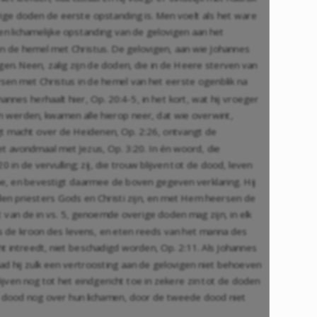
rige doden de eerste opstanding is. Men voelt als het ware
en lichamelijke opstanding van de gelovigen aan het
in de hemel met Christus. De gelovigen, aan wie Johannes
gen. Neen, zalig zijn de doden, die in de Heere sterven van
ersen met Christus in de hemel van het eerste ogenblik na
ohannes herhaalt hier,
Op. 20:4-5
, in het kort, wat hij vroeger
n werden, kwamen alle hierop neer, dat wie overwint,
jgt macht over de Heidenen,
Op. 2:26
, ontvangt de
het avondmaal met Jezus,
Op. 3:20
. In én woord, die
0 in de vervulling; zij, die trouw blijven tot de dood, leven
toe, en bevestigt daarmee de boven gegeven verklaring. Hij
ullen priesters Gods en Christi zijn, en met Hem heersen de
 van de in vs. 5, genoemde overige doden mag zijn, in elk
ds de kroon des levens, en eten reeds van het manna des
cht intreedt, niet beschadigd worden,
Op. 2:11
. Als Johannes
 had hij zulk een vertroosting aan de gelovigen niet behoeven
ijven nog tot het eindgericht toe in zekere zin tot de doden
te dood nog over hun lichamen, door de tweede dood niet