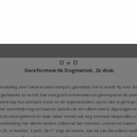
Gereformeerde Dogmatiek, 2e druk.
rwinning over Satan in twee tempo’s geschiedt. Eerst wordt hij voor d
 de gemeente en wordt dan voorgoed overwonnen en geworpen in de poel 
 pericoop hun sterkste steun en de tegenstanders zijn er niet in gering
et wereldrijk nog een laatste aanval van de volken moest afgeslagen wo
 zal zijn weergekeerd en daar zeker wonen zal, nog eenmaal aangevallen
 verbinding met allerlei andere volken uit het noorden, oosten en zuiden
n 39. In hoofdst.
Ezech. 38:17
zegt de Heere, dat Hij van die volken reed