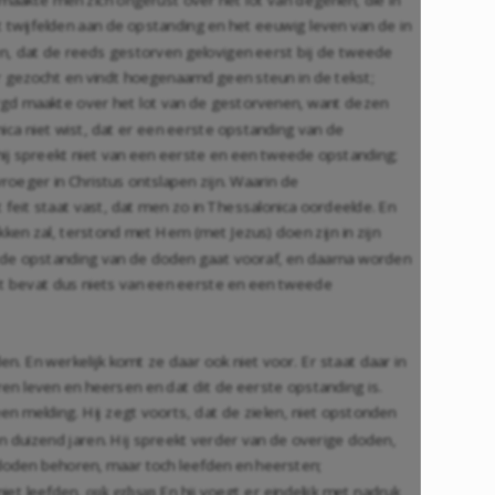
 twijfelden aan de opstanding en het eeuwig leven van de in
en, dat de reeds gestorven gelovigen eerst bij de tweede
r gezocht en vindt hoegenaamd geen steun in de tekst;
orgd maakte over het lot van de gestorvenen, want dezen
ica niet wist, dat er een eerste opstanding van de
hij spreekt niet van een eerste en een tweede opstanding;
vroeger in Christus ontslapen zijn. Waarin de
 feit staat vast, dat men zo in Thessalonica oordeelde. En
kken zal, terstond met Hem (met Jezus) doen zijn in zijn
nt de opstanding van de doden gaat vooraf, en daarna worden
t bevat dus niets van een eerste en een tweede
en. En werkelijk komt ze daar ook niet voor. Er staat daar in
ren leven en heersen en dat dit de eerste opstanding is.
en melding. Hij zegt voorts, dat de zielen, niet opstonden
en duizend jaren. Hij spreekt verder van de overige doden,
e doden behoren, maar toch leefden en heersten;
niet leefden,
En hij voegt er eindelijk met nadruk
ouk ezhsan