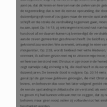
aan toe, dat dit leven en heersen van de zielen van de ge
de tegenstelling: dat is niet de eerste opstanding, die d
duizendjarig rijk vooraf zou gaan; maar de eerste opstand
schrijft en die straks de verdrukking tegemoet gaan, moete
nu aan,
Op. 14:13
; zij ontvangen terstond rust van h
aparti
hun dood af; en daarom kunnen zij bemoedigd de verdrukki
aan de zeven gemeenten geschreven heeft. De beloften, we
gekroond zou worden. Wie overwint, ontvangt te eten va
morgenster,
Op. 2:28
, wordt bekleed met witte klederen,
overwint, Ik zal hem geven met mij te zitten in mijn troon,
en heersen terstond met Christus in zijn troon in de heme
zegt namelijk: zalig en heilig is hij, die deel heeft in d
duizend jaren. De tweede dood is volgens
Op. 20:14
niets
geval zijn de getrouw gebleven gelovigen, die met Christ
levens, en behoeven dus voor het later volgend gericht nie
de eerste opstanding in chiliastische zin verstond, als een
te geven. Hij had kunnen volstaan met te zeggen, dat zij n
behoren; maar geen nood, indien zij volharden tot het ei
beschadigd worden.