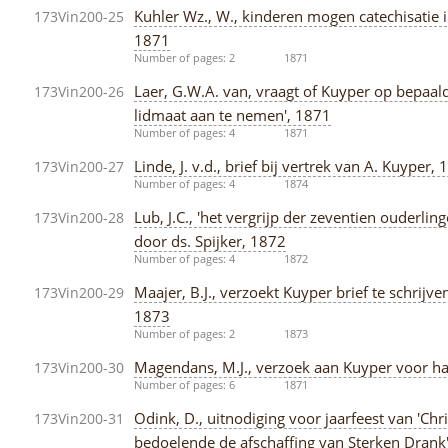
Kuhler Wz., W., kinderen mogen catechisatie 
173Vin200-25
1871
Number of pages: 2
1871
Laer, G.W.A. van, vraagt of Kuyper op bepaal
173Vin200-26
lidmaat aan te nemen', 1871
Number of pages: 4
1871
Linde, J. v.d., brief bij vertrek van A. Kuyper,
173Vin200-27
Number of pages: 4
1874
Lub, J.C., 'het vergrijp der zeventien ouderli
173Vin200-28
door ds. Spijker, 1872
Number of pages: 4
1872
Maajer, B.J., verzoekt Kuyper brief te schrijve
173Vin200-29
1873
Number of pages: 2
1873
Magendans, M.J., verzoek aan Kuyper voor ha
173Vin200-30
Number of pages: 6
1871
Odink, D., uitnodiging voor jaarfeest van 'Chr
173Vin200-31
bedoelende de afschaffing van Sterken Drank