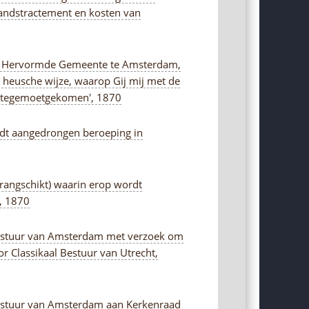
andstractement en kosten van
ed. Hervormde Gemeente te Amsterdam,
de heusche wijze, waarop Gij mij met de
jt tegemoetgekomen', 1870
rdt aangedrongen beroeping in
rangschikt) waarin erop wordt
, 1870
al Bestuur van Amsterdam met verzoek om
r Classikaal Bestuur van Utrecht,
l Bestuur van Amsterdam aan Kerkenraad