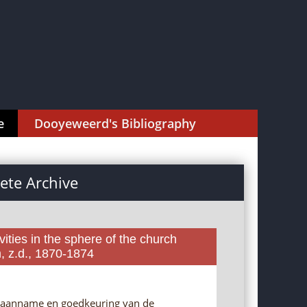
e
Dooyeweerd's Bibliography
te Archive
ities in the sphere of the church
, z.d., 1870-1874
, aanname en goedkeuring van de