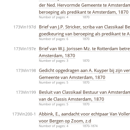
der Ned. Hervormde Gemeente te Amsterdam
beroeping als predikant te Amsterdam, 1870
Number of pages: 4
1870
Brief van J.P. Stricker, scriba van Classika
173Vin197d
goedkeuring van beroeping als predikant te
Number of pages: 6
1870
Brief van W.J. Jorissen Mz. te Rotterdam betr
173Vin197e
Amsterdam, 1870
Number of pages: 3
1870
Gedicht opgedragen aan A. Kuyper bij zijn ve
173Vin198
Gemeente van Amsterdam, 1870
Number of pages: 5
1870
Besluit van Classikaal Bestuur van Amsterdam
173Vin199
van de Classis Amsterdam, 1870
Number of pages: 5
1870
Abbink, E., aandacht voor echtpaar Van Volle
173Vin200-1
voor Bergen op Zoom, z.d
Number of pages: 4
1870-1874