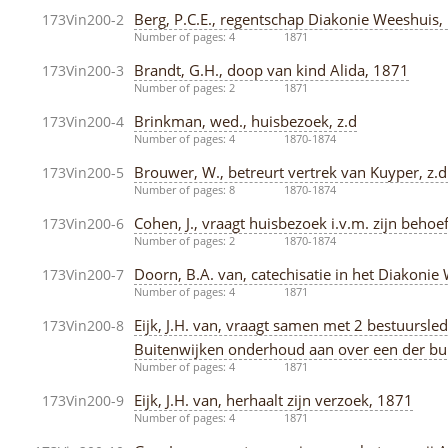
Berg, P.C.E., regentschap Diakonie Weeshuis,
173Vin200-2
Number of pages: 4
1871
Brandt, G.H., doop van kind Alida, 1871
173Vin200-3
Number of pages: 2
1871
Brinkman, wed., huisbezoek, z.d
173Vin200-4
Number of pages: 4
1870-1874
Brouwer, W., betreurt vertrek van Kuyper, z.d
173Vin200-5
Number of pages: 8
1870-1874
Cohen, J., vraagt huisbezoek i.v.m. zijn beho
173Vin200-6
Number of pages: 2
1870-1874
Doorn, B.A. van, catechisatie in het Diakoni
173Vin200-7
Number of pages: 4
1871
Eijk, J.H. van, vraagt samen met 2 bestuursl
173Vin200-8
Buitenwijken onderhoud aan over een der bu
Number of pages: 4
1871
Eijk, J.H. van, herhaalt zijn verzoek, 1871
173Vin200-9
Number of pages: 4
1871