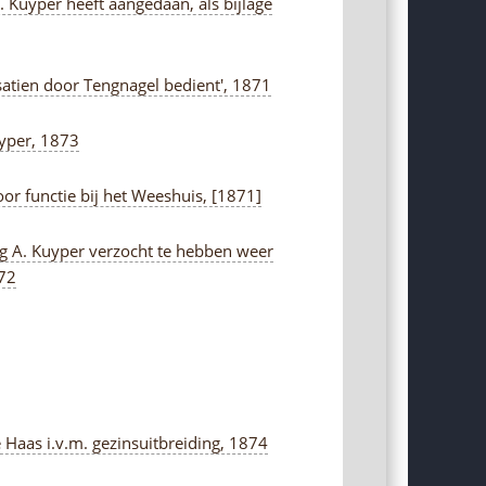
. Kuyper heeft aangedaan, als bijlage
satien door Tengnagel bedient', 1871
yper, 1873
or functie bij het Weeshuis, [1871]
ing A. Kuyper verzocht te hebben weer
872
e Haas i.v.m. gezinsuitbreiding, 1874