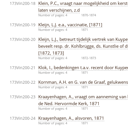
Klein, P.C., vraagt naar mogelijkheid om kers
173Vin200-18
laten verschijnen, z.d
Number of pages: 4
1870-1874
Kleijn, L.J. e.a., vaccinatie, [1871]
173Vin200-19
Number of pages: 4
1871
Kleijn, L.J., betreurt tijdelijk vertrek van K
173Vin200-20
beveelt resp. dr. Kohlbrügge, ds. Kunstlie of 
[1872, 1873]
Number of pages: 4
1872-1873
Klok, I., bedenkingen t.a.v. recent door Kuyp
173Vin200-21
Number of pages: 4
1871
Kornman, A.H. en G. van de Graaf, gelukwens
173Vin200-22
Number of pages: 4
1871
Kraayenhagen, A., vraagt om aanneming van h
173Vin200-23
de Ned. Hervormde Kerk, 1871
Number of pages: 4
1871
Kraayenhagen, A., alsvoren, 1871
173Vin200-24
Number of pages: 4
1871