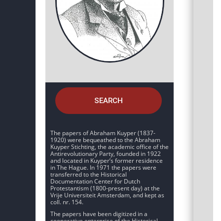
SEARCH
The papers of Abraham Kuyper (1837-
1920) were bequeathed to the Abraham
Kuyper Stichting, the academic office of the
Antirevolutionary Party, founded in 1922
and located in Kuyper’s former residence
in The Hague. In 1971 the papers were
transferred to the Historical
Documentation Center for Dutch
Protestantism (1800-present day) at the
Vrije Universiteit Amsterdam, and kept as
coll. nr. 154.
The papers have been digitized in a
cooperative enterprise of the Historical