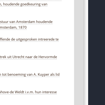
, houdende goedkeuring van
al Bestuur van Amsterdam houdende
 Amsterdam, 1870
effende de uitgesproken intreerede te
rtrek uit Utrecht naar de Hervormde
 tot benoeming van A. Kuyper als lid
nhove-de Weldt i.v.m. hun interesse