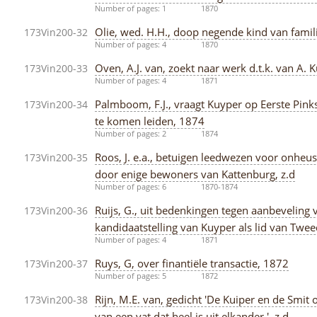
Number of pages: 1
1870
Olie, wed. H.H., doop negende kind van famil
173Vin200-32
Number of pages: 4
1870
Oven, A.J. van, zoekt naar werk d.t.k. van A.
173Vin200-33
Number of pages: 4
1871
Palmboom, F.J., vraagt Kuyper op Eerste Pink
173Vin200-34
te komen leiden, 1874
Number of pages: 2
1874
Roos, J. e.a., betuigen leedwezen voor onheu
173Vin200-35
door enige bewoners van Kattenburg, z.d
Number of pages: 6
1870-1874
Ruijs, G., uit bedenkingen tegen aanbeveling 
173Vin200-36
kandidaatstelling van Kuyper als lid van Tw
Number of pages: 4
1871
Ruys, G, over finantiële transactie, 1872
173Vin200-37
Number of pages: 5
1872
Rijn, M.E. van, gedicht 'De Kuiper en de Smit
173Vin200-38
van een vat dat heel is uit elkander.', z.d