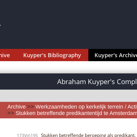
hive
Kuyper's Bibliography
Kuyper's Archiv
Abraham Kuyper's Comple
Archive
>>
Werkzaamheden op kerkelijk terrein / Activ
>>
Stukken betreffende predikantentijd te Amsterdam
Stukken betreffende beroeping als predikant
173Vin195