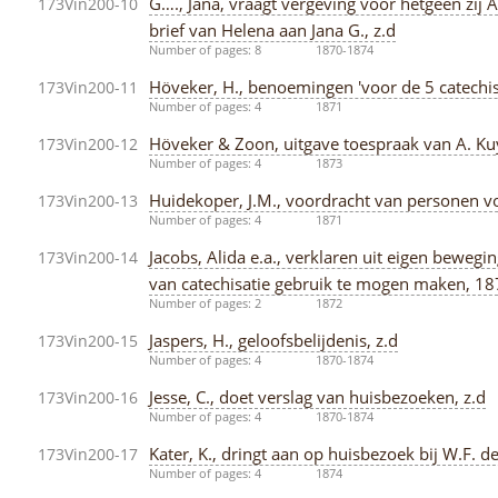
G…., Jana, vraagt vergeving voor hetgeen zij A
173Vin200-10
brief van Helena aan Jana G., z.d
Number of pages: 8
1870-1874
Höveker, H., benoemingen 'voor de 5 catechi
173Vin200-11
Number of pages: 4
1871
Höveker & Zoon, uitgave toespraak van A. Ku
173Vin200-12
Number of pages: 4
1873
Huidekoper, J.M., voordracht van personen vo
173Vin200-13
Number of pages: 4
1871
Jacobs, Alida e.a., verklaren uit eigen beweg
173Vin200-14
van catechisatie gebruik te mogen maken, 1
Number of pages: 2
1872
Jaspers, H., geloofsbelijdenis, z.d
173Vin200-15
Number of pages: 4
1870-1874
Jesse, C., doet verslag van huisbezoeken, z.d
173Vin200-16
Number of pages: 4
1870-1874
Kater, K., dringt aan op huisbezoek bij W.F. d
173Vin200-17
Number of pages: 4
1874