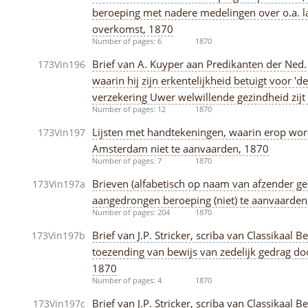
beroeping met nadere medelingen over o.a. l
overkomst, 1870
Number of pages: 6
1870
Brief van A. Kuyper aan Predikanten der N
173Vin196
waarin hij zijn erkentelijkheid betuigt voor '
verzekering Uwer welwillende gezindheid zi
Number of pages: 12
1870
Lijsten met handtekeningen, waarin erop wo
173Vin197
Amsterdam niet te aanvaarden, 1870
Number of pages: 7
1870
Brieven (alfabetisch op naam van afzender ge
173Vin197a
aangedrongen beroeping (niet) te aanvaarden
Number of pages: 204
1870
Brief van J.P. Stricker, scriba van Classika
173Vin197b
toezending van bewijs van zedelijk gedrag doo
1870
Number of pages: 4
1870
Brief van J.P. Stricker, scriba van Classikaa
173Vin197c