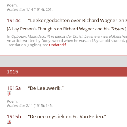
Poem.
Fraternitas
1.14 (1914): 201.
1914c
"Leekengedachten over Richard Wagner en z
[A Lay Person’s Thoughts on Richard Wagner and his
Tristan
.]
In
Opbouw: Maandschrift in dienst der Christ. Levens-en wereldbescho
An article written by Dooyeweerd when he was an 18 year old student, 
Translation (English), see
Undated:f
.
1915
1915a
“De Leeuwerik.”
Poem.
Fraternitas
2.11 (1915): 145.
1915b
“De neo-mystiek en Fr. Van Eeden.”