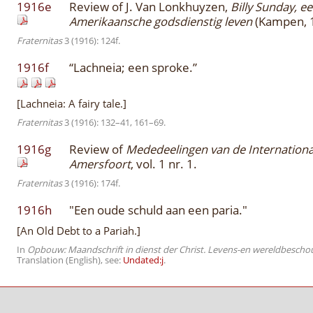
1916e
Review of J. Van Lonkhuyzen,
Billy Sunday, e
Amerikaansche godsdienstig leven
(Kampen, 
Fraternitas
3 (1916): 124f.
1916f
“Lachneia; een sproke.”
[Lachneia: A fairy tale.]
Fraternitas
3 (1916): 132–41, 161–69.
1916g
Review of
Mededeelingen van de Internationa
Amersfoort
, vol. 1 nr. 1.
Fraternitas
3 (1916): 174f.
1916h
"Een oude schuld aan een paria."
[An Old Debt to a Pariah.]
In
Opbouw: Maandschrift in dienst der Christ. Levens-en wereldbescho
Translation (English), see:
Undated:j
.