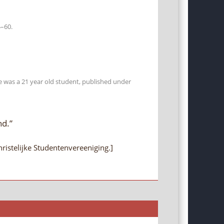
4–60.
 was a 21 year old student, published under
nd.”
hristelijke Studentenvereeniging.]