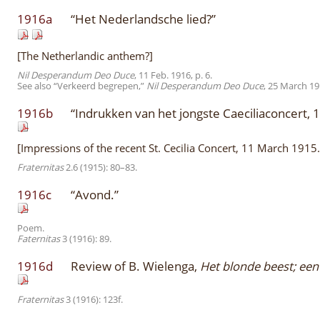
1916a
“Het Nederlandsche lied?”
[The Netherlandic anthem?]
Nil Desperandum Deo Duce
, 11 Feb. 1916, p. 6.
See also “Verkeerd begrepen,”
Nil Desperandum Deo Duce
, 25 March 191
1916b
“Indrukken van het jongste Caeciliaconcert, 
[Impressions of the recent St. Cecilia Concert, 11 March 1915.
Fraternitas
2.6 (1915): 80–83.
1916c
“Avond.”
Poem.
Faternitas
3 (1916): 89.
1916d
Review of B. Wielenga,
Het blonde beest; een 
Fraternitas
3 (1916): 123f.