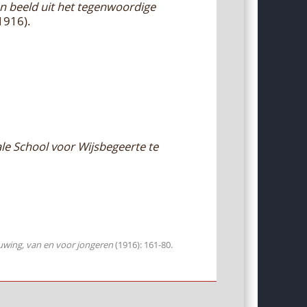
en beeld uit het tegenwoordige
1916).
le School voor Wijsbegeerte te
uwing, van en voor jongeren
(1916): 161-80.