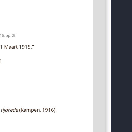
6, pp. 2f.
11 Maart 1915.”
]
tijdrede
(Kampen, 1916).