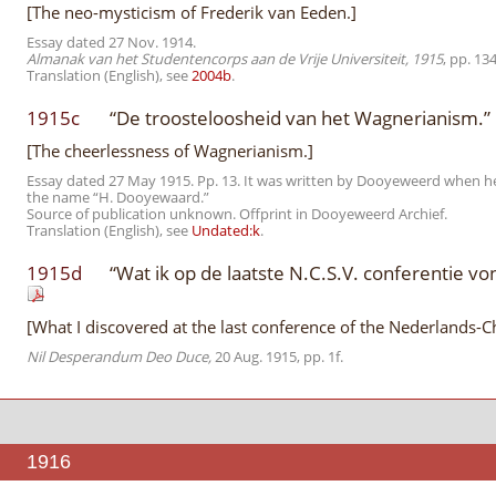
[The neo-mysticism of Frederik van Eeden.]
Essay dated 27 Nov. 1914.
Almanak van het Studentencorps aan de Vrije Universiteit, 1915
, pp. 13
Translation (English), see
2004b
.
1915c
“De troosteloosheid van het Wagnerianism.”
[The cheerlessness of Wagnerianism.]
Essay dated 27 May 1915. Pp. 13. It was written by Dooyeweerd when he
the name “H. Dooyewaard.”
Source of publication unknown. Offprint in Dooyeweerd Archief.
Translation (English), see
Undated:k
.
1915d
“Wat ik op de laatste N.C.S.V. conferentie vo
[What I discovered at the last conference of the Nederlands-C
Nil Desperandum Deo Duce,
20 Aug. 1915, pp. 1f.
1916