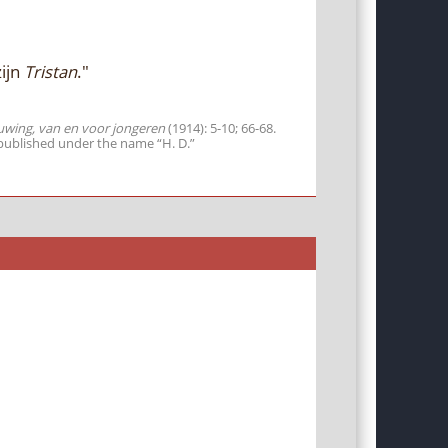
ijn
Tristan
."
uwing, van en voor jongeren
(1914): 5-10; 66-68.
published under the name “H. D.”