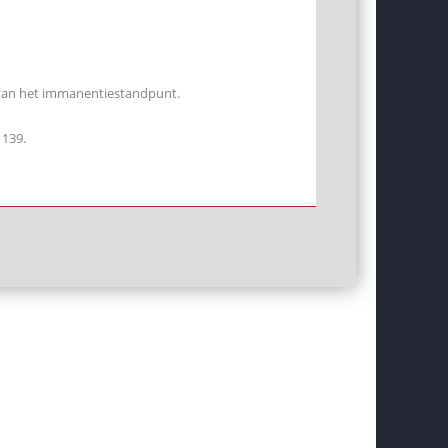
ng van het immanentiestandpunt.
 139.