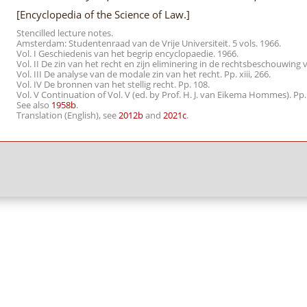
[Encyclopedia of the Science of Law.]
Stencilled lecture notes.
Amsterdam: Studentenraad van de Vrije Universiteit. 5 vols. 1966.
Vol. I Geschiedenis van het begrip encyclopaedie. 1966.
Vol. II De zin van het recht en zijn eliminering in de rechtsbeschouwi
Vol. III De analyse van de modale zin van het recht. Pp. xiii, 266.
Vol. IV De bronnen van het stellig recht. Pp. 108.
Vol. V Continuation of Vol. V (ed. by Prof. H. J. van Eikema Hommes). Pp.
See also
1958b
.
Translation (English), see
2012b
and
2021c
.