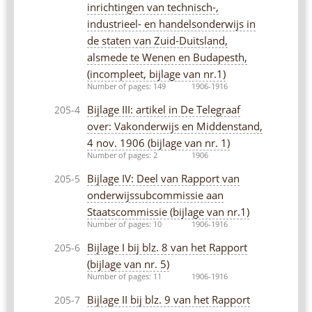
inrichtingen van technisch-,
industrieel- en handelsonderwijs in
de staten van Zuid-Duitsland,
alsmede te Wenen en Budapesth,
(incompleet, bijlage van nr.1)
Number of pages: 149
1906-1916
Bijlage III: artikel in De Telegraaf
205-4
over: Vakonderwijs en Middenstand,
4 nov. 1906 (bijlage van nr. 1)
Number of pages: 2
1906
Bijlage IV: Deel van Rapport van
205-5
onderwijssubcommissie aan
Staatscommissie (bijlage van nr.1)
Number of pages: 10
1906-1916
Bijlage I bij blz. 8 van het Rapport
205-6
(bijlage van nr. 5)
Number of pages: 11
1906-1916
Bijlage II bij blz. 9 van het Rapport
205-7