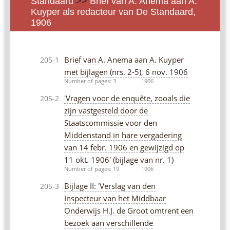
Standaard
>>
Brief van A. Anema aan A.
Kuyper als redacteur van De Standaard,
1906
Brief van A. Anema aan A. Kuyper
205-1
met bijlagen (nrs. 2-5), 6 nov. 1906
Number of pages: 3
1906
'Vragen voor de enquête, zooals die
205-2
zijn vastgesteld door de
Staatscommissie voor den
Middenstand in hare vergadering
van 14 febr. 1906 en gewijzigd op
11 okt. 1906' (bijlage van nr. 1)
Number of pages: 19
1906
Bijlage II: 'Verslag van den
205-3
Inspecteur van het Middbaar
Onderwijs H.J. de Groot omtrent een
bezoek aan verschillende