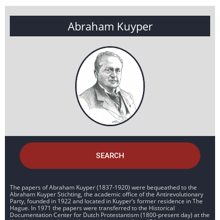
Abraham Kuyper
SEARCH
The papers of Abraham Kuyper (1837-1920) were bequeathed to the
Abraham Kuyper Stichting, the academic office of the Antirevolutionary
Party, founded in 1922 and located in Kuyper’s former residence in The
Hague. In 1971 the papers were transferred to the Historical
Documentation Center for Dutch Protestantism (1800-present day) at the