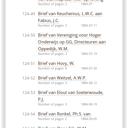
Number of pages: 2
1884-07
Brief van Keuchenius, L.W.C. aan
124-49
Fabius, J.C.
Number of pages: 5
1884-07-11
Brief van Vereniging voor Hoger
124-50
Onderwijs op GG, Directeuren aan
Oppedijk, W.M.
Number of pages: 2
1884-07-19
Brief van Hovy, W.
124-51
Number of pages: 6
1884-07-20
Brief van Weitzel, A.W.P.
124-52
Number of pages: 3
1884-08-12
Brief van Elout van Soeterwoude,
124-53
P.J.
Number of pages: 3
1884-08-19
Brief van Ronkel, Ph.S. van
124-54
Number of pages: 2
1884-09-05