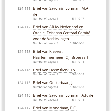
Brief van Savornin Lohman, M.A.
124-111
de
Number of pages: 4
1884-10-17
Brief van AR Kv Nederland en
124-112
Oranje, Zeist aan Centraal Comité
voor de Verkiezingen
Number of pages: 2
1884-10-18
Brief van Kiesver.
124-113
Haarlemmermeer, C,J, Broesaart
Number of pages: 1
1884-10-18
Brief van Heemskerk, Th.
124-114
Number of pages: 2
1884-10-18
Brief van Oosterbaan, J.
124-115
Number of pages: 4
1884-10-18
Brief van Savornin Lohman, A.F. de
124-116
Number of pages: 3
1884-10-18
Brief van Mondriaan, P.C.
124-117