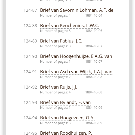
Brief van Savornin Lohman, A.F. de
124-87
Number of pages: 4
1884-10-04
Brief van Keuchenius, L.W.C.
124-88
Number of pages: 3
1884-10-06
Brief van Fabius, J.C.
124-89
Number of pages: 3
1884-10-07
Brief van Hoogenhuijze, E.A.G. van
124-90
Number of pages: 1
1884-10-07
Brief van Asch van Wijck, T.A.J. van
124-91
Number of pages: 2
1884-10-08
Brief van Ruijs, J.J.
124-92
Number of pages: 4
1884-10-08
Brief van Bylandt, F. van
124-93
Number of pages: 1
1884-10-09
Brief van Hoogeveen, G.A.
124-94
Number of pages: 3
1884-10-09
Brief van Roodhuijzen, P.
124-95