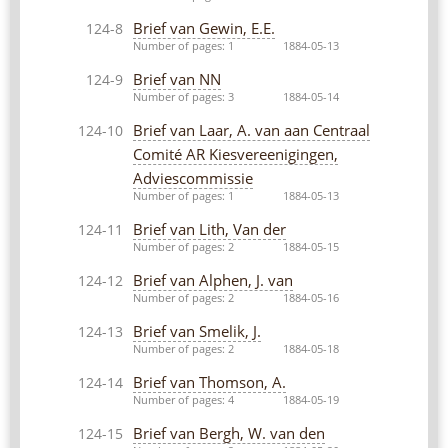
Brief van Gewin, E.E.
124-8
Number of pages: 1
1884-05-13
Brief van NN
124-9
Number of pages: 3
1884-05-14
Brief van Laar, A. van aan Centraal
124-10
Comité AR Kiesvereenigingen,
Adviescommissie
Number of pages: 1
1884-05-13
Brief van Lith, Van der
124-11
Number of pages: 2
1884-05-15
Brief van Alphen, J. van
124-12
Number of pages: 2
1884-05-16
Brief van Smelik, J.
124-13
Number of pages: 2
1884-05-18
Brief van Thomson, A.
124-14
Number of pages: 4
1884-05-19
Brief van Bergh, W. van den
124-15