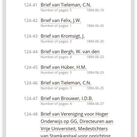
Brief van Tieleman, C.N.
124-41
Number of pages: 5
1884-06-19
Brief van Felix, J.W.
124-42
Number of pages: 1
1884-06-20
Brief van Kromsigt, J.
124-43
Number of pages: 3
1884-06-20
Brief van Bergh, W. van den
124-44
Number of pages: 4
1884-06-23
Brief van Hüber, H.M.
124-45
Number of pages: 3
1884-06-23
Brief van Tieleman, C.N.
124-46
Number of pages: 3
1884-06-25
Brief van Brouwer, I.D.B.
124-47
Number of pages: 4
1884-06-27
Brief van Vereniging voor Hoger
124-48
Onderwijs op GG, Directeuren aan
Vrije Universiteit, Medestichters
van Stamkapitaal voor oprichting