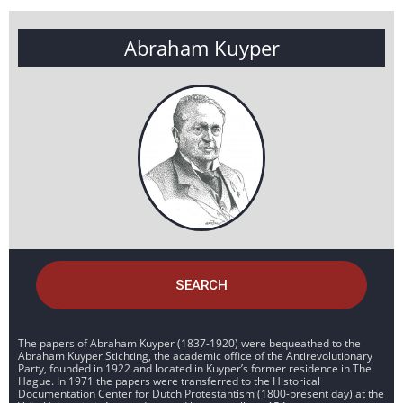
Abraham Kuyper
SEARCH
The papers of Abraham Kuyper (1837-1920) were bequeathed to the
Abraham Kuyper Stichting, the academic office of the Antirevolutionary
Party, founded in 1922 and located in Kuyper’s former residence in The
Hague. In 1971 the papers were transferred to the Historical
Documentation Center for Dutch Protestantism (1800-present day) at the