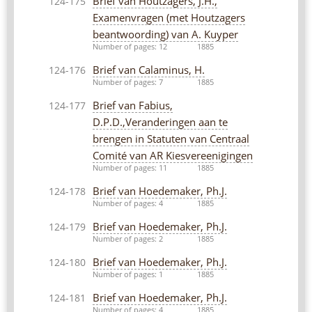
Brief van Houtzagers, J.H.,
124-175
Examenvragen (met Houtzagers
beantwoording) van A. Kuyper
Number of pages: 12
1885
Brief van Calaminus, H.
124-176
Number of pages: 7
1885
Brief van Fabius,
124-177
D.P.D.,Veranderingen aan te
brengen in Statuten van Centraal
Comité van AR Kiesvereenigingen
Number of pages: 11
1885
Brief van Hoedemaker, Ph.J.
124-178
Number of pages: 4
1885
Brief van Hoedemaker, Ph.J.
124-179
Number of pages: 2
1885
Brief van Hoedemaker, Ph.J.
124-180
Number of pages: 1
1885
Brief van Hoedemaker, Ph.J.
124-181
Number of pages: 4
1885