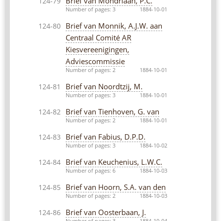
Brief van Mondriaan, P.C.
124-79
Number of pages: 3
1884-10-01
Brief van Monnik, A.J.W. aan
124-80
Centraal Comité AR
Kiesvereenigingen,
Adviescommissie
Number of pages: 2
1884-10-01
Brief van Noordtzij, M.
124-81
Number of pages: 3
1884-10-01
Brief van Tienhoven, G. van
124-82
Number of pages: 2
1884-10-01
Brief van Fabius, D.P.D.
124-83
Number of pages: 3
1884-10-02
Brief van Keuchenius, L.W.C.
124-84
Number of pages: 6
1884-10-03
Brief van Hoorn, S.A. van den
124-85
Number of pages: 2
1884-10-03
Brief van Oosterbaan, J.
124-86
Number of pages: 3
1884-10-04