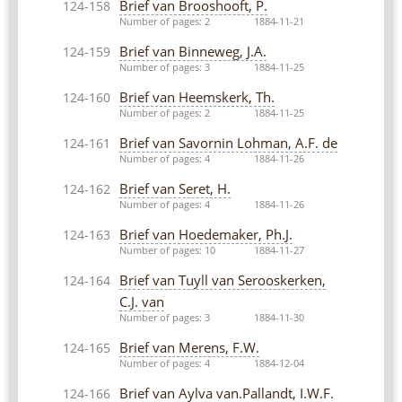
Brief van Brooshooft, P.
124-158
Number of pages: 2
1884-11-21
Brief van Binneweg, J.A.
124-159
Number of pages: 3
1884-11-25
Brief van Heemskerk, Th.
124-160
Number of pages: 2
1884-11-25
Brief van Savornin Lohman, A.F. de
124-161
Number of pages: 4
1884-11-26
Brief van Seret, H.
124-162
Number of pages: 4
1884-11-26
Brief van Hoedemaker, Ph.J.
124-163
Number of pages: 10
1884-11-27
Brief van Tuyll van Serooskerken,
124-164
C.J. van
Number of pages: 3
1884-11-30
Brief van Merens, F.W.
124-165
Number of pages: 4
1884-12-04
Brief van Aylva van.Pallandt, I.W.F.
124-166