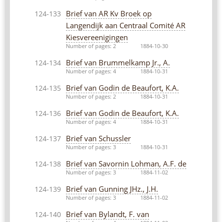
Brief van AR Kv Broek op
124-133
Langendijk aan Centraal Comité AR
Kiesvereenigingen
Number of pages: 2
1884-10-30
Brief van Brummelkamp Jr., A.
124-134
Number of pages: 4
1884-10-31
Brief van Godin de Beaufort, K.A.
124-135
Number of pages: 2
1884-10-31
Brief van Godin de Beaufort, K.A.
124-136
Number of pages: 4
1884-10-31
Brief van Schussler
124-137
Number of pages: 3
1884-10-31
Brief van Savornin Lohman, A.F. de
124-138
Number of pages: 3
1884-11-02
Brief van Gunning JHz., J.H.
124-139
Number of pages: 3
1884-11-02
Brief van Bylandt, F. van
124-140