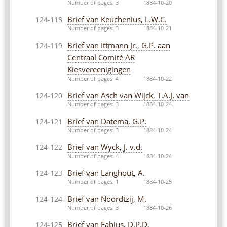
Number of pages: 3
1884-10-20
Brief van Keuchenius, L.W.C.
124-118
Number of pages: 3
1884-10-21
Brief van Ittmann Jr., G.P. aan
124-119
Centraal Comité AR
Kiesvereenigingen
Number of pages: 4
1884-10-22
Brief van Asch van Wijck, T.A.J. van
124-120
Number of pages: 3
1884-10-24
Brief van Datema, G.P.
124-121
Number of pages: 3
1884-10-24
Brief van Wyck, J. v.d.
124-122
Number of pages: 4
1884-10-24
Brief van Langhout, A.
124-123
Number of pages: 1
1884-10-25
Brief van Noordtzij, M.
124-124
Number of pages: 3
1884-10-26
Brief van Fabius, D.P.D.
124-125