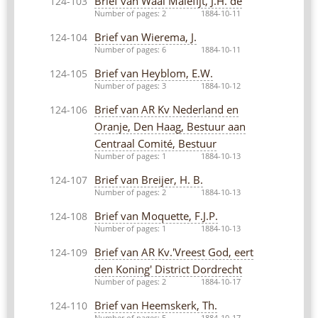
Brief van Waal Malefijt, J.H. de
124-103
Number of pages: 2
1884-10-11
Brief van Wierema, J.
124-104
Number of pages: 6
1884-10-11
Brief van Heyblom, E.W.
124-105
Number of pages: 3
1884-10-12
Brief van AR Kv Nederland en
124-106
Oranje, Den Haag, Bestuur aan
Centraal Comité, Bestuur
Number of pages: 1
1884-10-13
Brief van Breijer, H. B.
124-107
Number of pages: 2
1884-10-13
Brief van Moquette, F.J.P.
124-108
Number of pages: 1
1884-10-13
Brief van AR Kv.'Vreest God, eert
124-109
den Koning' District Dordrecht
Number of pages: 2
1884-10-17
Brief van Heemskerk, Th.
124-110
Number of pages: 5
1884-10-17