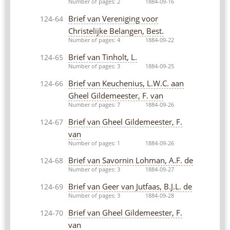
Number of pages: 2
1884-09-16
Brief van Vereniging voor
124-64
Christelijke Belangen, Best.
Number of pages: 4
1884-09-22
Brief van Tinholt, L.
124-65
Number of pages: 3
1884-09-25
Brief van Keuchenius, L.W.C. aan
124-66
Gheel Gildemeester, F. van
Number of pages: 7
1884-09-26
Brief van Gheel Gildemeester, F.
124-67
van
Number of pages: 1
1884-09-26
Brief van Savornin Lohman, A.F. de
124-68
Number of pages: 3
1884-09-27
Brief van Geer van Jutfaas, B.J.L. de
124-69
Number of pages: 3
1884-09-28
Brief van Gheel Gildemeester, F.
124-70
van