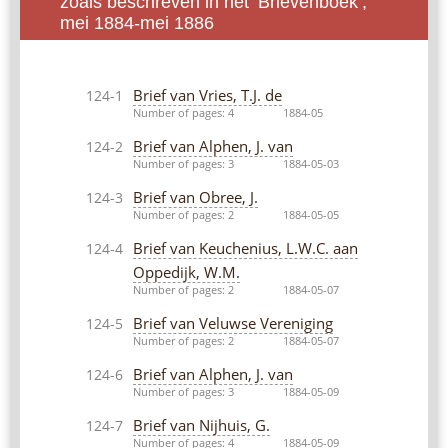
zoals beschreven in het ‘Brievenboek’,
mei 1884-mei 1886
Brief van Vries, T.J. de
124-1
Number of pages: 4
1884-05
Brief van Alphen, J. van
124-2
Number of pages: 3
1884-05-03
Brief van Obree, J.
124-3
Number of pages: 2
1884-05-05
Brief van Keuchenius, L.W.C. aan
124-4
Oppedijk, W.M.
Number of pages: 2
1884-05-07
Brief van Veluwse Vereniging
124-5
Number of pages: 2
1884-05-07
Brief van Alphen, J. van
124-6
Number of pages: 3
1884-05-09
Brief van Nijhuis, G.
124-7
Number of pages: 4
1884-05-09