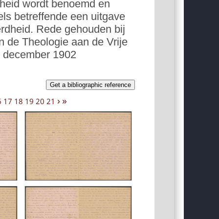
rdheid wordt benoemd en
ls betreffende een uitgave
rdheid. Rede gehouden bij
 de Theologie aan de Vrije
7 december 1902
Get a bibliographic reference
›
»
6
17
18
19
20
21