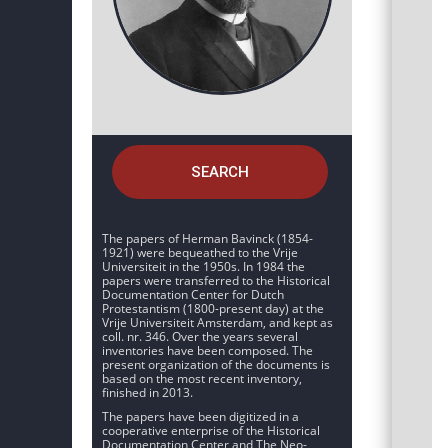
SEARCH
The papers of Herman Bavinck (1854-
1921) were bequeathed to the Vrije
Universiteit in the 1950s. In 1984 the
papers were transferred to the Historical
Documentation Center for Dutch
Protestantism (1800-present day) at the
Vrije Universiteit Amsterdam, and kept as
coll. nr. 346. Over the years several
inventories have been composed. The
present organization of the documents is
based on the most recent inventory,
finished in 2013.
The papers have been digitized in a
cooperative enterprise of the Historical
Documentation Center and The Neo-