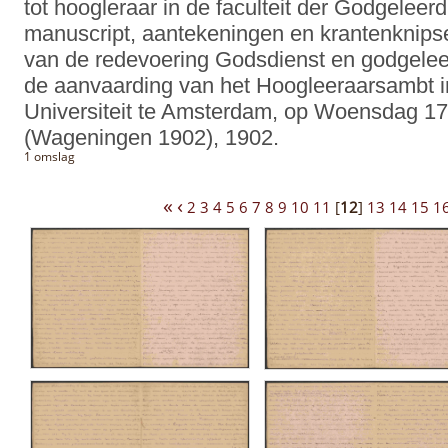
tot hoogleraar in de faculteit der Godgelee
manuscript, aantekeningen en krantenknipse
van de redevoering Godsdienst en godgelee
de aanvaarding van het Hoogleeraarsambt in
Universiteit te Amsterdam, op Woensdag 1
(Wageningen 1902), 1902.
1 omslag
«
‹
2
3
4
5
6
7
8
9
10
11
[
12
]
13
14
15
1