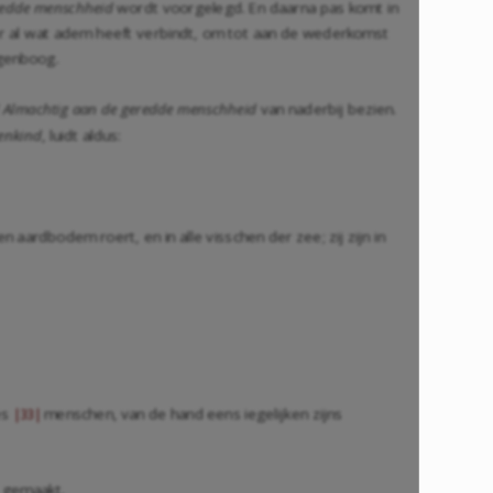
redde menschheid
wordt voorgelegd. En daarna pas komt in
ver al wat adem heeft verbindt, om tot aan de wederkomst
egenboog.
d Almachtig aan de geredde menschheid
van naderbij bezien.
henkind
, luidt aldus:
 aardbodem roert, en in alle visschen der zee; zij zijn in
es
menschen, van de hand eens iegelijken zijns
|33|
 gemaakt.