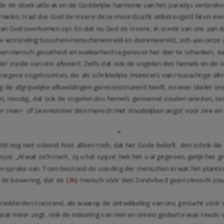
e de vloek uitbrak en de Goddelijke harmonie van het paradijs verbroken
ernielen. Had dus God de Heere deze moordzucht onbeteugeld laten wer
 van God overkomen zijn. En dat nu God de Heere, in stede van ons aan d
deze worsteling tusschen menschenwereld en dierenwereld, zich aan onze z
en mensch gevatheid en wakkerheid tegenover het dier te schenken, dat
der zonde van ons afweert. Zelfs dat ook de vogelen des hemels en de v
oegere vogelsoorten, die als schrikkelijke monsters van reusachtige af
de afgrijselijke afbeeldingen gereconstrueerd heeft, en wier skelet on
den, noodig, dat ook de vogelen des hemels genoemd zouden worden, te
er rivier- of zeemonster den mensch met doodelijken angst voor zee en 
*
 nog niet voleind. Niet alleen toch, dat het Gode belieft, den schrik die
pijze
. „Al wat zich roert, zij u tot spijze; heb het u al gegeven, gelijk het
een sprake van. Toen bestond de voeding der menschen in wat het plante
 de bewering, dat de
mensch vóór den Zondvloed geen vleesch zou 
|36|
 verwilderden toestand, als waarop de ontwikkeling van ons geslacht vóó
at meer zegt, ook de indeeling van rein en onrein gedierte was reeds 