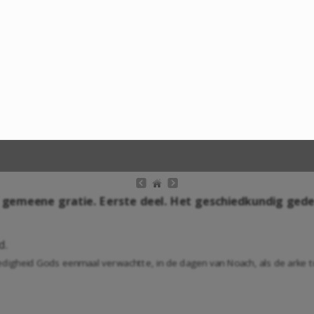
 gemeene gratie. Eerste deel. Het geschiedkundig gede
d.
gheid Gods eenmaal verwachtte, in de dagen van Noach, als de arke to