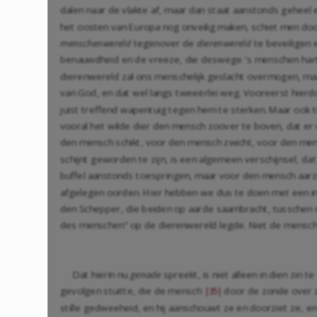
dalen naar de vlakte af, maar dan staat aanstonds geheel
het oosten van Europa nog onveilig maken, schiet men dood 
menschenwereld
tegenover de
dierenwereld
te beveiligen 
benauwdheid en de vreeze, die deswege 's menschen hart d
dierenwereld zal ons menschelijk geslacht overmogen, maa
van God, en dat wel langs tweeërlei weg. Vooreerst hierd
juist treffend wapentuig tegen hem te sterken. Maar ook
vooral het wilde dier den mensch zoover te boven, dat er v
den mensch schikt, voor den mensch zwicht, voor den mens
schijnt geworden te zijn, is een algemeen verschijnsel, dat
buffel aanstonds toespringen, maar voor den mensch aarzel
afgelegen oorden. Hier hebben we dus te doen met een indr
den Schepper, die beiden op aarde saambracht, tusschen 
des menschen" op de dierenwereld legde. Niet de mensch 
Dat hierin nu
genade
spreekt, is niet alleen in dien zi
gevolgen stuitte, die de mensch
door de zonde over z
|35|
stille gedweeheid, en hij aanschouwt ze en doorziet ze, 