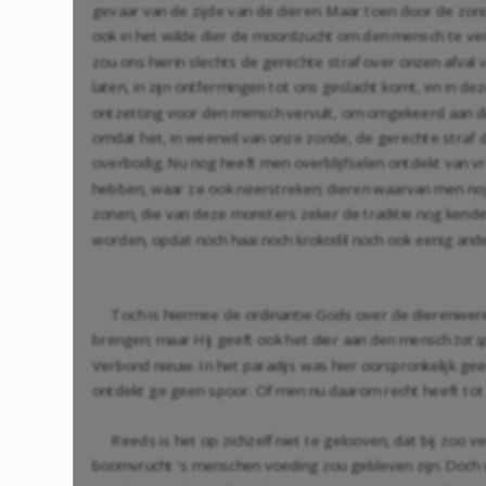
gevaar van de zijde van de dieren. Maar toen door de zond
ook in het wilde dier de moordzucht om den mensch te v
zou ons hierin slechts de gerechte straf over onzen afval
laten, in zijn ontfermingen tot ons geslacht komt, en in 
ontzetting voor den mensch vervult, om omgekeerd aan di
omdat het, in weerwil van onze zonde, de gerechte straf 
overbodig. Nu nog heeft men overblijfselen ontdekt van vr
hebben, waar ze ook neerstreken; dieren waarvan men nog 
zonen, die van deze monsters zeker de traditie nog ken
worden, opdat noch haai noch krokodil noch ook eenig and
Toch is hiermee de ordinantie Gods over de dierenwereld
brengen; maar Hij geeft ook het dier aan den mensch
tot s
Verbond nieuw. In het paradijs was hier oorspronkelijk g
ontdekt ge geen spoor. Of men nu daarom recht heeft tot
Reeds is het op zichzelf niet te gelooven, dat bij zoo
boomvrucht 's menschen voeding zou gebleven zijn. Doch w