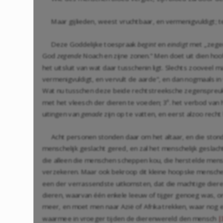
Maar gijlieden, weest vruchtbaar, en vermenigvuldigt; t
Deze Goddelijke toespraak
begint
en
eindigt
met „zegen 
God
zegende
Noach en zijne zonen." Men doet uit dien hoo
het uitsluit van wat daar tusschenin ligt. Slechts zooveel
vermenigvuldigt, en vervult de aarde", en dan nogmaals in 
Wat nu tusschen deze beide rechtstreeksche zegenspreuken 
met het vleesch der dieren te voeden; 3º. het verbod van h
uitingen van
genade
zijn op te vatten, en eerst alzoo rech
Acht personen stonden daar om het altaar, en die stonden
menschelijk geslacht gered, en zal het menschelijk gesla
die alleen die menschen scheppen kou, die herstelde mens
verzekeren. Maar ook bekroop dit kleine hoopske menschen
een der verrassendste uitkomsten, dat die machtige diere
dieren, waarvan één enkele leeuw of tijger genoeg was, 
meer, en moet men naar Azië of Afrika trekken, waar nog 
waarmee in vroeger tijden de dierenwereld den mensch
|