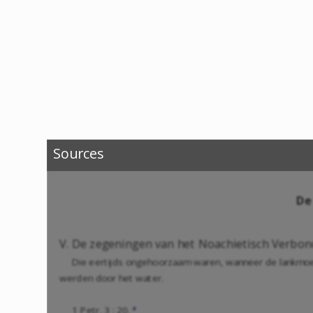
Sources
De
V. De zegeningen van het Noachietisch Verbon
Die eertijds ongehoorzaam waren, wanneer de lankmoedi
werden door het water.
a
1 Petr. 3 : 20.