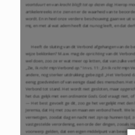
voortduurt
en van
kracht bliijft tot op dezen dag
. Hierop mo
artikelenreeks in te zien en er de waarheid van te beoorde
wordt. En in heel onze verdere beschouwing gaan we uit v
mij, en met al wat adem heeft dat nu nog leeft, en dat d
Heeft de sluiting van dit Verbond afgehangen van de b
wijze beklonken? M.a.w. mag de
oprichting
van dit Verbon
wel doen, zoo ze er wat meer op letten, dat van zulke ve
„Zie, Ik
richt
mijn Verbond
op
." In vs. 11: „En Ik
richt
mijn V
andere, nog sterker uitdrukking gebezigd: „Het Verbond d
eenig goedvinden of van eenige daad des menschen. Het i
Verbond tot stand. Het wordt niet gesloten, maar
opgeric
het dus gelijk met een
ordinantie Gods
. God vraagt niet, o
— Het best gevoelt ge dit, zoo ge het vergelijkt met den
Jeremia, dat Hij met zou en maan
een verbond
heeft. We le
vernietigen, zoodat dag en nacht niet zijn op hunnen tij
vastgestelde verordening, een orde der dingen, zooals Hi
voorwerp gelden, dat een eigen middelpunt van beweging