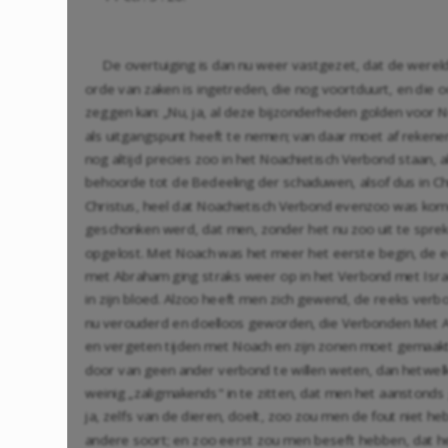
De overtuiging is dan nu weer vastgezet, dat de werel
orde van zaken is ingetreden, die nog voortduurt, en die 
zeggen kan: „Nu, ja, al deze bijzonderheden golden voor N
als uitgangspunt heeft te nemen; van daar moet af rekenen; 
nog altijd precies zoo in het Noachietisch Verbond staan, 
behoorde tot de Bedeeling der schaduwen, alsof dus in Chr
Christus, heel dat Noachietisch Verbond evenzoo was kom
geschonken werd, dat men, zonder het nu zoo uit te sprek
opgelost. Met Noach was het meer het eerste begin, de 
met Abraham ging straks weer op in het Verbond met Israël
in zijn bloed. Alzoo heeft men zich gewend, de reeks ver
nu verouderd en doelloos geworden, die Verbonden Met A
en vergeten tijden met Noach en zijn zonen moet gemaakt 
door van geen ander verbond te willen weten, dan hetwelk 
weinig „zaligmakends" in te zitten, dat men het aanstonds 
ja, zelfs van de dieren, doelt, zoo zou men de fout niet 
andere soort; en zoo eerst zou men beseft hebben, dat het 