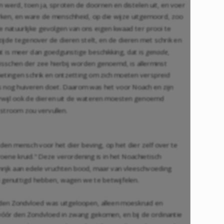
 werd, toen ja, sproten de doornen en distelen uit, en voer
ken, en ware de menschheid, op die wijze uitgemoord, zoo
e natuurlijke gevolgen van ons eigen kwaad ter prooi te
ijde tegenover de dieren stelt, en de dieren met schrik en
 is meer dan goedgunstige beschikking, dat is
genade
,
isschen der zee hierbij worden genoemd, is allerminst
metingen schrik en ontzetting om zich moeten verspreid
s nog huiveren doet. Daarom was het voor Noach en zijn
rwijl ook de dieren uit de wateren moesten genoemd
stroom zou vervullen.
 den mensch voor het dier beving, op het dier zelf over te
 groene kruid." Deze verordening is in het Noachietisch
nrijk aan edele vruchten bood, maar van vleeschvoeding
genuttigd hebben, wagen we te betwijfelen.
r den Zondvloed was uitgeloopen, alleen moeskruid en
vóór den Zondvloed in zwang gekomen, en bij de ordinantie