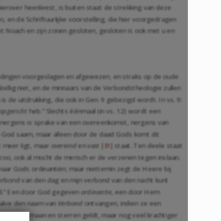
rover heenleest, is buiten staat de strekking van deze
 en de Schriftuurlijke voorstelling, die hier voorgedragen
 Noach en zijn zonen gesloten, gesloten is ook met u en
 bedingen voorgeslagen en afgewezen, en straks op de oude
ellig niet, en de minnaars van de Verbondstheologie zullen
u is de uitdrukking, die ook in Gen. 9 gebezigd wordt. In vs. 9:
opgericht
heb." Slechts éénmaal (in vs. 12) wordt een
r nergens is sprake van een overeenkomst, nergens van
n God saam, maar alleen door de daad Gods komt dit
et meer ligt, maar
overeind
en
vast
staat. Ten deele staat
|31|
et zoo, ook al mocht de mensch er de verzenen tegen inslaan.
naar Gods ordinantiën; maar niettemin zegt de Heere bij
 verbond van den dag en mijn verbond van den nacht kunt
vid." Een door God gegeven
ordinantie
, een door Hem
rhalve den naam van
Verbond
ontvangen, indien ze een
het zon, maan en sterren geldt, maar nog veel krachtiger