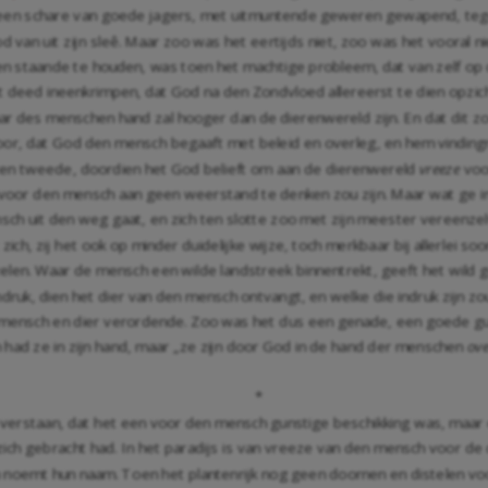
 een schare van goede jagers, met uitmuntende geweren gewapend, tegen 
van uit zijn sleê. Maar zoo was het eertijds niet, zoo was het vooral ni
en staande te houden, was toen het machtige probleem, dat van zelf op 
eed ineenkrimpen, dat God na den Zondvloed allereerst te dien opzicht
r des menschen hand zal hooger dan de dierenwereld zijn. En dat dit zo
oor, dat God den mensch begaaft met beleid en overleg, en hem vindingr
 ten tweede, doordien het God belieft om aan de dierenwereld
vreeze
voor
oor den mensch aan geen weerstand te denken zou zijn. Maar wat ge in he
ch uit den weg gaat, en zich ten slotte zoo met zijn meester vereenzel
 zich, zij het ook op minder duidelijke wijze, toch merkbaar bij allerlei 
en. Waar de mensch een wilde landstreek binnentrekt, geeft het wild ge
uk, dien het dier van den mensch ontvangt, en welke die indruk zijn zo
mensch en dier verordende. Zoo was het dus een genade, een goede gun
had ze in zijn hand, maar „ze zijn door God in de hand der menschen
ov
*
n te verstaan, dat het een voor den mensch gunstige beschikking was, m
ich gebracht had. In het paradijs is van vreeze van den mensch voor d
en noemt hun naam. Toen het plantenrijk nog geen doornen en distelen v