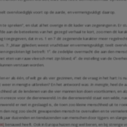
eelt overvloediglijk voort op de aarde, en vermenigvuldigt daarop.
te spreken", en sluit al het overige in dit kader van zegeningen in. Er st
fde aan de beteekenis van het gezegd verhaal te kort, zoo men dit kara
 mag toegegeven, dat in vs. 1 en 7 dit zegenende karakter meer regelrecht
vs. 7: „Maar gijlieden; weest vruchtbaar en vermenigvuldigt; teelt overvl
ingesloten ligt betreft: 1º. de zedelijke overmacht die aan den mensch
et eten van rauw vleesch met zijn bloed; 4º. de instelling van de Overhe
t kunnen verstaan worden.
 er als één, of wilt ge als vier gezinnen, met de vraag in het hart: Is 
cht weer in menigte uitbreken? En het antwoord was:
In menigte
, heel de 
chheid uit de lendenen van die vier mannen kon doen voortkomen, en al
 vreeze voor de dierenwereld. In die dierenwereld staat een wilde, ruw
nwereld er niet in geslaagd is, de toen zoo kleine menschheid uit te ro
om den nog zoo slecht gewapenden mensch te overvallen en te vernielen!
elk jaar duizenden en tienduizenden van menschen door tijgers en slan
benauwd heeft. Ook in Europa huizen nog wel beren, en bij strenge 
34|