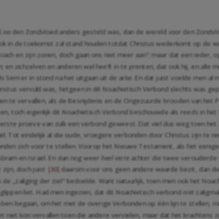
d
na
den Zondvloed anders gesteld was, dan de wereld
voor
den Zondvlo
ook in de toekomst zal stand houden totdat Christus wederkomt op de wo
oach en zijn zonen, doch gaan ons niet meer aan"; maar dat een ieder, op
en zichzelven en anderen wel heeft in te prenten, dat ook hij, en alle me
als Sem er in stond na het uitgaan uit de arke. En dat juist voelde men a
istus vervuld was, hetgeen in dit Noachietisch Verbond slechts was gepr
en te vervallen, als de Besnijdenis en de Ongezuurde brooden van het 
en, toch eigenlijk dit Noachietisch Verbond beschouwde als reeds in het
eerste proeve van zulk een verbond geweest. Dat viel dus weg toen he
. Tot eindelijk al die oude, vroegere verbonden door Christus zijn te ni
bonden zich voor te stellen. Voorop het Nieuwe Testament, als het eenig
bram en Israël. En dan nog weer
heel verre
achter die twee verouderde 
zijn, doch juist
daarom voor ons geen andere waarde bezit, dan di
|30|
de „zaliging der ziel" bedoelde. Want natuurlijk, toen men ook het Noach
glippen liet. Had men ingezien, dat dit Noachietisch verbond
niet
zaligmak
hebben begaan, om het met de overige Verbonden op één lijn te stellen,
niet kon vervallen toen die andere vervielen, maar dat het krachtens zij