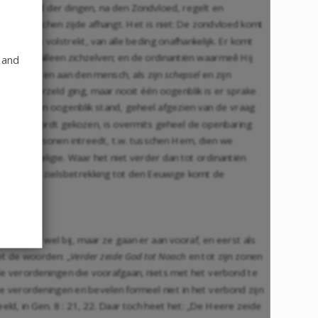
steldheid der dingen, na den Zondvloed, regelt en
an 's menschen zijde afhangt. Het is niet: De zondvloed komt
lofte is volstrekt, van alle beding onafhankelijk. Er komt
Verbond alleen zichzelven; en de ordinantiën waarmeê Hij
 and
d instelt en aan den mensch, als zijn
schepsel
en zijn
erbond verzeld ging, maar nooit één oogenblik is er sprake
t op dezen oogenblik stand, geheel afgezien van de vraag
verbond wordt gekozen, is overmits geheel de openbaring
n twee personen intreedt, t.w. tusschen Hem, dien we
rm der Religie. Waar het niet verder dan tot ordinantiën
 van een zielsbetrekking tot den Eeuwige komt de
 staan er wel bij, maar ze gaan er aan vooraf, en eerst als
et de woorden: „
Verder zeide God tot Noach
en tot zijn zonen
t de verordeningen die voorafgaan, niets met het verbond te
ze verordeningen en bevelen formeel niet in het verbond zijn
d, in Gen. 8 : 21, 22. Daar toch heet het: „De Heere zeide