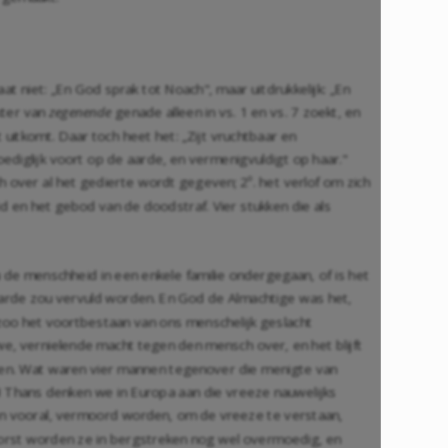
aat niet: „En God sprak tot Noach", maar uitdrukkelijk: „En
kter van
zegenende
genade alleen in vs. 1 en vs. 7 zoekt, en
 uitkomt. Daar toch heet het: „Zijt vruchtbaar en
oediglijk voort op de aarde, en vermenigvuldigt op haar."
 over al het gedierte wordt gegeven; 2º. het verlof om zich
id en het gebod van de doodstraf. Vier stukken die als
nu de menschheid in een enkele familie ondergegaan, of is het
aarde zou vervuld worden. En God de Almachtige was het,
zoo het voortbestaan van ons menschelijk geslacht
e, vernielende macht tegen den mensch over, en het blijft
eien. Wat waren vier mannen tegenover die menigte van
 Thans denken we in Europa aan die vreeze nauwelijks
gen vooral, vermoord worden, om de vreeze te verstaan,
vorst worden ze in bergstreken nog wel overmoedig, en