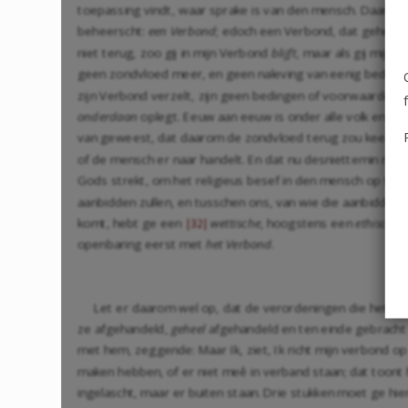
toepassing vindt, waar sprake is van den mensch. Daarom 
beheerscht:
een Verbond
; edoch een Verbond, dat geheel e
niet terug, zoo gij in mijn Verbond
blijft
, maar als gij mijn
geen zondvloed meer, en geen naleving van eenig beding h
zijn Verbond verzelt, zijn geen bedingen of voorwaarden, 
onderdaan
oplegt. Eeuw aan eeuw is onder alle volk en nat
van geweest, dat daarom de zondvloed terug zou keeren. G
of de mensch er naar handelt. En dat nu desniettemin nie
Gods strekt, om het religieus besef in den mensch op te w
aanbidden zullen, en tusschen ons, van wie die aanbidding
komt, hebt ge een
wettische
, hoogstens een
ethische
v
|32|
openbaring eerst met
het Verbond
.
Let er daarom wel op, dat de verordeningen die het No
ze afgehandeld,
geheel
afgehandeld en ten einde gebracht z
met hem, zeggende: Maar Ik, ziet, Ik richt mijn verbond op
maken hebben, of er niet meê in verband staan; dat toont h
ingelascht, maar er buiten staan. Drie stukken moet ge hi