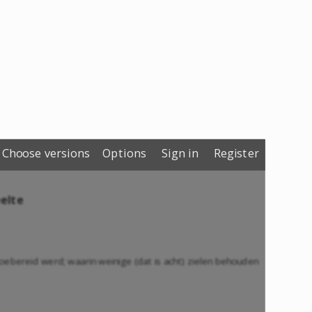
Choose versions
Options
Sign in
Register
elte
ebereid werd; waarin weinige (dat is acht) zielen behouden