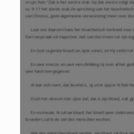
in zijn hart
." Dat is het eerste stuk. Op dat eerste volgt d
vs. 9-17 het derde stuk:
De oprichting van het Noachietisc
van Christus, geen algemeene verwoesting meer over deze
Laat ons daarom thans het Noachietisch Verbond voor e
Die toespraak vol majesteit, niet van den H
eere
tot zijn e
En God zegende Noach en zijne zonen, en Hij zeide tot h
En uwe vreeze, en uwe verschrikking zij over al het gedi
uwe hand overgegeven.
Al wat zich roert, dat levend is, zij u tot spijze; Ik heb 
Doch het vleesch met zijne ziel, dat is zijn bloed, zult gij
En voorwaar, Ik zal uw bloed, het bloed uwer zielen eis
broeders zal Ik de ziel des menschen eischen.
Wie des menschen bloed vergiet, zijn bloed zal door 