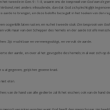
an het tweede in Gen. 9 : 1-8, waarin ons de
toespraak van God aan de ge
h Verbond
, niet anders inhoudende, dan dat God zich plechtiglijk tegeno
 aarde te brengen, en deze belofte bezegelt in het teeken van den r
en oogenblik laten rusten, en nu het tweede stuk:
Die toespraak van Go
igen volk maar van den Schepper des hemels en der aarde
tot alle mensc
en: Zijt vruchtbaar en vermenigvuldigt, en vervult de aarde.
erte der aarde, en over al het gevogelte des hemels; in al wat zich op den
het u al gegeven, gelijk het groene kruid.
 niet eten.
chen; van de hand van alle gedierte zal Ik het eischen; ook van de hand d
den mensch vergoten worden; want God heeft den mensch naar zijn beeld