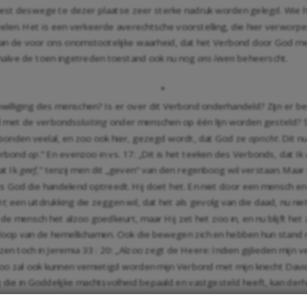
est deswege te dezer plaatse zeer sterke nadruk worden gelegd. Wie hie
elen. Het is een verkeerde averechtsche voorstelling, die hier verworpen,
an de voor ons onomstootelijke waarheid, dat het Verbond door God met
erhalve de toen ingetreden toestand ook nu nog
ons leven
beheerscht.
*
ewilliging des menschen? Is er over dit Verbond onderhandeld? Zijn er
d met de verbonds
sluiting
onder menschen op één lijn worden gesteld? St
rbonden veelal, en zoo ook hier, gezegd wordt, dat God ze
opricht
. Dit n
erbond
op
." En evenzoo in vs. 17: „Dit is het teeken des Verbonds, dat Ik
at Ik
geef
," tenzij men dit „geven" van den regenboog wil verstaan. Maa
s God die handelend optreedt. Hij doet het. En niet door een mensch e
ht
; een uitdrukking die zeggen wil, dat het als gevolg van die daad, nu ni
f de mensch het alzoo goedkeurt, maar Hij zet het zoo in, en nu blijft h
 loop van de hemellichamen. Ook die bewegen zich en hebben hun stand 
zen toch in Jeremia 33 : 20: „Alzoo zegt de Heere: Indien gijlieden mijn
d, zoo zal ook kunnen vernietigd worden mijn Verbond met mijn knecht Da
j die in Goddelijke machtsvolheid bepaald en vastgesteld heeft, kan de
 heeft. Vandaar dat deze naam van
Verbond
reeds gebezigd wordt, waar 