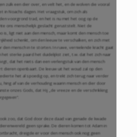
zulk een dier over, en velt het, en de wolven die vooral
et in Noachs dagen. Het vraagstuk, om zich als
den voorgrond trad, en het is nu met het oog op de
e ons menschelijk geslacht geruststelt. Niet de
o is, ligt niet aan den mensch, maar komt den mensch toe
ijkheid schenkt, om den leeuw te verschalken, en zich met
 den mensch in te storten. In ruwe, vernielende kracht gaat
t sterke paard het duidelijkst ziet, t.w. dat het zich naar
vigt, dat het niets dan een verlengstuk van den mensch
soort dieren openbaart. De leeuw uit het woud zal op den
dierte het al spoedig op, en trekt zich terug naar verder
u, hing af van de verhouding waarin mensch en dier door
ste onzes Gods, dat Hij „de vreeze en de verschrikking
ergegeven
".
aar ook zoo, dat God door deze daad van genade de kwade
e dierenwereld geen sprake. De dieren komen tot Adam in
oortbracht, dreigde er voor den mensch ook nog geen