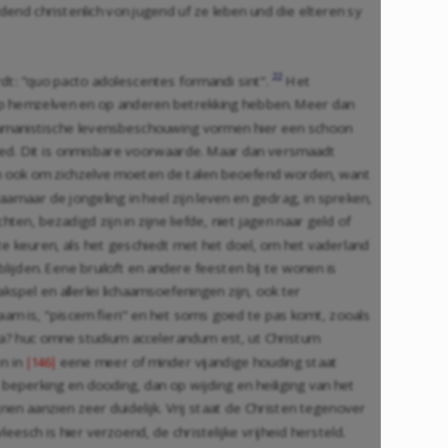
rdend christenlich von jugend uf ze leben und die elteren sy
22
rdt: "quo pacto adolescentes formandi sint".
Het
 op hemzelven en op anderen betrekking hebben. Meer dan
en humanistische levensbeschouwing vormen hier een schoon
ed. Dit is onmisbare voorwaarde. Maar dan versmaadt
n en ook om zichzelve moeten de talen beoefend worden, want
arnaar de jongeling in heel zijn leven en gedrag, in spreken,
en, bezadigd zijn in zijne liefde, niet jagen naar geld of
e keuren, als het geschiedt met het doel, om het vaderland
ijden. Eene bruiloft en andere feesten bij te wonen is
spel en allerlei lichaamsoefeningen zijn, ook ter
am is, "piscem fieri" en het soms goed te pas komt, zooals
ta? huc omne studium accelerandum est, ut Christum
en in
eene meer of minder vijandige houding staat
|146|
 beperking en dooding, dan op wijding en heiliging van het
jnen aanzien zeer duidelijk. Vrij staat de Christen tegenover
eesch is hier verzoend, de christelijke vrijheid hersteld.