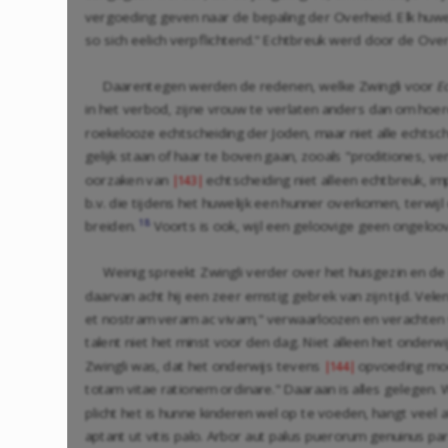
vergoeding geven naar de bepaling der Overheid. Elk huweli
so sich eelich verpflichtend." Echtbreuk werd door de Ove
Daarentegen werden de redenen, welke Zwingli voor
E
in het verbod, zijne vrouw te verlaten anders dan om hoere
roekelooze echtscheiding der Joden, maar niet alle echts
gelijk staan of haar te boven gaan, zooals "proditiones, venefi
oorzaken van
echtscheiding niet alleen echtbreuk, i
|143|
b.v. die tijdens het huwelijk een hunner overkomen, terw
18
breiden.
Voorts is ook, wijl een geloovige geen ongeloov
Weinig spreekt Zwingli verder over het huisgezin en d
daarvan acht hij een zeer ernstig gebrek van zijn tijd. Ve
et nostram veram ac vivam," verwaarloozen en verachten w
talent niet het minst voor den dag. Niet alleen het onder
Zwingli was, dat het onderwijs tevens
opvoeding moet
|144|
totam vitae rationem ordinare." Daaraan is alles gelegen. 
plicht het is hunne kinderen wel op te voeden, hangt veel
aptant ut vitis palo. Arbor aut palus puerorum genuinus 