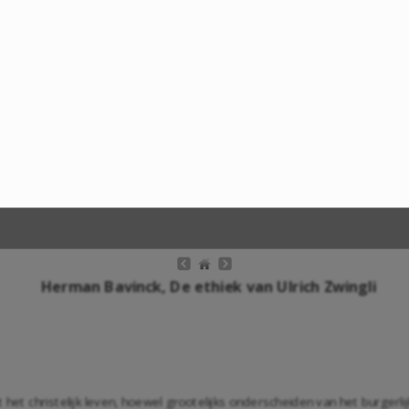
Herman Bavinck, De ethiek van Ulrich Zwingli
het christelijk leven, hoewel grootelijks onderscheiden van het burgerli