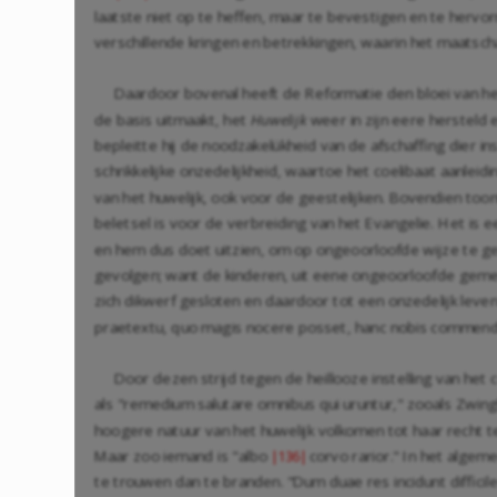
laatste niet op te heffen, maar te bevestigen en te hervor
verschillende kringen en betrekkingen, waarin het maatscha
Daardoor bovenal heeft de Reformatie den bloei van het
de basis uitmaakt, het
Huwelijk
weer in zijn eere hersteld 
bepleitte hij de noodzakelükheid van de afschaffing dier inst
schrikkelijke onzedelijkheid, waartoe het coelibaat aanleidi
van het huwelijk, ook voor de geestelijken. Bovendien toon
beletsel is voor de verbreiding van het Evangelie. Het is 
en hem dus doet uitzien, om op ongeoorloofde wijze te g
gevolgen; want de kinderen, uit eene ongeoorloofde geme
zich dikwerf gesloten en daardoor tot een onzedelijk leve
praetextu, quo magis nocere posset, hanc nobis commenda
Door dezen strijd tegen de heillooze instelling van het
als "remedium salutare omnibus qui uruntur," zooals Zwingl
hoogere natuur van het huwelijk volkomen tot haar recht te 
Maar zoo iemand is "albo
corvo rarior." In het algeme
|136|
te trouwen dan te branden. "Dum duae res incidunt difficiles,