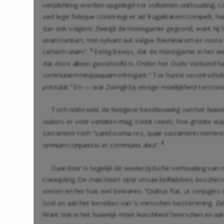
verplichting worden opgelegd tot volkomen onthouding, to
sed lege fideque constringi et ad frugalitatem compelli, hau
dan ook volgens Zwingli de monogamie gegrond, want hij 
unam tantum, non sylvam aut vulgus foeminarum ex costa fi
5
carnem unam".
Eenig bewijs, dat de monogamie in het wez
dat deze alleen geoorloofd is. Onder het Oude Verbond h
communem nequaquam infringunt." Tot hunne verontschuldigi
postulat." En — wat Zwingli bij eenige moeilijkheid terstond
Toch ontbreekt de hoogere beschouwing van het huwelijk
ouders er voor verlaten mag, toont reeds, hoe groote waa
sacrament toch "sanctissima res, quae sacramenti nomencla
8
omnium conjunctio et communis alea".
Daardoor is tegelijk de wederzijdsche verhouding van ma
toewijding. De man moet zijne vrouw liefhebben, bescherm
wezen en het huis wel bewaren. "Quibus fiat, ut conjuges 
God en aan het bereiken van 's menschen bestemming. Zelfs h
Want ook in het huwelijk moet kuischheid heerschen en aa