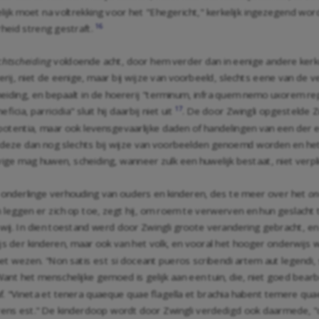
jk moet na voltrekking voor het "Ehegericht," kerkelijk ingezegend worde
16
rheid streng gestraft.
chtscheiding
voldoende acht, door hem verder dan in eenige andere kerkor
rij, niet de eenige, maar bij wijze van voorbeeld, slechts eene van de v
cheiding, en bepaalt in de hoererij "terminum, infra quem nemo uxorem r
17
cia, parricidia" sluit hij daarbij niet uit
. De door Zwingli opgestelde 
mpotentia, maar ook levensgevaarlijke daden of handelingen van een der 
ijl deze dan nog slechts bij wijze van voorbeelden genoemd worden en he
ige mag huwen, scheiding, wanneer zulk een huwelijk bestaat, niet verpl
e onderlinge verhouding van ouders en kinderen, des te meer over het
on
len leggen er zich op toe, zegt hij, om roem te verwerven en hun geslach
ij. In dien toestand werd door Zwingli groote verandering gebracht, en 
wijs der kinderen, maar ook van het volk, en vooral het hooger onderwij
 wezen. "Non satis est si doceant pueros scribendi artem aut legendi, 
Want het menschelijke gemoed is gelijk aan een tuin, die, niet goed bearb
 af. "Vineta et tenera quaeque quae flagella et brachia habent temere q
parens est." De kinderdoop wordt door Zwingli verdedigd ook daarmede, 