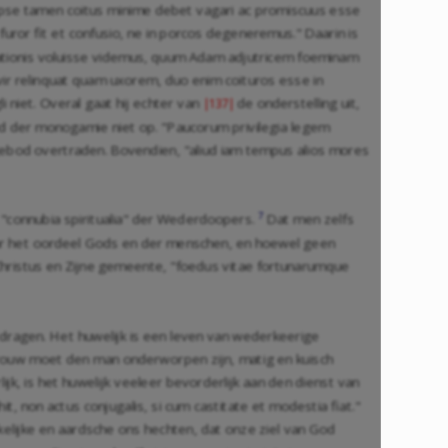
ipse tamen coitus minime debet vagari ac promiscuus esse
 furor fit et confusio, ne in porcos degeneremus." Daarin is
eationis voluisse videmus, quum Adam adjutricem foeminam
vir relinquat quam uxorem, duo enim coituros esse in
 niet. Overal gaat hij echter van
de onderstelling uit,
|137|
d der monogamie niet op. "Paucorum privilegia legem
 gebod overtraden. Bovendien, "aliud iam tempus alios mores
7
e "connubia spiritualia" der Wederdoopers.
Dat men zelfs
naar het oordeel Gods en der menschen, en hoewel geen
 Christus en Zijne gemeente, "foedus vitae fortunarumque
e dragen. Het huwelijk is een leven van wederkeerige
vrouw moet den man onderworpen zijn, matig en kuisch
lijk, is het huwelijk veeleer bevorderlijk aan den dienst van
t, non actus conjugalis, si cum castitate et modestia fiat."
elijke en aardsche ons hechten, dat onze ziel van God