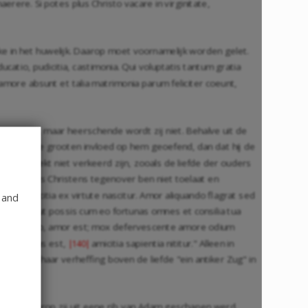
rere. Si potes plus Christo vacare in virginitate,
ke in het huwelijk. Daarop moet voornamelijk worden gelet.
tio, pudicitia, castimonia. Qui voluptatis tantum gratia
 amore absunt et talia matrimonia parum feliciter coeunt,
 te wijzen, maar heerschende wordt zij niet. Behalve uit de
ecten had te grooten invloed op hem geoefend, dan dat hij de
rd volstrekt niet verkeerd zijn, zooals de liefde der ouders
erhouding des Christens tegenover ben niet toelaat en
tibus, amicitia ex virtute nascitur. Amor aliquando flagrat sed
 and
a habeas, ut possis cum eo fortunas omnes et consilia tua
lam aliquando, amor est; mox defervescente amore odium
aepe caecus est,
amicitia sapientia nititur." Alleen in
|140|
ch blijft haar verheffing boven de liefde "ein antiker Zug" in
 wijze, waarop zij uit eene rib van Adam geschapen werd.