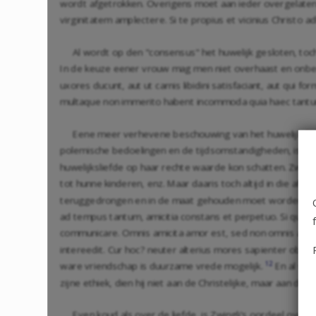
wordt afgetrokken. Overigens moet aan ieder overgelaten wo
virginitatem amplectere. Si te propius et vicinius Christo 
Al wordt op den "consensus" het huwelijk gesloten, toch
In de keuze eener vrouw mag men niet overhaast en onberad
uxores ducunt, aut ut carnis libidini satisfaciant, aut qui
multaque non immerito habent incommoda quia haec tantum 
Eene meer verhevene beschouwing van het huwelijk
|1
polemische bedoelingen en de tijdsomstandigheden, is dit b
huwelijksliefde op haar rechte waarde kon schatten. Zwingl
tot hunne kinderen, enz. Maar daaris toch altijd in die aff
teruggedrongen en in de maat gehouden moet worden. Bov
ad tempus tantum, amicitia constans et perpetuo. Si quem t
communicare. Omnis amicita amor est, sed non omnis amor 
intereedit. Cur hoc? neuter alterius mores sapienter obse
12
ware vriendschap is duurzame vrede mogelijk.
En al word
zijne ethiek, dien hij niet aan de Christelijke, maar aan de 
Even koud als over de liefde, is Zwingli's oordeel over 