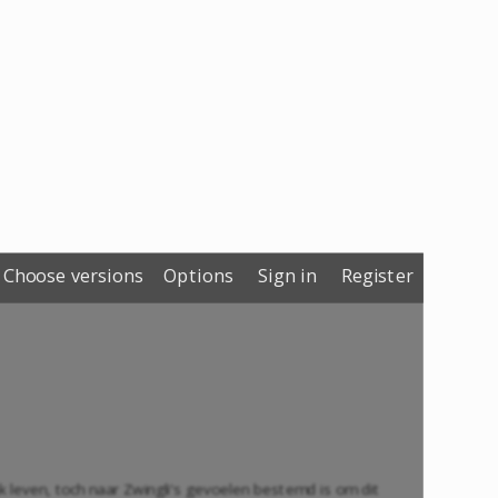
Choose versions
Options
Sign in
Register
jk leven, toch naar Zwingli's gevoelen bestemd is om dit