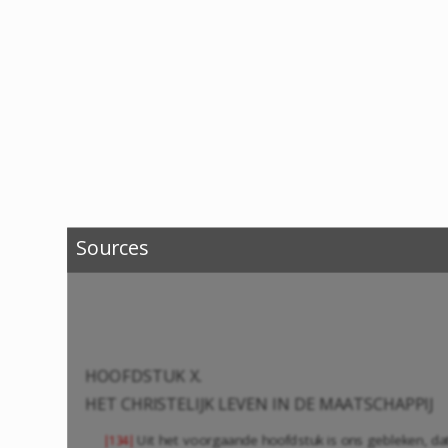
Sources
HOOFDSTUK X.
HET CHRISTELIJK LEVEN IN DE MAATSCHAPPIJ
Uit het voorgaande hoofdstuk is ons gebleken, dat 
|134|