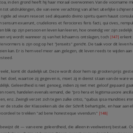
, in den grond heeft hij haar moraal overwonnen. Van de voorname mina
en tot uitdrukkingen, die van eene verachting van al het uiterlijke schijne
igide ad vivum resecet sed aliquando divino spiritu quem hausit consula
ensum exuerunt, crudeliores et ferociores feris facti, qui cives, rempu
n blik op zijn persoon en leven kan leeren, hoe oneindig ver zijn zedelij
men vrij wordt wanneer zij van het lichaam is ontslagen, toch
erkent 
|147|
ervormers is zijn oog op het "Jenseits" gericht. De taak voor dit leven
en kan. Er is hem veel meer aan gelegen, dit leven reeds te wijden aan 
esteed.
eekt, komt dit duidelijk uit. Deze wordt door hem op grooten prijs gest
het doel, waartoe zij gegeven is, moet zij in dienst staan van de ware w
adélijk. Geleerdheid is niet genoeg, indien zij niet met geloof gepaard g
en roem, handelen evenals iemand, die "pro hera et legitima uxore ancilla
n, enz. Zwingli verzet zich tegen zulke critici, "quibus ipsa mundities i
er de studie der Klassieken als die der Schrift behartigde, en haar aan 
 voordeel te trekken "ad bene honesteque vivendum."
|148|
bewijst dit — van eene geleerdheid, die alleen in veelweterij bestaat. Oo