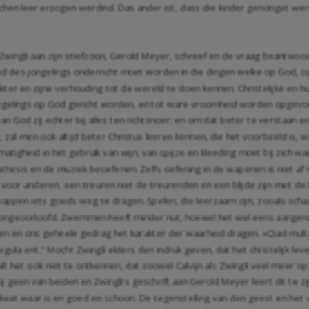
stlichen leer erzogen werdind. Das ander ist, dass die kinder genötiget we
 Zwingli aan zijn stiefzoon, Gerold Meyer, schreef en de vraag beantwoo
ed des jongelings onderricht moet worden in die dingen welke op God,
arakter en zijne verhouding tot de wereld te doen kennen. Christelijke 
ngelings op God gericht worden, en tot ware vroomheid worden opgevo
 van God zij echter bij alles ten richtsnoer; en om dat beter te verstaa
zal men ook altijd beter Christus leeren kennen, die het voorbeeld is, wa
igheid in het gebruik van wijn, van spijze en kleeding moet bij zich wacht
esis en de muziek beoefenen. Zelfs oefening in de wapenen is niet af t
oor anderen, een treuren niet de treurenden en een blijde zijn met de bl
happen iets goeds weg te dragen. Spelen, die leerzaam zijn, zooals schaak
jn ongeoorloofd. Zwemmen heeft minder nut, hoewel het wel eens aangena
eken en ons geheele gedrag het karakter der waarheid dragen. «Quid mul
gula erit." Mocht Zwingli elders den indruk geven, dat het christelijk lev
lt het ook niet te ontkennen, dat zoowel Calvijn als Zwingli veel meer op
ij geen van beiden en Zwingli's geschrift aan Gerold Meyer leert dit te zi
 alwat waar is en goed en schoon. De tegenstelling van den geest en het vl