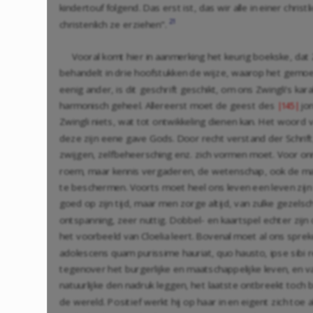
kindertouf folgend. Das erst ist, das wir alle in einer chri
21
christenlich ze erziehen".
Vooral komt hier in aanmerking het keurig boekske, dat
behandelt in drie hoofstukken de wijze, waarop het gemo
eenig ander, is dit geschrift geschikt, om ons Zwingli's k
harmonisch geheel. Allereerst moet de geest des
jo
|145|
Zwingli niets, wat tot ontwikkeling dienen kan. Het woord
deze zijn eene gave Gods. Door recht verstand der Schrift, 
zwijgen, zelfbeheersching enz. zich vormen moet. Voor onmat
roem, maar kennis vergaderen, de wetenschap, ook de math
te beschermen. Voorts moet heel ons leven een leven zijn v
goed op zijn tijd, maar men zorge altijd, van zulke gezelsc
ontspanning, zeer nuttig. Dobbel- en kaartspel echter zi
het voorbeeld van Cloelia leert. Bovenal moet al ons spr
adolescens quam purissime hauriat, quo hausto, ipse sibi re
tegenover het burgerlijke en maatschappelijke leven, en va
natuurlijke den nadruk leggen, het laatste ontbreekt toch b
de wereld. Positief werkt hij op haar in en eigent zich toe