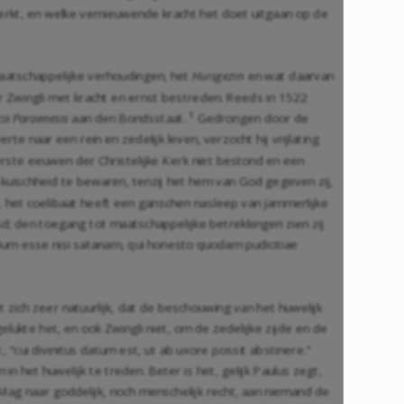
nwerkt, en welke vernieuwende kracht het doet uitgaan op de
maatschappelijke verhoudingen, het
Huisgezin
en wat daarvan
or Zwingli met kracht en ernst bestreden. Reeds in 1522
1
a Paraenesis
aan den Bondsstaat.
Gedrongen door de
te naar een rein en zedelijk leven, verzocht hij vrijlating
erste eeuwen der Christelijke Kerk niet bestond en een
de kuischheid te bewaren, tenzij het hem van God gegeven zij,
n, het coelibaat heeft een ganschen nasleep van jammerlijke
 den toegang tot maatschappelijke betrekkingen zien zij
lium esse nisi satanam, qui honesto quodam pudicitiae
 zich zeer natuurlijk, dat de beschouwing van het huwelijk
lukte het, en ook Zwingli niet, om de zedelijke zijde en de
 "cui divinitus datum est, ut ab uxore possit abstinere."
 in het huwelijk te treden. Beter is het, gelijk Paulus zegt,
Mag naar goddelijk, noch menschelijk recht, aan niemand de