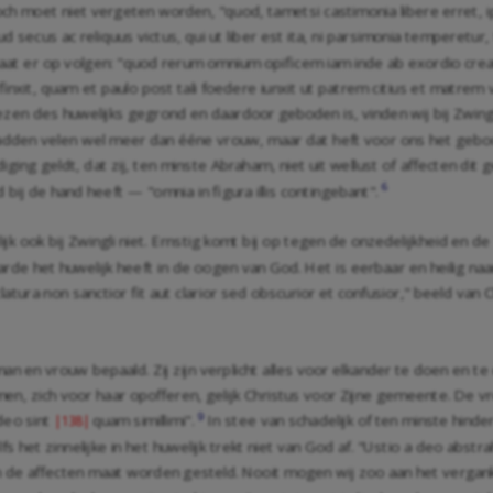
ch moet niet vergeten worden, "quod, tametsi castimonia libere erret, 
d secus ac reliquus victus, qui ut liber est ita, ni parsimonia temperetur,
laat er op volgen: "quod rerum omnium opificem iam inde ab exordio cr
nxit, quam et paulo post tali foedere iunxit ut patrem citius et matrem 
en des huwelijks gegrond en daardoor geboden is, vinden wij bij Zwingli
adden velen wel meer dan ééne vrouw, maar dat heft voor ons het gebo
ng geldt, dat zij, ten minste Abraham, niet uit wellust of affecten dit
6
 bij de hand heeft — "omnia in figura illis contingebant".
 ook bij Zwingli niet. Ernstig komt bij op tegen de onzedelijkheid en d
rde het huwelijk heeft in de oogen van God. Het is eerbaar en heilig 
tura non sanctior fit aut clarior sed obscurior et confusior," beeld van
n en vrouw bepaald. Zij zijn verplicht alles voor elkander te doen en t
en, zich voor haar opofferen, gelijk Christus voor Zijne gemeente. De 
9
deo sint
quam simillimi".
In stee van schadelijk of ten minste hinder
|138|
et zinnelijke in het huwelijk trekt niet van God af. "Ustio a deo abstrahi
n de affecten maat worden gesteld. Nooit mogen wij zoo aan het vergank