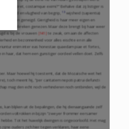
non sentiret, costamque eximi?" Behalve dat zij listiger is
13
pzinnigheid en vlugheid van begrip,
wijsheid (sapientia)
lei zonden geneigd. Gierigheid is haar meer eigen en
r van die gebreken genezen. Maar deze brengt bij haar weer
ugd is bij de vrouwen
te zwak, om aan de affecten
|141|
rheid en bezonnenheid voor alles eischte en in alle
eperiuntur enim inter eas honestae quaedam piae et fortes,
e in haar, dat hem een gunstiger oordeel vellen doet. Zelfs
tsnoer. Maar hoewel hij toestemt, dat de Mozaïsche wet het
), toch meent hij, "per caritatem nepoti patrui defuncti
chap mag den echt noch verhinderen noch ontbinden, wijl de
 kan blijken uit de bepalingen, die hij dienaangaande zelf
 worden voltrokken in bijzijn "zweyer frommer eersamer
t hebbe. Tot het huwelijk dwingen is ongeoorloofd. Het mag
 zijne ouders zich hier tegen verklaren, haar eene