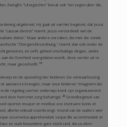
n. Zwingli's "Liturgisches" bevat ook "ein segen über die,
dening uitgebreid. Hij gaat uit van het beginsel, dat Jezus
ele "causae divortii" noemt. Jezus veroordeelt wel de
epudiare debet." Maar andere oorzaken, die met die zonde
Zurichsche "Chorgerichtsordnung," noemt dan ook onder de
echtgenooten, en zelfs geheel onschuldige dingen, ziekte
t aan de Overheid overgelaten wordt, deze verder uit te
19
icht, maar geoorloofd.
derwijs
en de
opvoeding
der kinderen. De verwaarloozing
t tot aanzien te brengen, maar onze kinderen "imaginem dei
in de regeling van het onderwijs komt zijn organiseerend
20
s werd door hem met zorg behartigd.
Grondbeginsel van
sed oportet insuper et moribus eos instituere bonis et
eid, allerlei onkruid voortbrengt. Vooral van de ouders wier
uaeque occurrentia apprehendunt seque illis accommodant et
"dass es ouch besundere gute stück sind, die us dem