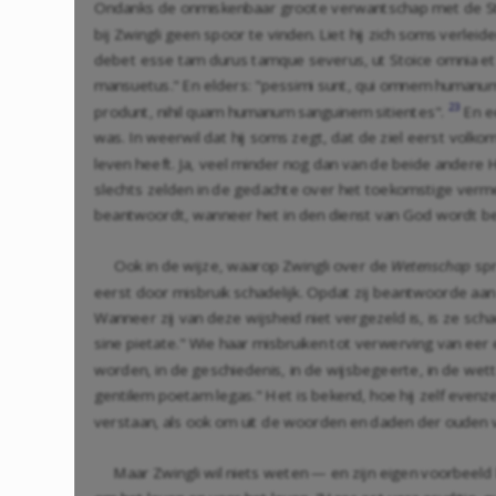
Ondanks de onmiskenbaar groote verwantschap met de Stoa
bij Zwingli geen spoor te vinden. Liet hij zich soms verleid
debet esse tam durus tamque severus, ut Stoice omnia et r
mansuetus." En elders: "pessimi sunt, qui omnem humanum s
23
produnt, nihil quam humanum sanguinem sitientes".
En ee
was. In weerwil dat hij soms zegt, dat de ziel eerst volko
leven heeft. Ja, veel minder nog dan van de beide andere H
slechts zelden in de gedachte over het toekomstige vermei
beantwoordt, wanneer het in den dienst van God wordt b
Ook in de wijze, waarop Zwingli over de
Wetenschap
spr
eerst door misbruik schadelijk. Opdat zij beantwoorde aan 
Wanneer zij van deze wijsheid niet vergezeld is, is ze sch
sine pietate." Wie haar misbruiken tot verwerving van eer 
worden, in de geschiedenis, in de wijsbegeerte, in de wette
gentilem poetam legas." Het is bekend, hoe hij zelf evenze
verstaan, als ook om uit de woorden en daden der ouden
Maar Zwingli wil niets weten — en zijn eigen voorbeeld 