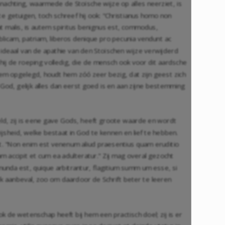
chting, waarmede de Stoïsche wijze op alles neerziet, is
n te getuigen, toch schreef hij ook: "Christianus homo non
t malis, is autem spiritus benignus est, commodus,
blicam, patriam, liberos denique pro pecunia vendunt ac
k ideaal van de apathie van den Stoïschen wijze verwijderd
hij de roeping volledig, die de mensch ook voor dit aardsche
 hem opgelegd, houdt hem zóó zeer bezig, dat zijn geest zich
God, gelijk alles dan eerst goed is en aan zijne bestemming
eld, zij is eene gave Gods, heeft groote waarde en wordt
ijsheid, welke bestaat in God te kennen en lief te hebben.
aat. "Non enim est venenum aliud praesentius quam eruditio
m accipit et cum ea adulteratur." Zij mag overal gezocht
mmunda est, quique arbitrantur, flagitium summ um esse, si
elk aanbeval, zoo om daardoor de Schrift beter te leeren
k de wetenschap heeft bij hem een practisch doel; zij is er