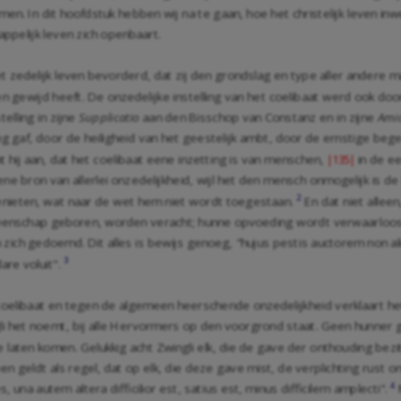
men. In dit hoofdstuk hebben wij na te gaan, hoe het christelijk leven i
ppelijk leven zich openbaart.
 zedelijk leven bevorderd, dat zij den grondslag en type aller andere 
en gewijd heeft. De onzedelijke instelling van het coelibaat werd ook do
elling in zijne
Supplicatio
aan den Bisschop van Constanz en in zijne
Amic
ng gaf, door de heiligheid van het geestelijk ambt, door de ernstige begeer
t hij aan, dat het coelibaat eene inzetting is van menschen,
in de e
|135|
eene bron van allerlei onzedelijkheid, wijl het den mensch onmogelijk is 
2
enieten, wat naar de wet hem niet wordt toegestaan.
En dat niet allee
enschap geboren, worden veracht; hunne opvoeding wordt verwaarloosd;
n zich gedoemd. Dit alles is bewijs genoeg, "hujus pestis auctorem non a
3
re voluit".
 coelibaat en tegen de algemeen heerschende onzedelijkheid verklaart het
i het noemt, bij alle Hervormers op den voorgrond staat. Geen hunner ge
laten komen. Gelukkig acht Zwingli elk, die de gave der onthouding bezit,
en geldt als regel, dat op elk, die deze gave mist, de verplichting rust om
4
 una autem altera difficilior est, satius est, minus difficilem amplecti".