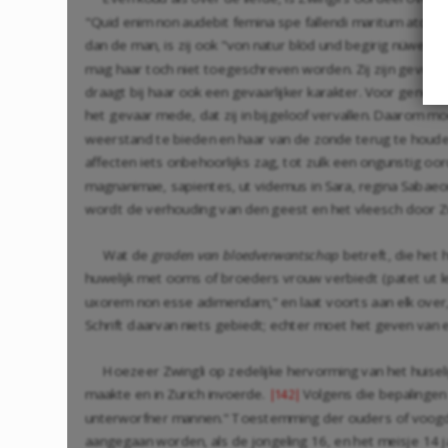
"Quid enim non audebit femina spe fallendi maritum atque l
dan de man, is zij ook "von natur blöd und begirig nüwer u
mag haar toch niet toegeschreven worden. Zij zijn gevoel
draagt bij haar ook een gevaarlijker karakter. Voor genot
het gevaar mede, dat zij in bijgeloof vervallen. Daarom
weerstand te bieden en haar van de zonde terug te houden.
affecten iets onbehoorlijks zag, tot zulk een ongunstig oor
magnanimae, sapientes, ut videmus in Sara, regina Sabaeoru
wordt de verhouding van den geest en het vleesch door Zw
Wat de
graden van bloedverwantschap
betreft, die het 
huwelijk met ooms of broeders vrouw verbiedt (patet ut lex
uxorem non esse adimendam," en laat voorts aan elk over,
Schrift daarvan niets gebiedt; echter moet het geven va
Hoezeer Zwingli op zedelijke hervorming van het huiselij
maakte en in Zurich invoerde.
Volgens die bepalingen
|142|
unterworfner mannen." Toestemming der ouders of voogden i
aangegaan worden, als de jongeling 16, en het meisje 14 ja