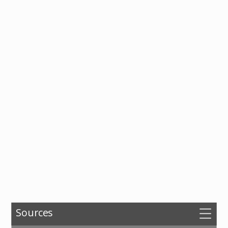
Sources