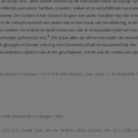
an de eeuw, enz., alles oefent invloed op de individuele mens en wijzigt 
erschillende personen, families, standen, volken en in verschillende toest
onomie. De zonden in het Oosten dragen een ander karakter dan die in h
, in de cultuurtoestand een ander dan in een staat van verwildering, in 
lijke zonden. De statistiek heeft bewezen, dat er in bepaalde tijden en
4
echtelijke geboorten enz.
. Wij staan allen op elk terrein onder de inv
genlijk gezegde erfzonde ook nog een Gesammtschuld en Gesammtthat der
e eindeloze rijkdom van al het geschapene, vormt ook de zonde een rijk, 
xamenv. h. Ontw.v. Tol. X 478-480. Witsius, Oec. foed. I c. 9. Mastricht Th
r eine Socialethik.3 Erlangen 1882.
s. III2 311v. Frank, Syst. der chr. Wahrh. I 463v. Dorner, Chr. Gl. II 158v. e