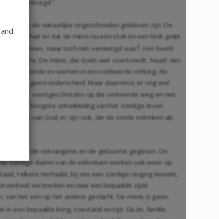
1
vens hem ontzegd
.
loren, en de natuurlijke ongeschonden gebleven zijn. De
 and
 verloren had en dat de mens nu een stok en een blok gelijk
2
n en bedorven, maar toch niet vernietigd was
. Het beeld
van de mens. De mens, die Gods wet overtreedt, houdt niet
ienst van de zonde en werken in een verkeerde richting. Als
tatief is er geen onderscheid. Maar daarom is er nog wel
 zijn evenver voortgeschreden op die verkeerde weg en niet
vang en de hoogste ontwikkeling van het zondige leven.
 koninkrijk van God; er zijn ook, die de zonde indrinken als
ok reeds met de ontvangenis en de geboorte gegeven. De
r de zondige daden van de individuen werken ook weer op
daad, telkens herhaald, bij ons een zondige neiging kweekt,
rdorvenheid versterken en naar een bepaalde zijde
n, van het een op het andere geslacht. De mens is geen
in een bepaalde kring, toestand en tijd. Gezin, familie,