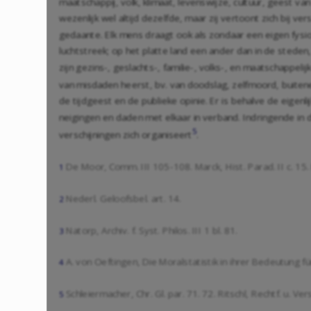
maatschappij, volk, klimaat, levenswijze, cultuur, geest v
wezenlijk wel altijd dezelfde, maar zij vertoont zich bij v
gedaante. Elk mens draagt ook als zondaar een eigen fysi
luchtstreek; op het platte land een ander dan in de steden
zijn gezins-, geslachts-, familie-, volks-, en maatschappe
van misdaden heerst, bv. van doodslag, zelfmoord, buiten
de tijdgeest en de publieke opinie. Er is behalve de ei
neigingen en daden met elkaar in verband. Indringende in d
5
verschijningen zich organiseert
.
De Moor, Comm. III 105-108. Marck, Hist. Parad. II c. 15. E
1
Nederl. Geloofsbel. art. 14.
2
Natorp, Archiv. f. Syst. Philos. III 1 bl. 81.
3
A. von Oeftingen, Die Moralstatistik in ihrer Bedeutung fü
4
Schleiermacher, Chr. Gl. par. 71. 72. Ritschl, Rechtf. u. Ver
5