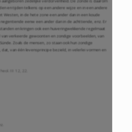
zijn aangeboren zedelijke verdorvenheid. De zonde is daarom
anden en tijden telkens op een andere wijze en in een andere
et Westen, in de hete zone een ander dan in een koude
de negentiende eenw een ander dan in de achttiende, enz. Er
 toestanden en kringen ook een huiveringwekkende regelmaat
loed van verkeerde gewoonten en zondige voorbeelden, van
 Sünde. Zoals de mensen, zo staan ook hun zondige
dat, van één levensprincipe bezield, in velerlei vormen en
eol. III 12, 22.
nz.