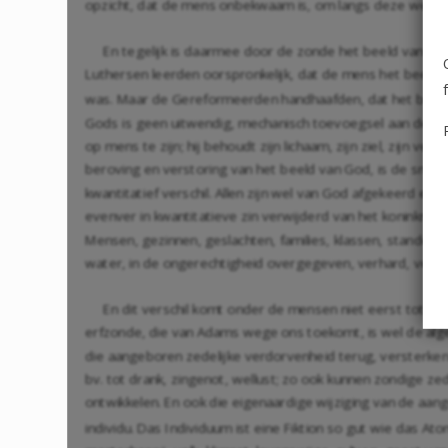
opzicht, dat de mens onbekwaam is, om langs deze weg he
En tegelijk is daarmee door de zonde het beeld van Go
Luthersen leerden oorspronkelijk, dat de mens het beeld v
was. Maar de Gereformeerden handhaafden, dat het beeld 
Gods is geen uitwendig, mechanisch toevoegsel aan de me
op mens te zijn; hij behoudt zijn lichaam, zijn ziel, zijn ve
beroving en verstoring van het beeld van God, is de smet 
kwantitatief verschil. Allen zijn wel van God afgekeerd en
evenver in kwantitatieve zin verwijderd van het koninkrij
Mensen, gezinnen, geslachten, families, klassen, standen, vo
water, in de ongerechtigheid overgegeven, verhard, versto
En dit verschil komt onder de mensen niet eerst tot s
erfzonde, die van Adams wege ons toekomt, is wel de alge
die aangeboren zedelijke verdorvenheid terug, versterken 
bv. tot drank, zingenot, wellust; zo ook kunnen zondige z
ontwikkelen. En ook die eigenaardige wijziging van de aa
individu. Das Individuum ist eine Fiktion so gut wie das At