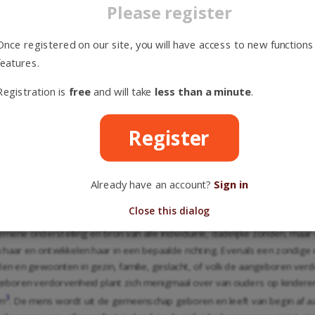
t leven in te gaan. Het paradijs is voor hem gesloten, de boom des le
Please register
d verwoest. Rome verstaat daaronder, dat de bovennatuurlijke gaven ver
Once registered on our site, you will have access to new functions
an God, omdat het alleen bestaat in de zedelijke eigenschappen, geheel
features.
van God in engere zin wel verloren en in ruimere zin geheel geschonde
ns, maar hangt organisch met zijn wezen samen; het is de gezondheid 
Registration is
free
and will take
less than a minute
.
rmogens, zijn krachten, zijn verstand, wil enz., maar zij staan alle in de d
van de zonde aan alle mensen, behalve Christus, van nature eigen, kwali
Register
 wandelen van nature op het pad, dat ten verderve leidt. Maar niet allen
k van de hemelen. Er is een eindeloze variatie en overgang tussen de aan
lken lopen ook in de zonde verre uiteen. Er zijn, die niet ver zijn van het
Already have an account?
Sign in
kt zijn en voor elke goede indruk onvatbaar.
Close this dialog
tand door hun persoonlijke daden en individuele handelingen, maar is o
mene onderstelling en bron van alle individuele, dadelijke zonden, maa
haar en ontwikkelen haar in een bepaalde richting. Evenals een zondige 
eden en gewoonten in gezin, familie, geslacht, of volk de aangeboren ve
ngeboren verdorvenheid plant zich menigmaal over van ouders op kindere
3
om
. De mens wordt uit de gemeenschap geboren en leeft van begin af aan 