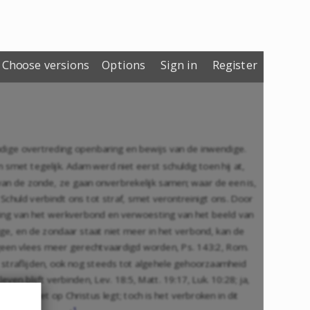
Choose versions
Options
Sign in
Register
ndige overtreding openbaring en bewijs van de inwendige.
 smet tegelijk. Adam werd niet eerst schuldig toen hij at,
 van de zonde, ze gaan onverbrekelijk samen; waar de een is,
. Schuld verbindt ons tot straf, smet verontreinigt ons. Door
king van het werkverbond en verwoesting van het beeld van
ige, en de zondaar staat niet meer in het verbond, kan de
 geen vlees meer gerechtvaardigd worden,
Ps. 143:2
,
Rom.
 straflijden, ook nog steeds tot algehele gehoorzaamheid
leven blijft verbinden,
Lev. 18:5
,
Matt. 19:17
,
Luk. 10:28
; ja,
an de wet op Christus legt; toch is het verbroken in dit