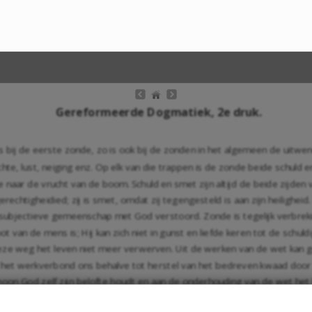
Gereformeerde Dogmatiek, 2e druk.
 bij de eerste zonde, zo is ook bij de zonden in het algemeen de uitwe
te, lust, neiging enz. Op elk van die trappen is de zonde beide schuld en
e naar de vrucht van de boom. Schuld en smet zijn altijd de beide zijden
rechtigheidied; zij is smet, omdat zij tegengesteld is aan zijn heiligheid
e subjectieve gemeenschap met God verstoord. Zonde is tegelijk verbre
van de mens is; Hij kan zich niet in gunst en liefde keren tot de schuld
deze weg het leven niet meer verwerven. Uit de werken van de wet kan
van het werkverbond ons behalve tot herstel van het bedreven kwaad door
choon God zelf zijn belofte houdt en aan de onderhouding van de wet het 
n het genadeverbond de eis tot voldoening en volstrekte gehoorzaamheid a