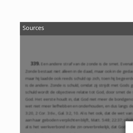
Sources
339.
Een andere straf van de zonde is de smet. Evenals
Zonde bestaat niet alleen in de daad, maar ook in de gedach
maar hij laadde ook reeds schuld op zich, toen hij begeerd
is de andere. Zonde is schuld, omdat zij strijdt met Gods ge
schuld wordt de objectieve relatie tot God, door smet d
God. Het eerste houdt in, dat God niet meer de bondgenoot 
wet niet meer liefhebben en onderhouden, en dus langs 
3:20
,
2 Cor. 3:6
v.,
Gal. 3:2
,
10
. Al is het ook, dat de wet 
aan haar geboden verplichten blijft,
Matt. 5:48
;
22:37
; ofs
al is het werkverbond in die zin onverbrekelijk, dat God i