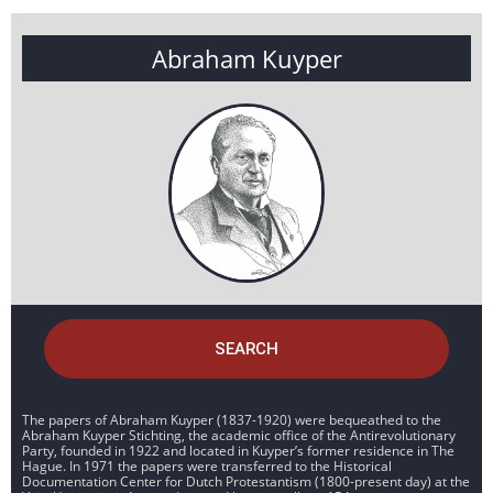
Abraham Kuyper
SEARCH
The papers of Abraham Kuyper (1837-1920) were bequeathed to the
Abraham Kuyper Stichting, the academic office of the Antirevolutionary
Party, founded in 1922 and located in Kuyper’s former residence in The
Hague. In 1971 the papers were transferred to the Historical
Documentation Center for Dutch Protestantism (1800-present day) at the