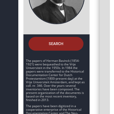
SEARCH
The papers of Herman Bavinck (1854-
1921) were bequeathed to the Vrije
Universiteit in the 1950s. In 1984 the
papers were transferred to the Historical
Documentation Center for Dutch
Protestantism (1800-present day) at the
Vrije Universiteit Amsterdam, and kept as
coll. nr. 346. Over the years several
inventories have been composed. The
present organization of the documents is
based on the most recent inventory,
finished in 2013.
The papers have been digitized in a
cooperative enterprise of the Historical
Documentation Center and The Neo-