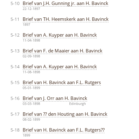
Brief van J.H. Gunning jr. aan H. Bavinck
5-10
22-12-1897
Brief van TH. Heemskerk aan H. Bavinck
5-11
1897
Brief van A. Kuyper aan H. Bavinck
5-12
11-04-1898
Brief van F. de Maaier aan H. Bavinck
5-13
02-09-1898
Brief van A. Kuyper aan H. Bavinck
5-14
11-08-1898
Brief van H. Bavinck aan F.L. Rutgers
5-15
05-01-1899
Brief van J. Orr aan H. Bavinck
5-16
03-03-1898
Edinburgh
Brief van ?? den Houting aan H. Bavinck
5-17
08-02-1899
Brief van H. Bavinck aan F.L. Rutgers??
5-18
1899