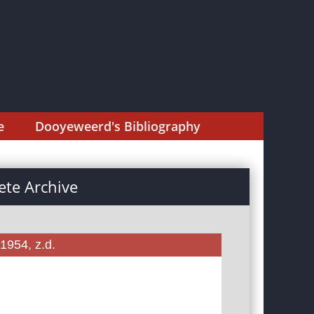
e
Dooyeweerd's Bibliography
te Archive
1954, z.d.