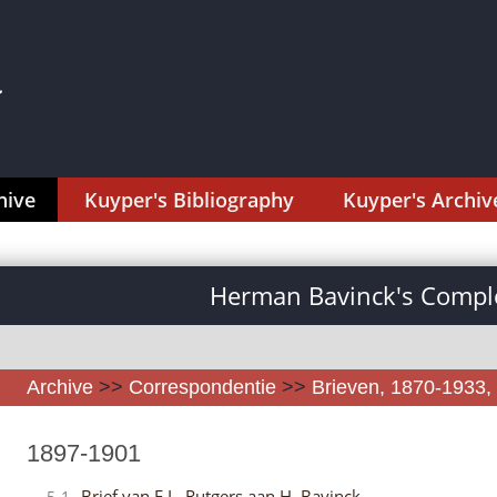
hive
Kuyper's Bibliography
Kuyper's Archiv
Herman Bavinck's Comple
Archive
>>
Correspondentie
>>
Brieven, 1870-1933, 
1897-1901
Brief van F.L. Rutgers aan H. Bavinck