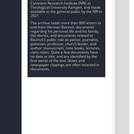
Calvinism Research Institute (NRI) at
Theological University Kampen, and made
available to the general public by the NRI in
2021.
The archive holds more than 900 letters to
and from Herman Bavinck, documents
regarding his personal life and his family,
like diaries, and documents related to
Bavinck’s public role as pastor, journalist,
politician, professor, church leader, and
author: manuscripts, note books, lectures,
class notes. Quite a few documents have
no date or title, and are identified by the
first words of the text. Notes and
newspaper clippings are often inserted in
documents.