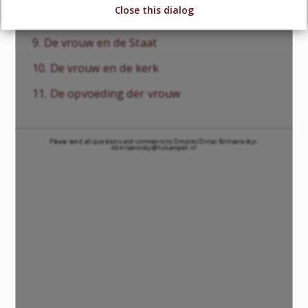
Close this dialog
8. De vrouw en het beroep
9. De vrouw en de Staat
10. De vrouw en de kerk
11. De opvoeding der vrouw
Please send all questions and comments to Dmytro (Dima) Bintsarovskyi:
dbintsarovskyi@tukampen.nl