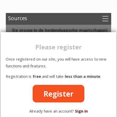
Sources
Choose versions
De vrouw in de hedendaagsche maatschappij
Options
Please register
Woord vooraf
Sign in
1. Herziening van het kiesrecht
Once registered on our site, you will have access to new
Register
2. De vrouw in de Heilige Schrift
functions and features.
3. De vrouw in de Christenheid
Registration is
free
and will take
less than a minute
.
4. De vrouwenbeweging
Register
5. Het vrouwenvraagstuk
6. De vrouw en het burgerlijk recht
Already have an account?
Sign in
7. De vrouw en de arbeid