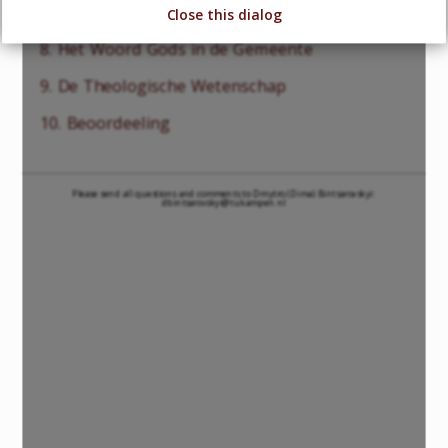
7. Het Woord Gods in de H. Schrift
Close this dialog
8. Het Woord Gods in de Gemeente
9. De Theologische Wetenschap
10. Beoordeeling
Please send all questions and comments to Dmytro (Dima) Bintsarovskyi:
dbintsarovskyi@tukampen.nl