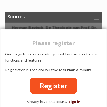
Sources
Choose versions
Herman Bavinck, De Theologie van Prof. Dr.
Daniel Chantepie de la Saussaye
Options
Please register
Sign in
Voorwoord
Once registered on our site, you will have access to new
Register
1. Inleiding
functions and features.
2. De beide Uitersten
Registration is
free
and will take
less than a minute
.
3. Het bemiddelend, ethisch beginsel
4. Het Woord Gods in de Natuur
Register
5. Het Woord Gods in Israel
6. Het Woord Gods in Christus
Already have an account?
Sign in