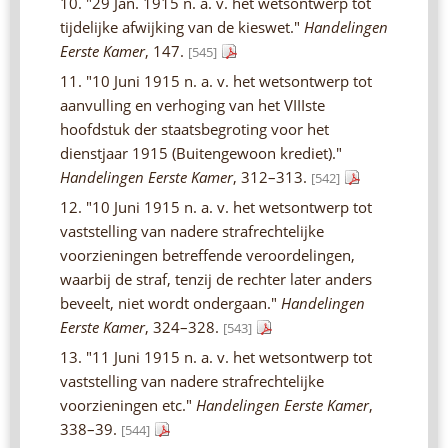
10. "29 Jan. 1915 n. a. v. het wetsontwerp tot
tijdelijke afwijking van de kieswet."
Handelingen
Eerste Kamer
, 147.
[545]
11. "10 Juni 1915 n. a. v. het wetsontwerp tot
aanvulling en verhoging van het VIIIste
hoofdstuk der staatsbegroting voor het
dienstjaar 1915 (Buitengewoon krediet)."
Handelingen Eerste Kamer
, 312–313.
[542]
12. "10 Juni 1915 n. a. v. het wetsontwerp tot
vaststelling van nadere strafrechtelijke
voorzieningen betreffende veroordelingen,
waarbij de straf, tenzij de rechter later anders
beveelt, niet wordt ondergaan."
Handelingen
Eerste Kamer
, 324–328.
[543]
13. "11 Juni 1915 n. a. v. het wetsontwerp tot
vaststelling van nadere strafrechtelijke
voorzieningen etc."
Handelingen Eerste Kamer
,
338–39.
[544]