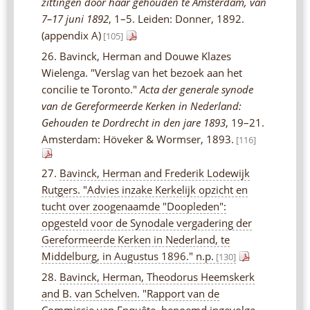
zittingen door haar gehouden te Amsterdam, van
7–17 juni 1892
, 1–5. Leiden: Donner, 1892.
(appendix A)
[105]
26. Bavinck, Herman and Douwe Klazes
Wielenga. "Verslag van het bezoek aan het
concilie te Toronto."
Acta der generale synode
van de Gereformeerde Kerken in Nederland:
Gehouden te Dordrecht in den jare 1893
, 19–21.
Amsterdam: Höveker & Wormser, 1893.
[116]
27.
Bavinck, Herman and Frederik Lodewijk
Rutgers. "Advies inzake Kerkelijk opzicht en
tucht over zoogenaamde "Doopleden":
opgesteld voor de Synodale vergadering der
Gereformeerde Kerken in Nederland, te
Middelburg, in Augustus 1896." n.p.
[130]
28.
Bavinck, Herman, Theodorus Heemskerk
and B. van Schelven. "Rapport van de
Commissie van Enquête, benoemd ingevolge