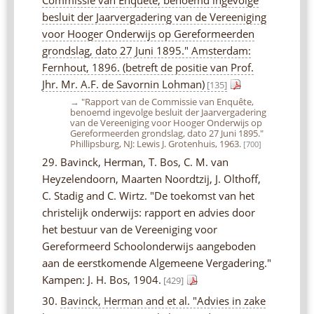
besluit der Jaarvergadering van de Vereeniging
voor Hooger Onderwijs op Gereformeerden
grondslag, dato 27 Juni 1895." Amsterdam:
Fernhout, 1896. (betreft de positie van Prof.
Jhr. Mr. A.F. de Savornin Lohman)
[135]
→
"Rapport van de Commissie van Enquête,
benoemd ingevolge besluit der Jaarvergadering
van de Vereeniging voor Hooger Onderwijs op
Gereformeerden grondslag, dato 27 Juni 1895."
Phillipsburg, NJ: Lewis J. Grotenhuis, 1963.
[700]
29. Bavinck, Herman, T. Bos, C. M. van
Heyzelendoorn, Maarten Noordtzij, J. Olthoff,
C. Stadig and C. Wirtz. "De toekomst van het
christelijk onderwijs: rapport en advies door
het bestuur van de Vereeniging voor
Gereformeerd Schoolonderwijs aangeboden
aan de eerstkomende Algemeene Vergadering."
Kampen: J. H. Bos, 1904.
[429]
30.
Bavinck, Herman and et al. "Advies in zake