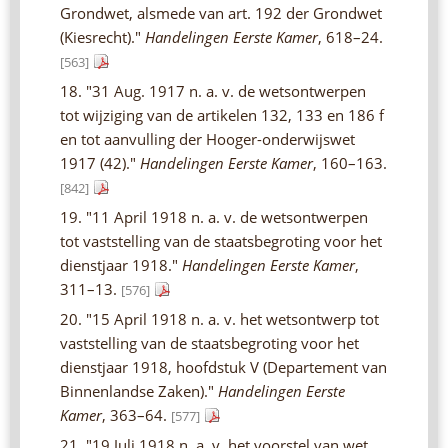
Grondwet, alsmede van art. 192 der Grondwet
(Kiesrecht)."
Handelingen Eerste Kamer
, 618–24.
[563]
18. "31 Aug. 1917 n. a. v. de wetsontwerpen
tot wijziging van de artikelen 132, 133 en 186 f
en tot aanvulling der Hooger-onderwijswet
1917 (42)."
Handelingen Eerste Kamer
, 160–163.
[842]
19. "11 April 1918 n. a. v. de wetsontwerpen
tot vaststelling van de staatsbegroting voor het
dienstjaar 1918."
Handelingen Eerste Kamer
,
311–13.
[576]
20. "15 April 1918 n. a. v. het wetsontwerp tot
vaststelling van de staatsbegroting voor het
dienstjaar 1918, hoofdstuk V (Departement van
Binnenlandse Zaken)."
Handelingen Eerste
Kamer
, 363–64.
[577]
21. "19 Juli 1918 n. a. v. het voorstel van wet