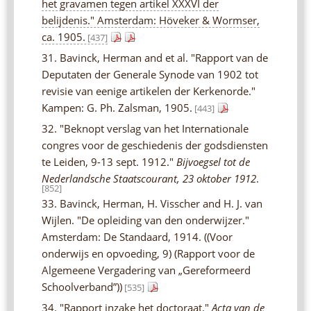
het gravamen tegen artikel XXXVI der
belijdenis." Amsterdam: Höveker & Wormser,
ca. 1905.
[437]
31. Bavinck, Herman and et al. "Rapport van de
Deputaten der Generale Synode van 1902 tot
revisie van eenige artikelen der Kerkenorde."
Kampen: G. Ph. Zalsman, 1905.
[443]
32. "Beknopt verslag van het Internationale
congres voor de geschiedenis der godsdiensten
te Leiden, 9-13 sept. 1912."
Bijvoegsel tot de
Nederlandsche Staatscourant, 23 oktober 1912
.
[852]
33. Bavinck, Herman, H. Visscher and H. J. van
Wijlen. "De opleiding van den onderwijzer."
Amsterdam: De Standaard, 1914. ((Voor
onderwijs en opvoeding, 9) (Rapport voor de
Algemeene Vergadering van „Gereformeerd
Schoolverband”))
[535]
34. "Rapport inzake het doctoraat."
Acta van de