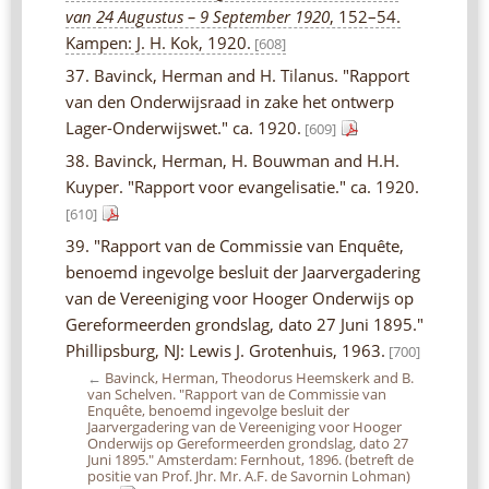
van 24 Augustus – 9 September 1920
, 152–54.
Kampen: J. H. Kok, 1920.
[608]
37. Bavinck, Herman and H. Tilanus. "Rapport
van den Onderwijsraad in zake het ontwerp
Lager-Onderwijswet." ca. 1920.
[609]
38. Bavinck, Herman, H. Bouwman and H.H.
Kuyper. "Rapport voor evangelisatie." ca. 1920.
[610]
39. "Rapport van de Commissie van Enquête,
benoemd ingevolge besluit der Jaarvergadering
van de Vereeniging voor Hooger Onderwijs op
Gereformeerden grondslag, dato 27 Juni 1895."
Phillipsburg, NJ: Lewis J. Grotenhuis, 1963.
[700]
←
Bavinck, Herman, Theodorus Heemskerk and B.
van Schelven. "Rapport van de Commissie van
Enquête, benoemd ingevolge besluit der
Jaarvergadering van de Vereeniging voor Hooger
Onderwijs op Gereformeerden grondslag, dato 27
Juni 1895." Amsterdam: Fernhout, 1896. (betreft de
positie van Prof. Jhr. Mr. A.F. de Savornin Lohman)