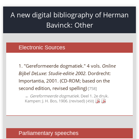
A new digital bibliography of Herman
Bavinck: Other
Electronic Sources
1. "Gereformeerde dogmatiek." 4 vols.
Online
Bijbel DeLuxe: Studie-editie 2002
. Dordrecht:
Importantia, 2001. (CD-ROM; based on the
second edition, revised spelling)
[758]
←
Gereformeerde dogmatiek
. Deel 1. 2e druk.
Kampen: J. H. Bos, 1906. (revised)
[450]
Parliamentary speeches