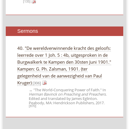
[135]
Sermons
40.
"De wereldverwinnende kracht des geloofs:
leerrede over 1 Joh. 5 : 4b, uitgesproken in de
Burgwalkerk te Kampen den 30sten Juni 1901."
Kampen: G. Ph. Zalsman, 1901. (ter
gelegenheid van de aanwezigheid van Paul
Kruger)
[306]
→ "The World-Conquering Power of Faith." In
Herman Bavinck on Preaching and Preachers
.
Edited and translated by James Eglinton.
Peabody, MA: Hendrickson Publishers, 2017.
[870]