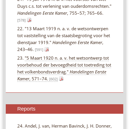
Duys c.s. tot verlening van ouderdomsrechten."
Handelingen Eerste Kamer
, 755–57; 765–66.
[578]
22. "13 Maart 1919 n. a. v. de wetsontwerpen
tot vaststelling van de staatsbegroting voor het
dienstjaar 1919."
Handelingen Eerste Kamer
,
243–46.
[591]
23.
"5 Maart 1920 n. a. v. het wetsontwerp tot
voorbehoud der bevoegdheid tot toetreding tot
het volkenbondsverdrag."
Handelingen Eerste
Kamer
, 571–74.
[602]
Reports
24. Andel, J. van, Herman Bavinck, J. H. Donner,