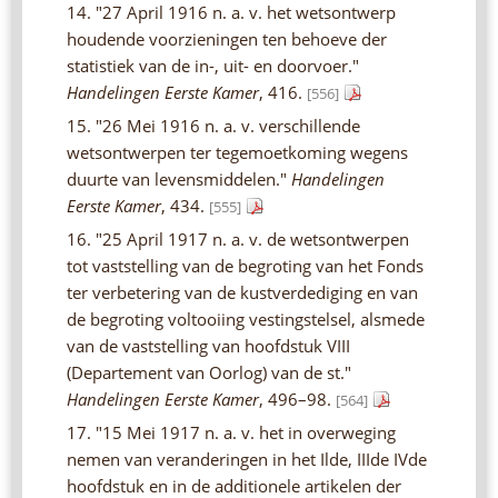
14. "27 April 1916 n. a. v. het wetsontwerp
houdende voorzieningen ten behoeve der
statistiek van de in-, uit- en doorvoer."
Handelingen Eerste Kamer
, 416.
[556]
15. "26 Mei 1916 n. a. v. verschillende
wetsontwerpen ter tegemoetkoming wegens
duurte van levensmiddelen."
Handelingen
Eerste Kamer
, 434.
[555]
16. "25 April 1917 n. a. v. de wetsontwerpen
tot vaststelling van de begroting van het Fonds
ter verbetering van de kustverdediging en van
de begroting voltooiing vestingstelsel, alsmede
van de vaststelling van hoofdstuk VIII
(Departement van Oorlog) van de st."
Handelingen Eerste Kamer
, 496–98.
[564]
17. "15 Mei 1917 n. a. v. het in overweging
nemen van veranderingen in het Ilde, IIIde IVde
hoofdstuk en in de additionele artikelen der