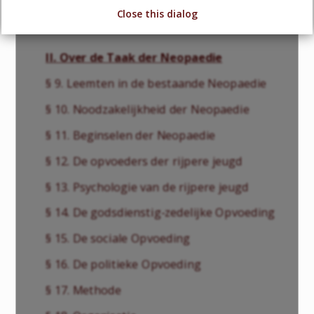
Close this dialog
§ 8. Van Overheidswege
II. Over de Taak der Neopaedie
§ 9. Leemten in de bestaande Neopaedie
§ 10. Noodzakelijkheid der Neopaedie
§ 11. Beginselen der Neopaedie
§ 12. De opvoeders der rijpere jeugd
§ 13. Psychologie van de rijpere jeugd
§ 14. De godsdienstig-zedelijke Opvoeding
§ 15. De sociale Opvoeding
§ 16. De politieke Opvoeding
§ 17. Methode