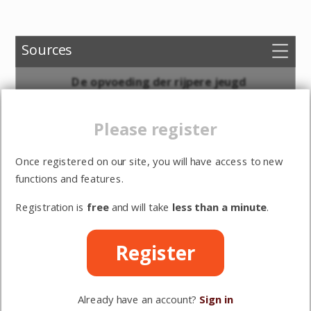
Sources
Choose versions
De opvoeding der rijpere jeugd
Options
Please register
I. Uit de Geschiedenis der Neopaedie
Sign in
§ 1. Bij de Natuurvolken
Once registered on our site, you will have access to new
Register
functions and features.
§ 2. In Griekenland en Rome
Registration is
free
and will take
less than a minute
.
§ 3. In de Christelijke Kerk
§ 4. In de Christelijke Maatschappij
Register
§ 5. Na de Hervorming
§ 6. In de Zondagscholen
Already have an account?
Sign in
§ 7. In de Jongelingsvereenigingen